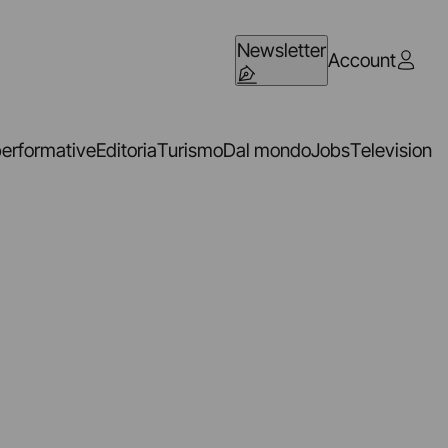
Newsletter
Account
performative
Editoria
Turismo
Dal mondo
Jobs
Television