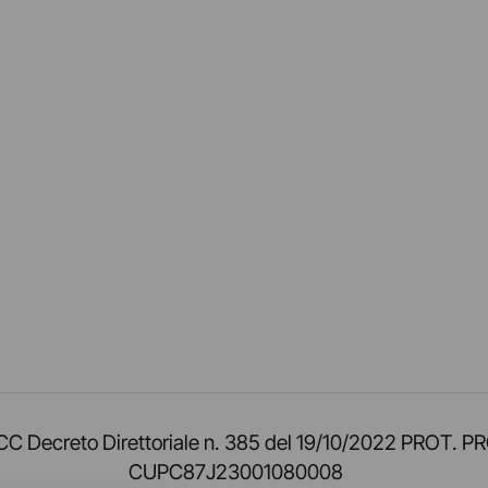
am
ok
inkedIn
su Twitch
ci su Rss
o TOCC Decreto Direttoriale n. 385 del 19/10/2022 
CUPC87J23001080008