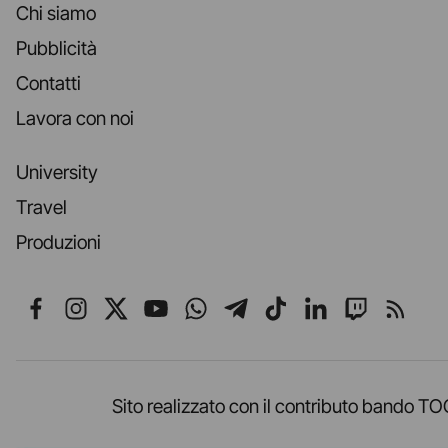
Chi siamo
Pubblicità
Contatti
Lavora con noi
University
Travel
Produzioni
Seguici su Facebook
Seguici su Instagram
Seguici su X
Seguici su YouTube
Seguici su WhatsApp
Seguici su Telegr
Seguici su TikT
Seguici su L
Seguici 
Segui
Sito realizzato con il contributo band