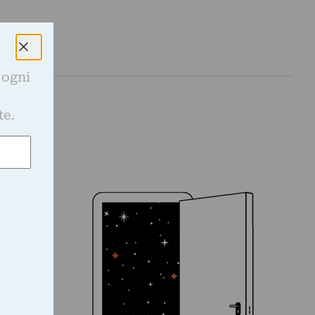
 ogni
e
te.