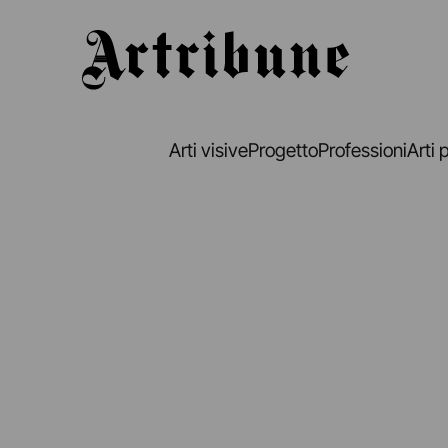
Artribune
Arti visive
Progetto
Professioni
Arti 