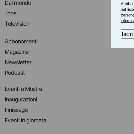
Dal mondo
Artribun
nel ris
Jobs
personal
informa
Television
Iscri
Abbonamenti
Magazine
Newsletter
Podcast
Eventi e Mostre
Inaugurazioni
Finissage
Eventi in giornata