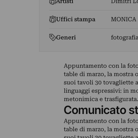
Artisti
Dimitri L
Uffici stampa
MONICA 
Generi
fotografi
Appuntamento con la fotogr
table di marzo, la mostra o
suoi tavoli 30 tovagliette 
linguaggi espressivi: in mo
metonimica e trasfigurata
Comunicato s
Appuntamento con la fotogr
table di marzo, la mostra o
suoi tavoli 30 tovagliette 