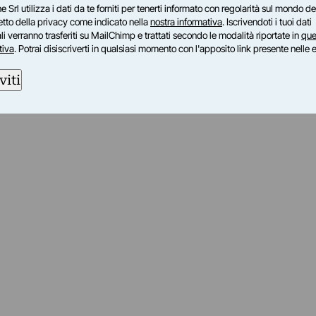
e Srl utilizza i dati da te forniti per tenerti informato con regolarità sul mondo del
petto della privacy come indicato nella
nostra informativa
. Iscrivendoti i tuoi dati
i verranno trasferiti su MailChimp e trattati secondo le modalità riportate in
que
tiva
. Potrai disiscriverti in qualsiasi momento con l'apposito link presente nelle 
viti