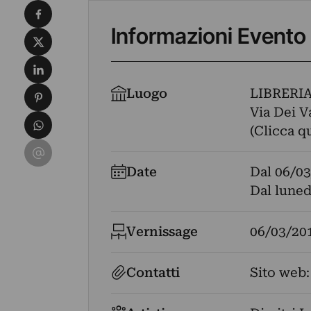
Condividi su Facebook
Informazioni Evento
Condividi su X
Condividi su LinkedIn
Condividi su Pinterest
Luogo
LIBRERI
Via Dei Va
Condividi su WhatsApp
(Clicca q
Condividi su Email
Date
Dal
06/03
Dal luned
Vernissage
06/03/20
Contatti
Sito web