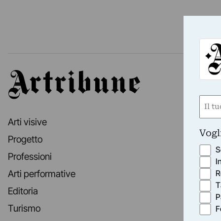
Artribune
Nom
(Obbli
Arti visive
Nome
Vogl
Progetto
S
Professioni
I
R
Arti performative
T
Editoria
P
Turismo
F