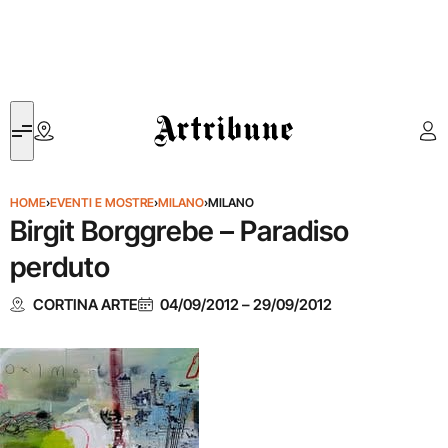
Artribune
HOME
›
EVENTI E MOSTRE
›
MILANO
›
MILANO
Birgit Borggrebe – Paradiso
perduto
CORTINA ARTE
04/09/2012
–
29/09/2012