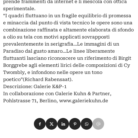
prende frammenti da internet e li mescola con ottica
sperimentale.
“I quadri fluttuano in un fragile equilibrio di promessa
e minaccia dal punto di vista tecnico le opere sono una
combinazione raffinata e altamente elaborata di sfondo
a olio su tela con motivi applicati sovrapposti
prevalentemente in serigrafia...Le immagini di un
Paradiso dal gusto amaro...Le linee liberamente
fluttuanti lasciano riconoscere un riferimento di Birgit
Borggrebe agli elementi lirici delle composizioni di Cy
Twombly, e infondono nelle opere un tono
poetico”(Richard Rabensaat).
Descrizione: Galerie K&P-1
In collaborazione con Galerie Kuhn & Partner,
Pohlstrasse 71, Berlino, www.galeriekuhn.de
Condividi su Facebook
Condividi su X
Condividi su LinkedIn
Condividi su Pinterest
Condividi su WhatsApp
Condividi su Email