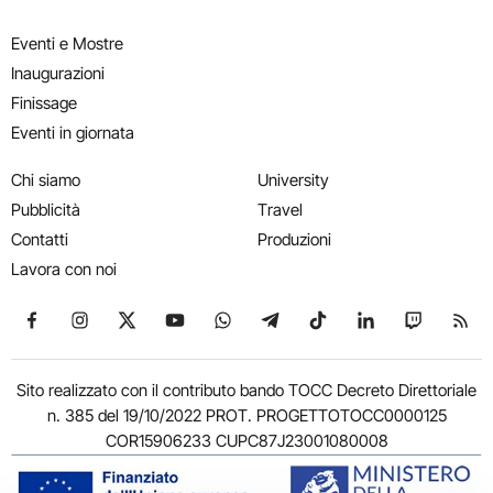
Eventi e Mostre
Inaugurazioni
Finissage
Eventi in giornata
Chi siamo
University
Pubblicità
Travel
Contatti
Produzioni
Lavora con noi
Seguici su Facebook
Seguici su Instagram
Seguici su X
Seguici su YouTube
Seguici su WhatsApp
Seguici su Telegram
Seguici su TikTok
Seguici su Link
Seguici su
Segui
Sito realizzato con il contributo bando TOCC Decreto Direttoriale
n. 385 del 19/10/2022 PROT. PROGETTOTOCC0000125
COR15906233 CUPC87J23001080008