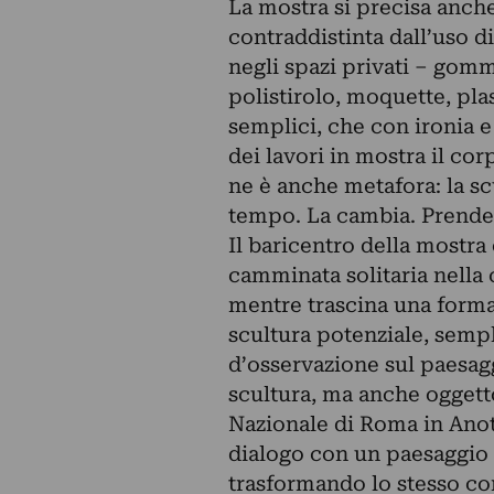
La mostra si precisa anch
contraddistinta dall’uso 
negli spazi privati – gomm
polistirolo, moquette, pla
semplici, che con ironia e
dei lavori in mostra il cor
ne è anche metafora: la sc
tempo. La cambia. Prende 
Il baricentro della mostr
camminata solitaria nella c
mentre trascina una form
scultura potenziale, semp
d’osservazione sul paesa
scultura, ma anche oggetto
Nazionale di Roma in Anot
dialogo con un paesaggio c
trasformando lo stesso cor