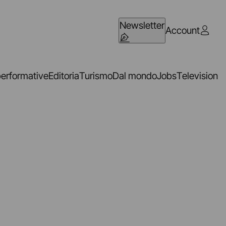
Newsletter
Account
performative
Editoria
Turismo
Dal mondo
Jobs
Television