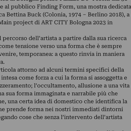
re al pubblico Finding Form, una mostra dedicat
sca Bettina Buck (Colonia, 1974 – Berlino 2018), a
i Main project di ART CITY Bologna 2023 in
 percorso dell’artista a partire dalla sua ricerca
a come tensione verso una forma che è sempre
venire, temporanea: a questo rinvia in maniera
a.
rticola attorno ad alcuni termini specifici della
, intesa come forza a cui la forma si assoggetta e
 azzeramento; l’occultamento, allusione a una vita
una sua forma immaginata e narrabile più che
ne, una certa idea di domestico che identifica la
e prende forma nei nostri immediati dintorni
gando cose che senza l’intervento dell’artista