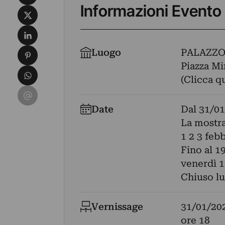
Informazioni Evento
Condividi su X
Condividi su LinkedIn
Condividi su Pinterest
Luogo
PALAZZO
Piazza Min
Condividi su WhatsApp
(Clicca q
Condividi su Email
Date
Dal
31/01
La mostra
1 2 3 feb
Fino al 1
venerdì 1
Chiuso lu
Vernissage
31/01/20
ore 18