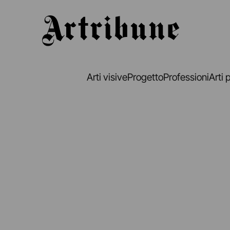
Artribune
Arti visive
Progetto
Professioni
Arti 