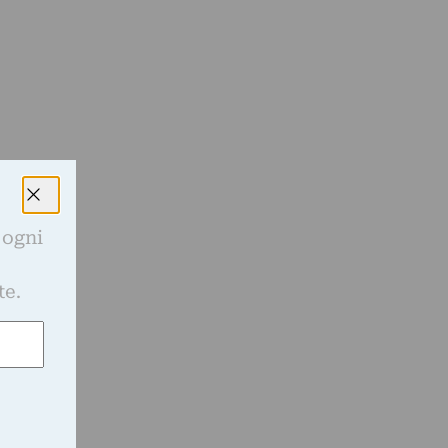
 ogni
e
te.