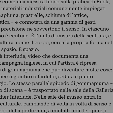
e come una messa a fuoco sulla pratica di Buck,
di materiali industriali comunemente impiegati
apiuma, piastrelle, schiuma di lattice,
stica – e connotata da una gamma di gesti
 precisione ne sovvertono il senso. In ciascuno
po è centrale. È l’unità di misura della scultura, e
ultura, come il corpo, cerca la propria forma nel
spazio. È spazio.
a è Interlude, video che documenta una
ampagna inglese, in cui l’artista è ripresa
a di gommapiuma che può diventare molte cose:
lice ingombro o fardello, seduta e punto
ggio. Lo stesso parallelepipedo di gommapiuma –
 di scena – è trasportato nelle sale della Galleri
her Interlude. Nelle sale del museo entra in
ulturale, cambiando di volta in volta di senso e
po della performer, a contatto con le opere, i