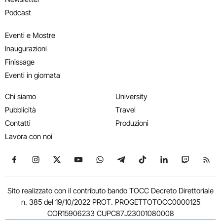
Podcast
Eventi e Mostre
Inaugurazioni
Finissage
Eventi in giornata
Chi siamo
University
Pubblicità
Travel
Contatti
Produzioni
Lavora con noi
Seguici su Facebook
Seguici su Instagram
Seguici su X
Seguici su YouTube
Seguici su WhatsApp
Seguici su Telegram
Seguici su TikTok
Seguici su Link
Seguici su
Segui
Sito realizzato con il contributo bando TOCC Decreto Direttoriale
n. 385 del 19/10/2022 PROT. PROGETTOTOCC0000125
COR15906233 CUPC87J23001080008