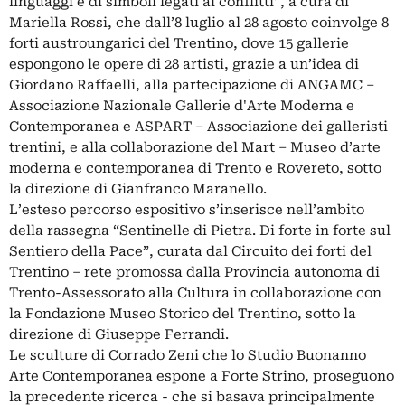
linguaggi e di simboli legati ai conflitti”, a cura di
Mariella Rossi, che dall’8 luglio al 28 agosto coinvolge 8
forti austroungarici del Trentino, dove 15 gallerie
espongono le opere di 28 artisti, grazie a un’idea di
Giordano Raffaelli, alla partecipazione di ANGAMC –
Associazione Nazionale Gallerie d'Arte Moderna e
Contemporanea e ASPART – Associazione dei galleristi
trentini, e alla collaborazione del Mart – Museo d’arte
moderna e contemporanea di Trento e Rovereto, sotto
la direzione di Gianfranco Maranello.
L’esteso percorso espositivo s’inserisce nell’ambito
della rassegna “Sentinelle di Pietra. Di forte in forte sul
Sentiero della Pace”, curata dal Circuito dei forti del
Trentino – rete promossa dalla Provincia autonoma di
Trento-Assessorato alla Cultura in collaborazione con
la Fondazione Museo Storico del Trentino, sotto la
direzione di Giuseppe Ferrandi.
Le sculture di Corrado Zeni che lo Studio Buonanno
Arte Contemporanea espone a Forte Strino, proseguono
la precedente ricerca - che si basava principalmente