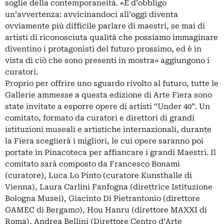
soglie della contemporaneità. «È d’obbligo
un’avvertenza: avvicinandoci all’oggi diventa
ovviamente più difficile parlare di maestri, se mai di
artisti di riconosciuta qualità che possiamo immaginare
diventino i protagonisti del futuro prossimo, ed è in
vista di ciò che sono presenti in mostra» aggiungono i
curatori.
Proprio per offrire uno sguardo rivolto al futuro, tutte le
Gallerie ammesse a questa edizione di Arte Fiera sono
state invitate a esporre opere di artisti “Under 40”. Un
comitato, formato da curatori e direttori di grandi
istituzioni museali e artistiche internazionali, durante
la Fiera sceglierà i migliori, le cui opere saranno poi
portate in Pinacoteca per affiancare i grandi Maestri. Il
comitato sarà composto da Francesco Bonami
(curatore), Luca Lo Pinto (curatore Kunsthalle di
Vienna), Laura Carlini Fanfogna (direttrice Istituzione
Bologna Musei), Giacinto Di Pietrantonio (direttore
GAMEC di Bergamo), Hou Hanru (direttore MAXXI di
Roma), Andrea Bellini (Direttore Centro d’Arte