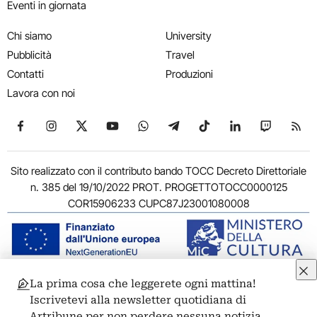
Eventi in giornata
Chi siamo
University
Pubblicità
Travel
Contatti
Produzioni
Lavora con noi
Seguici su Facebook
Seguici su Instagram
Seguici su X
Seguici su YouTube
Seguici su WhatsApp
Seguici su Telegram
Seguici su TikTok
Seguici su Link
Seguici su
Segui
Sito realizzato con il contributo bando TOCC Decreto Direttoriale
n. 385 del 19/10/2022 PROT. PROGETTOTOCC0000125
COR15906233 CUPC87J23001080008
La prima cosa che leggerete ogni mattina!
© 2011-2026 ARTRIBUNE srl – Corso Vittorio Emanuele II, 287 –
Iscrivetevi alla newsletter quotidiana di
00186 Roma - P.I. 11381581005
Artribune per non perdere nessuna notizia