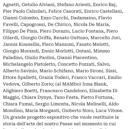
Agnetti, Getulio Alviani, Stefano Arienti, Enrico Baj,
Pier Paolo Calzolari, Felice Casorati, Enrico Castellani,
Gianni Colombo, Enzo Cucchi, Dadamaino, Flavio
Favelli, Capogrossi, De Chirico, Nicola De Maria,
Filippo De Pisis, Piero Dorazio, Lucio Fontana, Piero
Gilardi, Giorgio Griffa, Renato Guttuso, Marcello Jori,
Jannis Kounellis, Piero Manzoni, Fausto Melotti,
Giorgio Morandi, Ennio Morlotti, Ontani, Mimmo
Paladino, Giulio Paolini, Gianni Piacentino,
Michelangelo Pistoletto, Concetto Pozzati, Salvo,
Alberto Savinio, Mario Schifano, Mario Sironi, Sissi,
Ettore Spalletti, Grazia Toderi, Franco Vaccari, Emilio
Vedova, Gilberto Zorio; (al MAMbo) Irma Blank,
Alighiero Boetti, Francesco Candeloro, Elisabetta Di
Maggio, Chiara Dynys, Tano Festa, Pietro Fortuna,
Chiara Fumai, Sergio Limonta, Nicola Melinelli, Aldo
Mondino, Maria Morganti, Gioberto Noro, Luca Vitone.
Un grande progetto espositivo che vuole restituire la
storia dell’arte del nostro Paese nel momento in cui