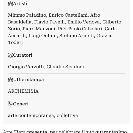
Artisti
Mimmo Paladino
,
Enrico Castellani
,
Afro
Basaldella
,
Flavio Favelli
,
Emilio Vedova
,
Gilberto
Zorio
,
Piero Manzoni
,
Pier Paolo Calzolari
,
Carla
Accardi
,
Luigi Ontani
,
Stefano Arienti
,
Grazia
Toderi
Curatori
Giorgio Verzotti
,
Claudio Spadoni
Uffici stampa
ARTHEMISIA
Generi
arte contemporanea, collettiva
Arte Fiera presenta, per celebrare il suo quarantesimo