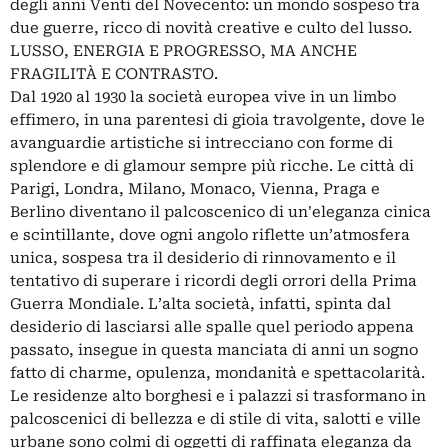
degli anni Venti del Novecento: un mondo sospeso tra
due guerre, ricco di novità creative e culto del lusso.
LUSSO, ENERGIA E PROGRESSO, MA ANCHE
FRAGILITÀ E CONTRASTO.
Dal 1920 al 1930 la società europea vive in un limbo
effimero, in una parentesi di gioia travolgente, dove le
avanguardie artistiche si intrecciano con forme di
splendore e di glamour sempre più ricche. Le città di
Parigi, Londra, Milano, Monaco, Vienna, Praga e
Berlino diventano il palcoscenico di un'eleganza cinica
e scintillante, dove ogni angolo riflette un’atmosfera
unica, sospesa tra il desiderio di rinnovamento e il
tentativo di superare i ricordi degli orrori della Prima
Guerra Mondiale. L’alta società, infatti, spinta dal
desiderio di lasciarsi alle spalle quel periodo appena
passato, insegue in questa manciata di anni un sogno
fatto di charme, opulenza, mondanità e spettacolarità.
Le residenze alto borghesi e i palazzi si trasformano in
palcoscenici di bellezza e di stile di vita, salotti e ville
urbane sono colmi di oggetti di raffinata eleganza da