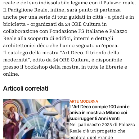
reale e del suo indissolubile legame con il Palazzo reale.
Il Padiglione Reale, infine, sarà punto di partenza
anche per una serie di tour guidati in città - a piedi e in
bicicletta - organizzati da 24 ORE Cultura in
collaborazione con Fondazione FS Italiane e Palazzo
Reale alla scoperta di edifici, interni e dettagli
architettonici déco che hanno segnato un’epoca.
Il catalogo della mostra “Art Déco. Il trionfo della
modernità”, edito da 24 ORE Cultura, è disponibile
presso il bookshop della mostra, in tutte le librerie e
online.
Articoli correlati
ARTE MODERNA
L’Art Déco compie 100 anni e
arriva in mostra a Milano coi
suoi ruggenti Anni Venti
Nel palinsesto 2025 di Palazzo
Reale c’è un progetto che
esplora quel grande