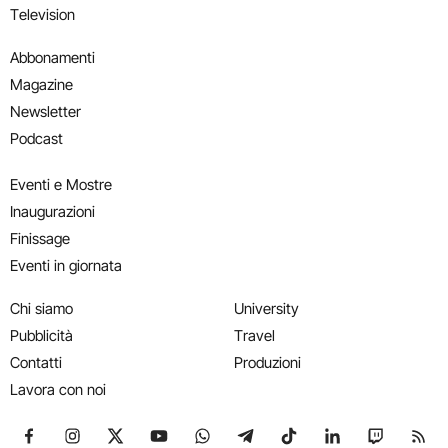
Television
Abbonamenti
Magazine
Newsletter
Podcast
Eventi e Mostre
Inaugurazioni
Finissage
Eventi in giornata
Chi siamo
University
Pubblicità
Travel
Contatti
Produzioni
Lavora con noi
Seguici su Facebook
Seguici su Instagram
Seguici su X
Seguici su YouTube
Seguici su WhatsApp
Seguici su Telegram
Seguici su TikTok
Seguici su Link
Seguici su
Segui