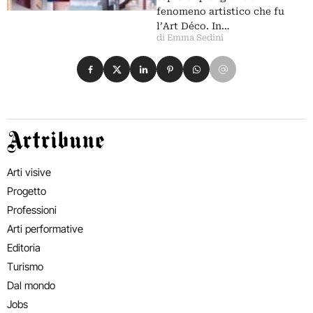
fenomeno artistico che fu
l’Art Déco. In…
di Emma Sedini
Condividi su Facebook
Condividi su X
Condividi su LinkedIn
Condividi su Pinterest
Condividi su WhatsApp
Condividi su Email
Artribune
Arti visive
Progetto
Professioni
Arti performative
Editoria
Turismo
Dal mondo
Jobs