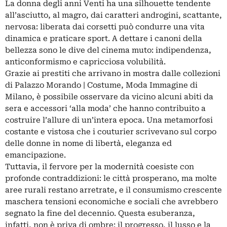
La donna degli anni Venti ha una silhouette tendente
all’asciutto, al magro, dai caratteri androgini, scattante,
nervosa: liberata dai corsetti può condurre una vita
dinamica e praticare sport. A dettare i canoni della
bellezza sono le dive del cinema muto: indipendenza,
anticonformismo e capricciosa volubilità.
Grazie ai prestiti che arrivano in mostra dalle collezioni
di Palazzo Morando | Costume, Moda Immagine di
Milano, è possibile osservare da vicino alcuni abiti da
sera e accessori ‘alla moda’ che hanno contribuito a
costruire l’allure di un’intera epoca. Una metamorfosi
costante e vistosa che i couturier scrivevano sul corpo
delle donne in nome di libertà, eleganza ed
emancipazione.
Tuttavia, il fervore per la modernità coesiste con
profonde contraddizioni: le città prosperano, ma molte
aree rurali restano arretrate, e il consumismo crescente
maschera tensioni economiche e sociali che avrebbero
segnato la fine del decennio. Questa esuberanza,
infatti, non è priva di ombre: il progresso, il lusso e la