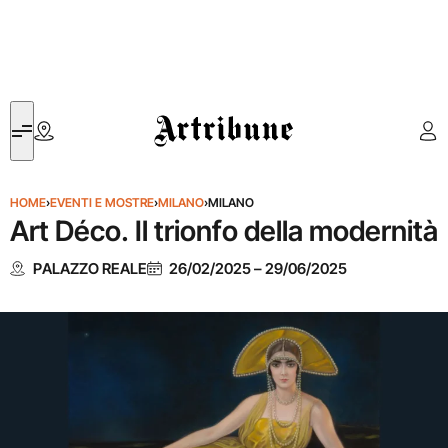
Artribune
HOME
›
EVENTI E MOSTRE
›
MILANO
›
MILANO
Art Déco. Il trionfo della modernità
PALAZZO REALE
26/02/2025
–
29/06/2025