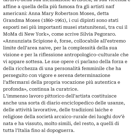
affine a quella della più famosa fra gli artisti naїf
americani: Anna Mary Robertson Moses, detta
Grandma Moses (1860-1961), i cui dipinti sono stati
esposti nei più importanti musei statunitensi, tra cui il
MoMa di New York», come scrive Silvia Pegoraro.
«Annunziata Scipione è, forse, collocabile all’estremo
limite dell’area naїve, per la complessità della sua
visione e per la riflessione antropologico-culturale che
vi appare sottesa. Le sue opere ci parlano della forza e
della ricchezza di una personalità femminile che ha
perseguito con vigore e serena determinazione
l’affermarsi della propria vocazione più autentica e
profonda», continua la curatrice.
L’immenso lavoro pittorico dell’artista costituisce
anche una sorta di diario enciclopedico delle usanze,
delle attività lavorative, delle tradizioni laiche e
religiose della società arcaico-rurale dei luoghi dov’è
nata e ha vissuto, molto simili, del resto, a quelli di
tutta l’Italia fino al dopoguerra.