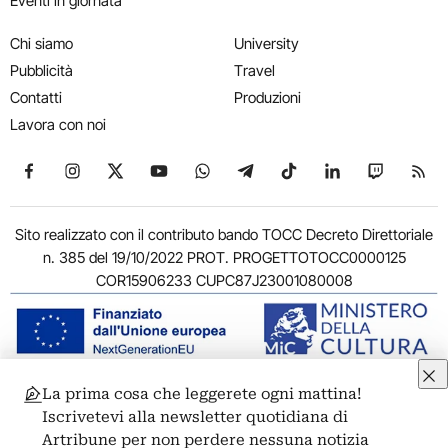
Eventi in giornata
Chi siamo
University
Pubblicità
Travel
Contatti
Produzioni
Lavora con noi
Seguici su Facebook
Seguici su Instagram
Seguici su X
Seguici su YouTube
Seguici su WhatsApp
Seguici su Telegram
Seguici su TikTok
Seguici su Link
Seguici su
Segui
Sito realizzato con il contributo bando TOCC Decreto Direttoriale
n. 385 del 19/10/2022 PROT. PROGETTOTOCC0000125
COR15906233 CUPC87J23001080008
La prima cosa che leggerete ogni mattina!
© 2011-2026 ARTRIBUNE srl – Corso Vittorio Emanuele II, 287 –
Iscrivetevi alla newsletter quotidiana di
00186 Roma - P.I. 11381581005
Artribune per non perdere nessuna notizia
Privacy: Responsabile della protezione dei dati personali