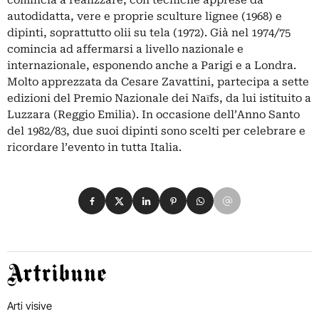
comincia a realizzare, con tecniche apprese da
autodidatta, vere e proprie sculture lignee (1968) e
dipinti, soprattutto olii su tela (1972). Già nel 1974/75
comincia ad affermarsi a livello nazionale e
internazionale, esponendo anche a Parigi e a Londra.
Molto apprezzata da Cesare Zavattini, partecipa a sette
edizioni del Premio Nazionale dei Naїfs, da lui istituito a
Luzzara (Reggio Emilia). In occasione dell’Anno Santo
del 1982/83, due suoi dipinti sono scelti per celebrare e
ricordare l’evento in tutta Italia.
Condividi su Facebook
Condividi su X
Condividi su LinkedIn
Condividi su Pinterest
Condividi su WhatsApp
Condividi su Email
Artribune
Arti visive