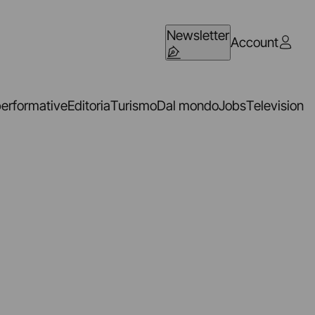
Newsletter
Account
performative
Editoria
Turismo
Dal mondo
Jobs
Television