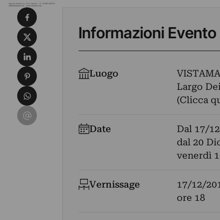
Condividi su Facebook
Informazioni Evento
Condividi su X
Condividi su LinkedIn
Condividi su Pinterest
Luogo
VISTAM
Largo Dei
Condividi su WhatsApp
(Clicca q
Condividi su Email
Date
Dal
17/12
dal 20 Di
venerdì 1
Vernissage
17/12/20
ore 18