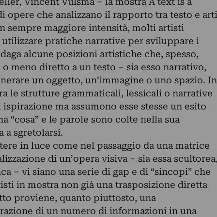
ler, Vincent Vulsma – la mostra A text is a
i opere che analizzano il rapporto tra testo e art
n sempre maggiore intensità, molti artisti
ilizzare pratiche narrative per sviluppare i
ndaga alcune posizioni artistiche che, spesso,
 o meno diretto a un testo – sia esso narrativo,
enerare un oggetto, un’immagine o uno spazio. In
a le strutture grammaticali, lessicali o narrative
i ispirazione ma assumono esse stesse un esito
na “cosa” e le parole sono colte nella sua
a a sgretolarsi.
ttere in luce come nel passaggio da una matrice
ealizzazione di un’opera visiva – sia essa scultorea
rica – vi siano una serie di gap e di “sincopi” che
isti in mostra non già una trasposizione diretta
etto proviene, quanto piuttosto, una
razione di un numero di informazioni in una