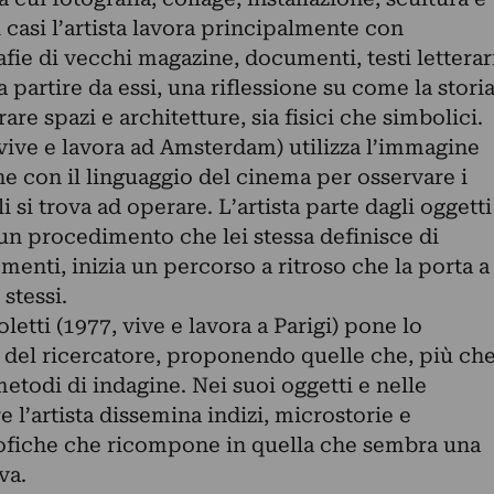
 casi l’artista lavora principalmente con
afie di vecchi magazine, documenti, testi letterar
a partire da essi, una riflessione su come la stori
are spazi e architetture, sia fisici che simbolici.
vive e lavora ad Amsterdam) utilizza l’immagine
e con il linguaggio del cinema per osservare i
i si trova ad operare. L’artista parte dagli oggetti
o un procedimento che lei stessa definisce di
menti, inizia un percorso a ritroso che la porta a
 stessi.
etti (1977, vive e lavora a Parigi) pone lo
e del ricercatore, proponendo quelle che, più ch
todi di indagine. Nei suoi oggetti e nelle
e l’artista dissemina indizi, microstorie e
sofiche che ricompone in quella che sembra una
va.