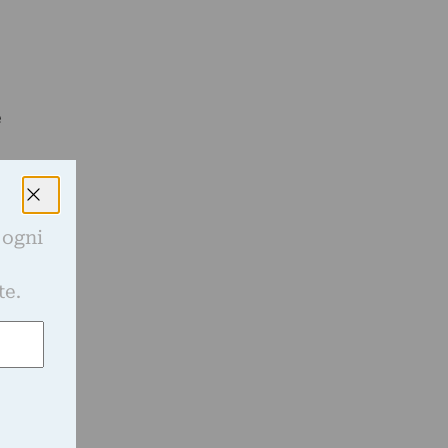
e
 ogni
e
te.