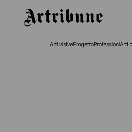
Artribune
Arti visive
Progetto
Professioni
Arti 