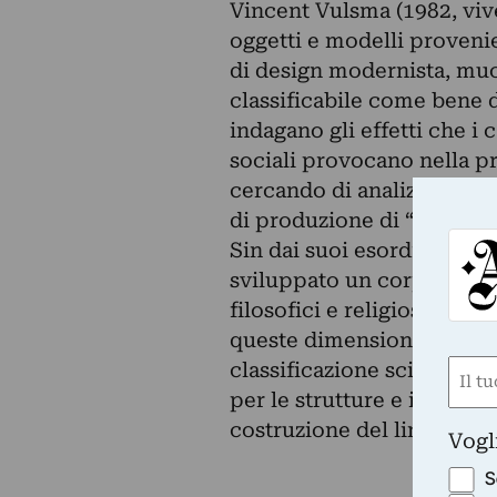
Vincent Vulsma (1982, viv
oggetti e modelli proveni
di design modernista, muo
classificabile come bene d
indagano gli effetti che i 
sociali provocano nella pr
cercando di analizzare il ru
di produzione di “valore” d
Sin dai suoi esordi Michae
sviluppato un corpus di la
filosofici e religiosi sia 
queste dimensioni dell’es
Nom
classificazione scientifici
per le strutture e i sistem
(Obbli
Nome
costruzione del linguaggi
Vogl
S