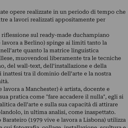
ate opere realizzate in un periodo di tempo che
ltre a lavori realizzati appositamente per
 riflessione sul ready-made duchampiano
avora a Berlino) spinge ai limiti tanto la
nell’arte quanto la matrice linguistica
allese, muovendosi liberamente tra le tecniche
o, del wall-text, dell’installazione e della
inattesi tra il dominio dell’arte e la nostra
ità.
e lavora a Manchester) è artista, docente e
ua pratica come "fare accadere il nulla", egli si
itica dell’arte e sulla sua capacità di attirare
elandolo, in ultima analisi, come inaspettato.
 Barateiro (1979 vive e lavora a Lisbona) utilizza
a cui fotografia, collage, installazione, scultura e