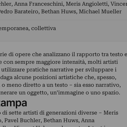
chler
,
Anna Franceschini
,
Meris Angioletti
,
Vince
edro Barateiro
,
Bethan Huws
,
Michael Mueller
emporanea, collettiva
ie di opere che analizzano il rapporto tra testo 
 e con sempre maggiore intensità, molti artisti
ilizzare pratiche narrative per sviluppare i
ndaga alcune posizioni artistiche che, spesso,
 o meno diretto a un testo – sia esso narrativo,
enerare un oggetto, un’immagine o uno spazio.
tampa
di sette artisti di generazioni diverse – Meris
ro, Pavel Buchler, Bethan Huws, Anna