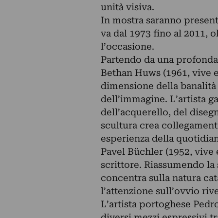
unità visiva.
In mostra saranno present
va dal 1973 fino al 2011, o
l’occasione.
Partendo da una profonda
Bethan Huws (1961, vive e l
dimensione della banalità 
dell’immagine. L’artista g
dell’acquerello, del disegn
scultura crea collegamenti 
esperienza della quotidian
Pavel Büchler (1952, vive 
scrittore. Riassumendo la s
concentra sulla natura catal
l’attenzione sull’ovvio riv
L’artista portoghese Pedro
diversi mezzi espressivi tr