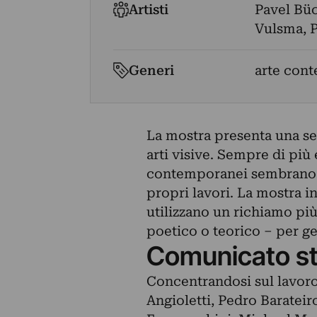
Artisti
Pavel Bü
Vulsma
,
P
Generi
arte cont
La mostra presenta una ser
arti visive. Sempre di più
contemporanei sembrano ut
propri lavori. La mostra i
utilizzano un richiamo più
poetico o teorico – per g
Comunicato s
Concentrandosi sul lavoro 
Angioletti, Pedro Baratei