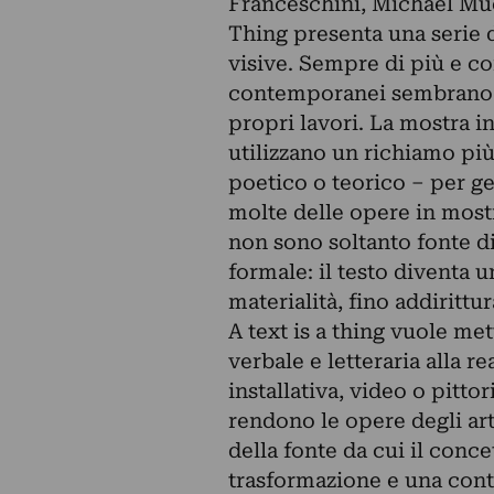
Franceschini, Michael Muel
Thing presenta una serie d
visive. Sempre di più e co
contemporanei sembrano ut
propri lavori. La mostra i
utilizzano un richiamo più
poetico o teorico – per g
molte delle opere in mostr
non sono soltanto fonte d
formale: il testo diventa u
materialità, fino addirittur
A text is a thing vuole me
verbale e letteraria alla r
installativa, video o pitto
rendono le opere degli art
della fonte da cui il conc
trasformazione e una cont