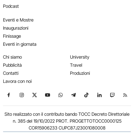
Podcast
Eventi e Mostre
Inaugurazioni
Finissage
Eventi in giornata
Chi siamo
University
Pubblicità
Travel
Contatti
Produzioni
Lavora con noi
Seguici su Facebook
Seguici su Instagram
Seguici su X
Seguici su YouTube
Seguici su WhatsApp
Seguici su Telegram
Seguici su TikTok
Seguici su Link
Seguici su
Segui
Sito realizzato con il contributo bando TOCC Decreto Direttoriale
n. 385 del 19/10/2022 PROT. PROGETTOTOCC0000125
COR15906233 CUPC87J23001080008