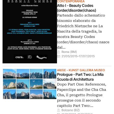
CONTEMPORANEA
Atto I - Beauty Codes
(order/disorder/chaos)
Partendo dallo schematico
binomio elaborato da
Friedrich Nietzsche ne La
Nascita della tragedia, la
mostra Beauty Codes
(order/disorder/chaos) nasce
dal…
Roma (RM)
21/05/2015
–
17/07/2015
AR/GE - KUNST GALLERIA MUSEO
Prologue - Part Two: La Mia
Scuola di Architettura
Dopo Part One: References,
Paperclips and the Cha Cha
Cha, il progetto Prologue
prosegue con il secondo
capitolo Part Two:…
Bolzano (BZ)