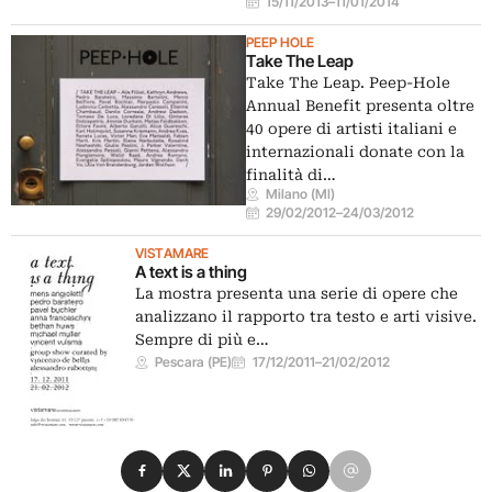
15/11/2013
–
11/01/2014
PEEP HOLE
Take The Leap
Take The Leap. Peep-Hole
Annual Benefit presenta oltre
40 opere di artisti italiani e
internazionali donate con la
finalità di…
Milano (MI)
29/02/2012
–
24/03/2012
VISTAMARE
A text is a thing
La mostra presenta una serie di opere che
analizzano il rapporto tra testo e arti visive.
Sempre di più e…
Pescara (PE)
17/12/2011
–
21/02/2012
Condividi su Facebook
Condividi su X
Condividi su LinkedIn
Condividi su Pinterest
Condividi su WhatsApp
Condividi su Email