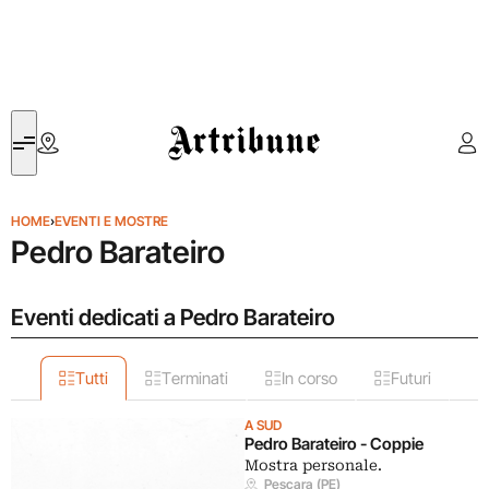
Artribune
HOME
›
EVENTI E MOSTRE
Pedro Barateiro
Eventi dedicati a Pedro Barateiro
Tutti
Terminati
In corso
Futuri
A SUD
Pedro Barateiro - Coppie
Mostra personale.
Pescara (PE)