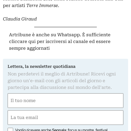
per artisti
Terre Immerse
.
Claudia Giraud
Artribune è anche su Whatsapp. È sufficiente
cliccare qui
per iscriversi al canale ed essere
sempre aggiornati
Lettera, la newsletter quotidiana
Non perdetevi il meglio di Artribune! Ricevi ogni
giorno un'e-mail con gli articoli del giorno e
partecipa alla discussione sul mondo dell'arte.
Nome
(Required)
First
Email
(Required)
Opzioni
Voglio ricevere anche
Segnala
: focus su mostre, festival,