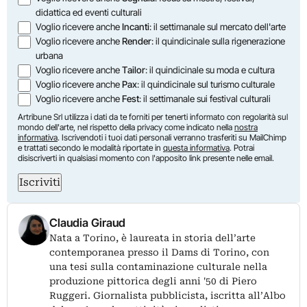
didattica ed eventi culturali
Voglio ricevere anche
Incanti
: il settimanale sul mercato dell'arte
Voglio ricevere anche
Render
: il quindicinale sulla rigenerazione
urbana
Voglio ricevere anche
Tailor
: il quindicinale su moda e cultura
Voglio ricevere anche
Pax
: il quindicinale sul turismo culturale
Voglio ricevere anche
Fest
: il settimanale sui festival culturali
Artribune Srl utilizza i dati da te forniti per tenerti informato con regolarità sul
mondo dell'arte, nel rispetto della privacy come indicato nella
nostra
informativa
. Iscrivendoti i tuoi dati personali verranno trasferiti su MailChimp
e trattati secondo le modalità riportate in
questa informativa
. Potrai
disiscriverti in qualsiasi momento con l'apposito link presente nelle email.
Iscriviti
Claudia Giraud
Nata a Torino, è laureata in storia dell’arte
contemporanea presso il Dams di Torino, con
una tesi sulla contaminazione culturale nella
produzione pittorica degli anni '50 di Piero
Ruggeri. Giornalista pubblicista, iscritta all’Albo