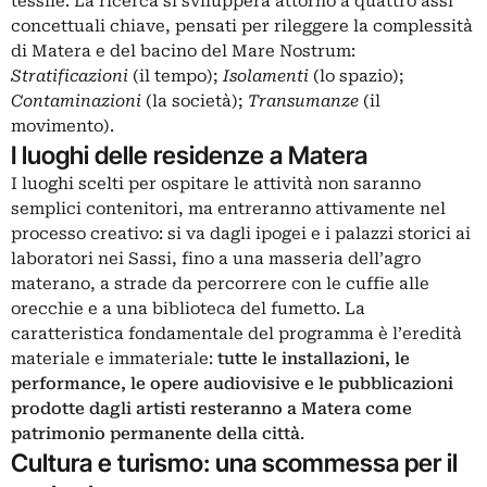
tessile. La ricerca si svilupperà attorno a quattro assi
concettuali chiave, pensati per rileggere la complessità
di Matera e del bacino del Mare Nostrum:
Stratificazioni
(il tempo);
Isolamenti
(lo spazio);
Contaminazioni
(la società);
Transumanze
(il
movimento).
I luoghi delle residenze a Matera
I luoghi scelti per ospitare le attività non saranno
semplici contenitori, ma entreranno attivamente nel
processo creativo: si va dagli ipogei e i palazzi storici ai
laboratori nei Sassi, fino a una masseria dell’agro
materano, a strade da percorrere con le cuffie alle
orecchie e a una biblioteca del fumetto. La
caratteristica fondamentale del programma è l’eredità
materiale e immateriale:
tutte le installazioni, le
performance, le opere audiovisive e le pubblicazioni
prodotte dagli artisti resteranno a Matera come
patrimonio permanente della città
.
Cultura e turismo: una scommessa per il