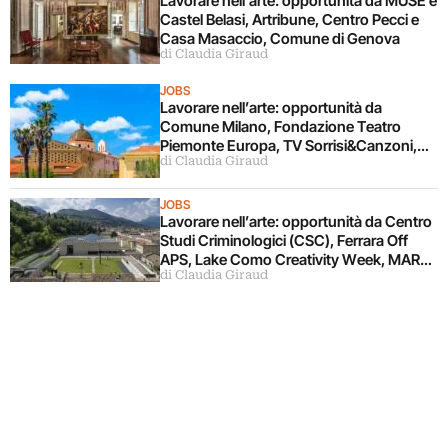
Lavorare nell’arte: opportunità da MUSE e
Castel Belasi, Artribune, Centro Pecci e
Casa Masaccio, Comune di Genova
di Claudia Giraud
JOBS
Lavorare nell’arte: opportunità da
Comune Milano, Fondazione Teatro
Piemonte Europa, TV Sorrisi&Canzoni,
di Claudia Giraud
Fondazione Alghero
JOBS
Lavorare nell’arte: opportunità da Centro
Studi Criminologici (CSC), Ferrara Off
APS, Lake Como Creativity Week, MART,
di Claudia Giraud
Viscontea Casa d’Aste