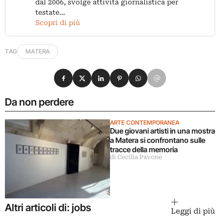
dal 2006, svolge attività giornalistica per
testate…
Scopri di più
TAG
MATERA
Condividi su Facebook
Condividi su X
Condividi su LinkedIn
Condividi su Pinterest
Condividi su WhatsApp
Condividi su Email
Da non perdere
ARTE CONTEMPORANEA
Due giovani artisti in una mostra
a Matera si confrontano sulle
tracce della memoria
di Cecilia Pavone
Altri articoli di: jobs
Leggi di più