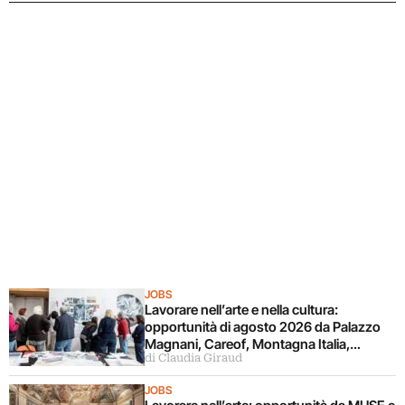
JOBS
Lavorare nell’arte e nella cultura:
opportunità di agosto 2026 da Palazzo
Magnani, Careof, Montagna Italia,
di Claudia Giraud
Fondazione CR Firenze
JOBS