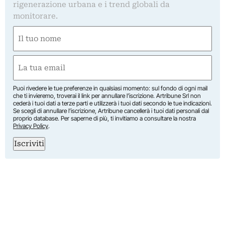
rigenerazione urbana e i trend globali da
monitorare.
Nome
(Required)
First
Email
(Required)
Puoi rivedere le tue preferenze in qualsiasi momento: sul fondo di ogni mail
che ti invieremo, troverai il link per annullare l’iscrizione. Artribune Srl non
cederà i tuoi dati a terze parti e utilizzerà i tuoi dati secondo le tue indicazioni.
Se scegli di annullare l’iscrizione, Artribune cancellerà i tuoi dati personali dal
proprio database. Per saperne di più, ti invitiamo a consultare la nostra
Privacy Policy
.
Iscriviti