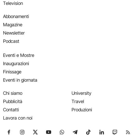
Television
Abbonamenti
Magazine
Newsletter
Podcast
Eventi e Mostre
Inaugurazioni
Finissage
Eventi in giornata
Chi siamo
University
Pubblicità
Travel
Contatti
Produzioni
Lavora con noi
Seguici su Facebook
Seguici su Instagram
Seguici su X
Seguici su YouTube
Seguici su WhatsApp
Seguici su Telegram
Seguici su TikTok
Seguici su Link
Seguici su
Segui