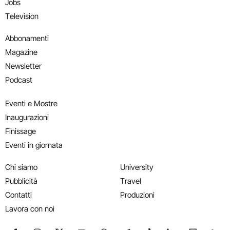
Jobs
Television
Abbonamenti
Magazine
Newsletter
Podcast
Eventi e Mostre
Inaugurazioni
Finissage
Eventi in giornata
Chi siamo
University
Pubblicità
Travel
Contatti
Produzioni
Lavora con noi
Seguici su Facebook
Seguici su Instagram
Seguici su X
Seguici su YouTube
Seguici su WhatsApp
Seguici su Telegram
Seguici su TikTok
Seguici su Link
Seguici su
Segui