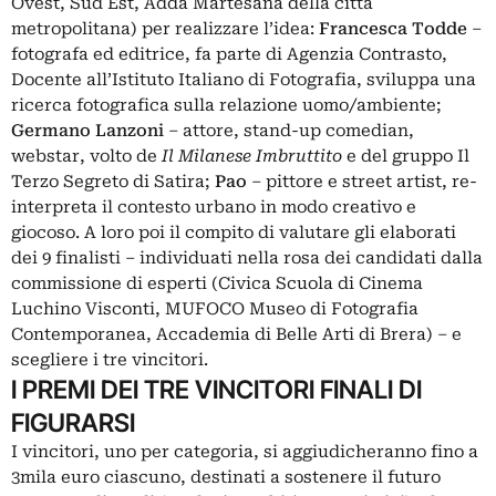
Ovest, Sud Est, Adda Martesana della città
metropolitana) per realizzare l’idea:
Francesca Todde
–
fotografa ed editrice, fa parte di Agenzia Contrasto,
Docente all’Istituto Italiano di Fotografia, sviluppa una
ricerca fotografica sulla relazione uomo/ambiente;
Germano Lanzoni
– attore, stand-up comedian,
webstar, volto de
Il Milanese Imbruttito
e del gruppo Il
Terzo Segreto di Satira;
Pao
– pittore e street artist, re-
interpreta il contesto urbano in modo creativo e
giocoso. A loro poi il compito di valutare gli elaborati
dei 9 finalisti – individuati nella rosa dei candidati dalla
commissione di esperti (Civica Scuola di Cinema
Luchino Visconti, MUFOCO Museo di Fotografia
Contemporanea, Accademia di Belle Arti di Brera) – e
scegliere i tre vincitori.
I PREMI DEI TRE VINCITORI FINALI DI
FIGURARSI
I vincitori, uno per categoria, si aggiudicheranno fino a
3mila euro ciascuno, destinati a sostenere il futuro