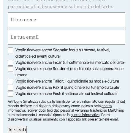
partecipa alla discussione sul mondo dell'arte.
Nome
(Required)
First
Email
(Required)
Opzioni
Voglio ricevere anche
Segnala
: focus su mostre, festival,
didattica ed eventi culturali
Voglio ricevere anche
Incanti
: il settimanale sul mercato dell'arte
Voglio ricevere anche
Render
: il quindicinale sulla rigenerazione
urbana
Voglio ricevere anche
Tailor
: il quindicinale su moda e cultura
Voglio ricevere anche
Pax
: il quindicinale sul turismo culturale
Voglio ricevere anche
Fest
: il settimanale sui festival culturali
Artribune Srl utilizza i dati da te forniti per tenerti informato con regolarità sul
mondo dell'arte, nel rispetto della privacy come indicato nella
nostra
informativa
. Iscrivendoti i tuoi dati personali verranno trasferiti su MailChimp
e trattati secondo le modalità riportate in
questa informativa
. Potrai
disiscriverti in qualsiasi momento con l'apposito link presente nelle email.
Iscriviti