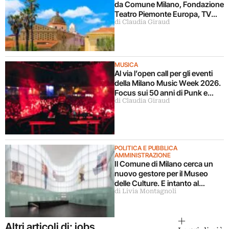
da Comune Milano, Fondazione
Teatro Piemonte Europa, TV
di Claudia Giraud
Sorrisi&Canzoni, Fondazione
Alghero
MUSICA
Al via l’open call per gli eventi
della Milano Music Week 2026.
Focus sui 50 anni di Punk e
di Claudia Giraud
Disco
POLITICA E PUBBLICA
AMMINISTRAZIONE
Il Comune di Milano cerca un
nuovo gestore per il Museo
delle Culture. E intanto al
di Livia Montagnoli
MUDEC raddoppiano gli spazi
per le collezioni
Altri articoli di: jobs