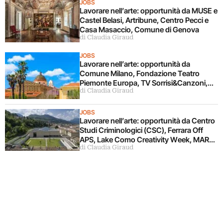
JOBS
Lavorare nell’arte: opportunità da MUSE e
Castel Belasi, Artribune, Centro Pecci e
Casa Masaccio, Comune di Genova
di Claudia Giraud
JOBS
Lavorare nell’arte: opportunità da
Comune Milano, Fondazione Teatro
Piemonte Europa, TV Sorrisi&Canzoni,
di Claudia Giraud
Fondazione Alghero
JOBS
Lavorare nell’arte: opportunità da Centro
Studi Criminologici (CSC), Ferrara Off
APS, Lake Como Creativity Week, MART,
di Claudia Giraud
Viscontea Casa d’Aste