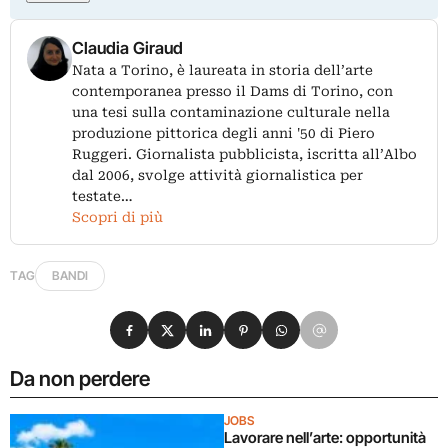
Claudia Giraud
Nata a Torino, è laureata in storia dell’arte
contemporanea presso il Dams di Torino, con
una tesi sulla contaminazione culturale nella
produzione pittorica degli anni '50 di Piero
Ruggeri. Giornalista pubblicista, iscritta all’Albo
dal 2006, svolge attività giornalistica per
testate…
Scopri di più
TAG
BANDI
Condividi su Facebook
Condividi su X
Condividi su LinkedIn
Condividi su Pinterest
Condividi su WhatsApp
Condividi su Email
Da non perdere
JOBS
Lavorare nell’arte: opportunità