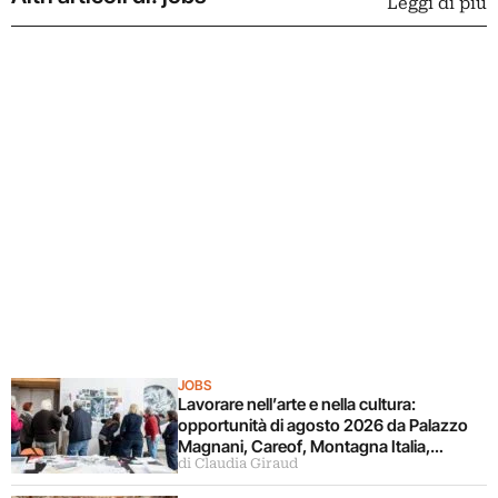
Leggi di più
JOBS
Lavorare nell’arte e nella cultura:
opportunità di agosto 2026 da Palazzo
Magnani, Careof, Montagna Italia,
di Claudia Giraud
Fondazione CR Firenze