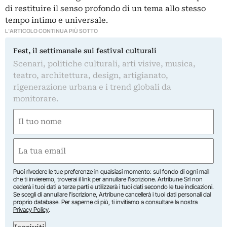
di restituire il senso profondo di un tema allo stesso
tempo intimo e universale.
L'ARTICOLO CONTINUA PIÙ SOTTO
Fest, il settimanale sui festival culturali
Scenari, politiche culturali, arti visive, musica,
teatro, architettura, design, artigianato,
rigenerazione urbana e i trend globali da
monitorare.
Nome
(Required)
First
Email
(Required)
Puoi rivedere le tue preferenze in qualsiasi momento: sul fondo di ogni mail
che ti invieremo, troverai il link per annullare l’iscrizione. Artribune Srl non
cederà i tuoi dati a terze parti e utilizzerà i tuoi dati secondo le tue indicazioni.
Se scegli di annullare l’iscrizione, Artribune cancellerà i tuoi dati personali dal
proprio database. Per saperne di più, ti invitiamo a consultare la nostra
Privacy Policy
.