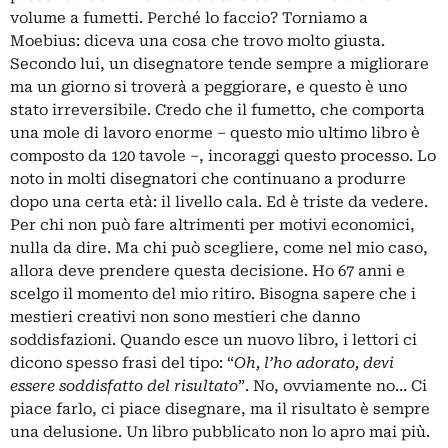
volume a fumetti. Perché lo faccio? Torniamo a
Moebius: diceva una cosa che trovo molto giusta.
Secondo lui, un disegnatore tende sempre a migliorare
ma un giorno si troverà a peggiorare, e questo è uno
stato irreversibile. Credo che il fumetto, che comporta
una mole di lavoro enorme – questo mio ultimo libro è
composto da 120 tavole –, incoraggi questo processo. Lo
noto in molti disegnatori che continuano a produrre
dopo una certa età: il livello cala. Ed è triste da vedere.
Per chi non può fare altrimenti per motivi economici,
nulla da dire. Ma chi può scegliere, come nel mio caso,
allora deve prendere questa decisione. Ho 67 anni e
scelgo il momento del mio ritiro. Bisogna sapere che i
mestieri creativi non sono mestieri che danno
soddisfazioni. Quando esce un nuovo libro, i lettori ci
dicono spesso frasi del tipo: “
Oh, l’ho adorato, devi
essere soddisfatto del risultato
”. No, ovviamente no… Ci
piace farlo, ci piace disegnare, ma il risultato è sempre
una delusione. Un libro pubblicato non lo apro mai più.