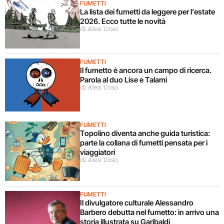
FUMETTI
La lista dei fumetti da leggere per l’estate
2026. Ecco tutte le novità
di Alex Urso
FUMETTI
Il fumetto è ancora un campo di ricerca.
Parola al duo Lise e Talami
di Alex Urso
FUMETTI
Topolino diventa anche guida turistica:
parte la collana di fumetti pensata per i
viaggiatori
di Alex Urso
FUMETTI
Il divulgatore culturale Alessandro
Barbero debutta nel fumetto: in arrivo una
storia illustrata su Garibaldi