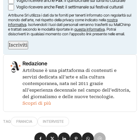
Voglio ricevere anche
Pax
: il quindicinale sul turismo culturale
Voglio ricevere anche
Fest
: il settimanale sui festival culturali
Artribune Srl utilizza i dati da te forniti per tenerti informato con regolarità sul
mondo dell'arte, nel rispetto della privacy come indicato nella
nostra
informativa
. Iscrivendoti i tuoi dati personali verranno trasferiti su MailChimp
e trattati secondo le modalità riportate in
questa informativa
. Potrai
disiscriverti in qualsiasi momento con l'apposito link presente nelle email.
Iscriviti
Redazione
Artribune è una piattaforma di contenuti e
servizi dedicata all’arte e alla cultura
contemporanea, nata nel 2011 grazie
all’esperienza decennale nel campo dell’editoria,
del giornalismo e delle nuove tecnologie.
Scopri di più
TAG
FRANCIA
INTERVISTE
Condividi su Facebook
Condividi su X
Condividi su LinkedIn
Condividi su Pinterest
Condividi su WhatsApp
Condividi su Email