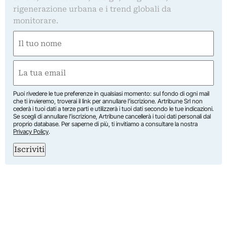
rigenerazione urbana e i trend globali da
monitorare.
Nome
(Required)
First
Email
(Required)
Puoi rivedere le tue preferenze in qualsiasi momento: sul fondo di ogni mail
che ti invieremo, troverai il link per annullare l’iscrizione. Artribune Srl non
cederà i tuoi dati a terze parti e utilizzerà i tuoi dati secondo le tue indicazioni.
Se scegli di annullare l’iscrizione, Artribune cancellerà i tuoi dati personali dal
proprio database. Per saperne di più, ti invitiamo a consultare la nostra
Privacy Policy
.
Iscriviti