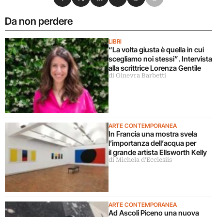
Da non perdere
LIBRI
“La volta giusta è quella in cui
scegliamo noi stessi”. Intervista
alla scrittrice Lorenza Gentile
di Ginevra Barbetti
ARTE CONTEMPORANEA
In Francia una mostra svela
l’importanza dell’acqua per
il grande artista Ellsworth Kelly
di Michela d'Ecclesiis
ARTE CONTEMPORANEA
Ad Ascoli Piceno una nuova