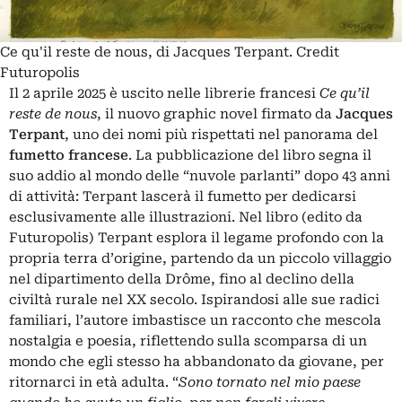
Ce qu'il reste de nous, di Jacques Terpant. Credit
Futuropolis
Il 2 aprile 2025 è uscito nelle librerie francesi
Ce qu’il
reste de nous
, il nuovo graphic novel firmato da
Jacques
Terpant
, uno dei nomi più rispettati nel panorama del
fumetto francese
. La pubblicazione del libro segna il
suo addio al mondo delle “nuvole parlanti” dopo 43 anni
di attività: Terpant lascerà il fumetto per dedicarsi
esclusivamente alle illustrazioni. Nel libro (edito da
Futuropolis) Terpant esplora il legame profondo con la
propria terra d’origine, partendo da un piccolo villaggio
nel dipartimento della Drôme, fino al declino della
civiltà rurale nel XX secolo. Ispirandosi alle sue radici
familiari, l’autore imbastisce un racconto che mescola
nostalgia e poesia, riflettendo sulla scomparsa di un
mondo che egli stesso ha abbandonato da giovane, per
ritornarci in età adulta. “
Sono tornato nel mio paese