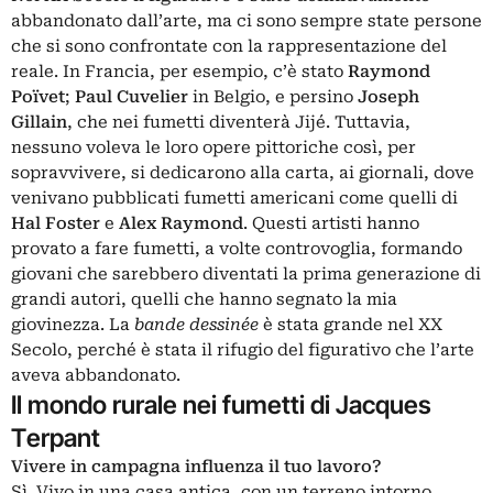
abbandonato dall’arte, ma ci sono sempre state persone
che si sono confrontate con la rappresentazione del
reale. In Francia, per esempio, c’è stato
Raymond
Poïvet
;
Paul Cuvelier
in Belgio, e persino
Joseph
Gillain
, che nei fumetti diventerà Jijé. Tuttavia,
nessuno voleva le loro opere pittoriche così, per
sopravvivere, si dedicarono alla carta, ai giornali, dove
venivano pubblicati fumetti americani come quelli di
Hal Foster
e
Alex Raymond
. Questi artisti hanno
provato a fare fumetti, a volte controvoglia, formando
giovani che sarebbero diventati la prima generazione di
grandi autori, quelli che hanno segnato la mia
giovinezza. La
bande dessinée
è stata grande nel XX
Secolo, perché è stata il rifugio del figurativo che l’arte
aveva abbandonato.
Il mondo rurale nei fumetti di Jacques
Terpant
Vivere in campagna influenza il tuo lavoro?
Sì. Vivo in una casa antica, con un terreno intorno,