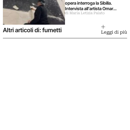
opera interroga la Sibilla.
Intervista all’artista Omar
di Maria Letizia Paiato
Galliani
Altri articoli di: fumetti
Leggi di più