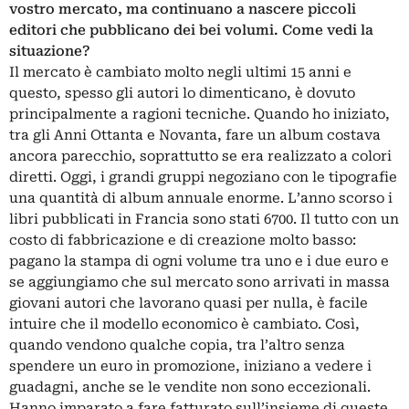
vostro mercato, ma continuano a nascere piccoli
editori che pubblicano dei bei volumi. Come vedi la
situazione?
Il mercato è cambiato molto negli ultimi 15 anni e
questo, spesso gli autori lo dimenticano, è dovuto
principalmente a ragioni tecniche. Quando ho iniziato,
tra gli Anni Ottanta e Novanta, fare un album costava
ancora parecchio, soprattutto se era realizzato a colori
diretti. Oggi, i grandi gruppi negoziano con le tipografie
una quantità di album annuale enorme. L’anno scorso i
libri pubblicati in Francia sono stati 6700. Il tutto con un
costo di fabbricazione e di creazione molto basso:
pagano la stampa di ogni volume tra uno e i due euro e
se aggiungiamo che sul mercato sono arrivati in massa
giovani autori che lavorano quasi per nulla, è facile
intuire che il modello economico è cambiato. Così,
quando vendono qualche copia, tra l’altro senza
spendere un euro in promozione, iniziano a vedere i
guadagni, anche se le vendite non sono eccezionali.
Hanno imparato a fare fatturato sull’insieme di queste