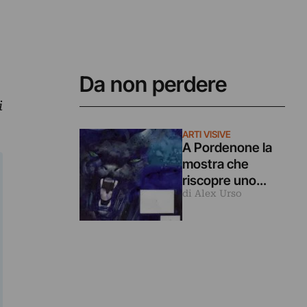
Da non perdere
i
ARTI VISIVE
A Pordenone la
mostra che
riscopre uno
di Alex Urso
degli autori del
fumetto più
rivoluzionari
d’Italia