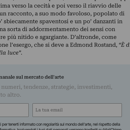
ima verso la cecità e poi verso il riavvio delle
È un racconto, a suo modo favoloso, popolato di
o’ sbiecamente spaventosi e un po’ danzanti in
una sorta di addormentamento dei sensi con
re più nitido e sgargiante. D’altronde, come
ione l’esergo, che si deve a Edmond Rostand,
“È d
la luce”.
imanale sul mercato dell'arte
 numeri, tendenze, strategie, investimenti,
to altro.
Email
(Obbligatorio)
iti per tenerti informato con regolarità sul mondo dell'arte, nel rispetto della
nformativa
. Iscrivendoti i tuoi dati personali verranno trasferiti su MailChimp