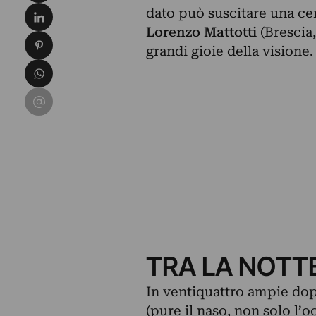
Condividi su LinkedIn
dato può suscitare una cer
Lorenzo Mattotti
(Brescia,
Condividi su Pinterest
grandi gioie della visione.
Condividi su WhatsApp
Condividi su Email
TRA LA NOTTE
In ventiquattro ampie dop
(pure il naso, non solo l’o