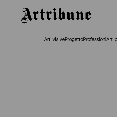
Artribune
Arti visive
Progetto
Professioni
Arti 