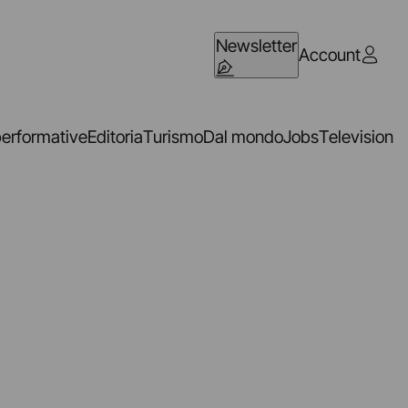
Newsletter
Account
performative
Editoria
Turismo
Dal mondo
Jobs
Television