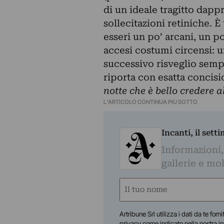
di un ideale tragitto dappr
sollecitazioni retiniche. 
esseri un po’ arcani, un p
accesi costumi circensi: 
successivo risveglio semp
riporta con esatta concis
notte che è bello credere al
L'ARTICOLO CONTINUA PIÙ SOTTO
Incanti, il sett
Informazioni,
gallerie e mol
Nome
(Obbligatorio)
Nome
Artribune Srl utilizza i dati da te forn
privacy come indicato nella
nostra i