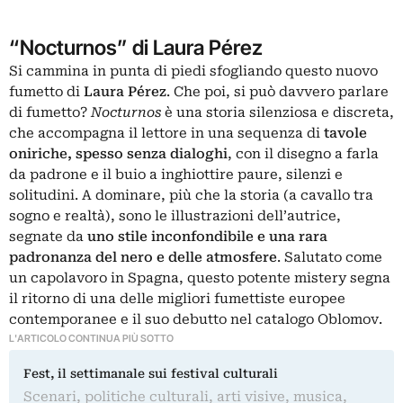
“Nocturnos” di Laura Pérez
Si cammina in punta di piedi sfogliando questo nuovo
fumetto di
Laura Pérez
. Che poi, si può davvero parlare
di fumetto?
Nocturnos
è una storia silenziosa e discreta,
che accompagna il lettore in una sequenza di
tavole
oniriche, spesso senza dialoghi
, con il disegno a farla
da padrone e il buio a inghiottire paure, silenzi e
solitudini. A dominare, più che la storia (a cavallo tra
sogno e realtà), sono le illustrazioni dell’autrice,
segnate da
uno stile inconfondibile e una rara
padronanza del nero e delle atmosfere
. Salutato come
un capolavoro in Spagna, questo potente mistery segna
il ritorno di una delle migliori fumettiste europee
contemporanee e il suo debutto nel catalogo Oblomov.
L'ARTICOLO CONTINUA PIÙ SOTTO
Fest, il settimanale sui festival culturali
Scenari, politiche culturali, arti visive, musica,