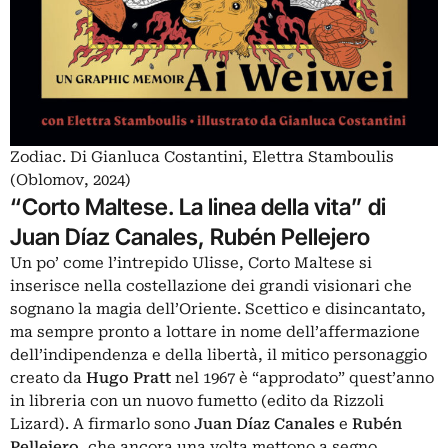
Zodiac. Di Gianluca Costantini, Elettra Stamboulis
(Oblomov, 2024)
“Corto Maltese. La linea della vita” di
Juan Díaz Canales, Rubén Pellejero
Un po’ come l’intrepido Ulisse, Corto Maltese si
inserisce nella costellazione dei grandi visionari che
sognano la magia dell’Oriente. Scettico e disincantato,
ma sempre pronto a lottare in nome dell’affermazione
dell’indipendenza e della libertà, il mitico personaggio
creato da
Hugo Pratt
nel 1967 è “approdato” quest’anno
in libreria con un nuovo fumetto (edito da Rizzoli
Lizard). A firmarlo sono
Juan Díaz Canales
e
Rubén
Pellejero
, che ancora una volta mettono a segno