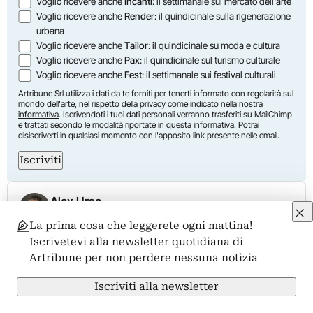
Voglio ricevere anche
Incanti
: il settimanale sul mercato dell'arte
Voglio ricevere anche
Render
: il quindicinale sulla rigenerazione
urbana
Voglio ricevere anche
Tailor
: il quindicinale su moda e cultura
Voglio ricevere anche
Pax
: il quindicinale sul turismo culturale
Voglio ricevere anche
Fest
: il settimanale sui festival culturali
Artribune Srl utilizza i dati da te forniti per tenerti informato con regolarità sul
mondo dell'arte, nel rispetto della privacy come indicato nella
nostra
informativa
. Iscrivendoti i tuoi dati personali verranno trasferiti su MailChimp
e trattati secondo le modalità riportate in
questa informativa
. Potrai
disiscriverti in qualsiasi momento con l'apposito link presente nelle email.
Iscriviti
Alex Urso
Artista e curatore. Diplomato in Pittura
La prima cosa che leggerete ogni mattina!
(Accademia di Belle Arti di Brera). Laureato in
Iscrivetevi alla newsletter quotidiana di
Lettere Moderne (Università di Macerata,
Artribune per non perdere nessuna notizia
Università di Bologna). Corsi di perfezionamento
in Arts and Heritage Management (Università
Iscriviti alla newsletter
Bocconi) e Arts and Culture Strategy (Università
della Pennsylvania).…