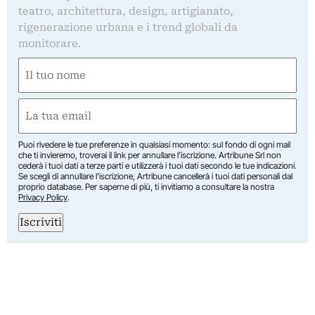
teatro, architettura, design, artigianato,
rigenerazione urbana e i trend globali da
monitorare.
Nome
(Required)
First
Email
(Required)
Puoi rivedere le tue preferenze in qualsiasi momento: sul fondo di ogni mail
che ti invieremo, troverai il link per annullare l’iscrizione. Artribune Srl non
cederà i tuoi dati a terze parti e utilizzerà i tuoi dati secondo le tue indicazioni.
Se scegli di annullare l’iscrizione, Artribune cancellerà i tuoi dati personali dal
proprio database. Per saperne di più, ti invitiamo a consultare la nostra
Privacy Policy
.
Iscriviti