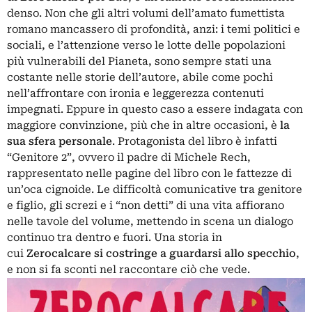
denso. Non che gli altri volumi dell’amato fumettista
romano mancassero di profondità, anzi: i temi politici e
sociali, e l’attenzione verso le lotte delle popolazioni
più vulnerabili del Pianeta, sono sempre stati una
costante nelle storie dell’autore, abile come pochi
nell’affrontare con ironia e leggerezza contenuti
impegnati. Eppure in questo caso a essere indagata con
maggiore convinzione, più che in altre occasioni, è
la
sua sfera personale
. Protagonista del libro è infatti
“Genitore 2”, ovvero il padre di Michele Rech,
rappresentato nelle pagine del libro con le fattezze di
un’oca cignoide. Le difficoltà comunicative tra genitore
e figlio, gli screzi e i “non detti” di una vita affiorano
nelle tavole del volume, mettendo in scena un dialogo
continuo tra dentro e fuori. Una storia in
cui
Zerocalcare si costringe a guardarsi allo specchio
,
e non si fa sconti nel raccontare ciò che vede.