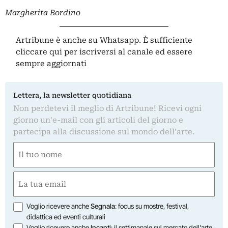
Margherita Bordino
Artribune è anche su Whatsapp. È sufficiente
cliccare qui
per iscriversi al canale ed essere
sempre aggiornati
Lettera, la newsletter quotidiana
Non perdetevi il meglio di Artribune! Ricevi ogni
giorno un'e-mail con gli articoli del giorno e
partecipa alla discussione sul mondo dell'arte.
Nome
(Obbligatorio)
Nome
Email
(Obbligatorio)
Opzioni
Voglio ricevere anche
Segnala
: focus su mostre, festival,
didattica ed eventi culturali
Voglio ricevere anche
Incanti
: il settimanale sul mercato dell'arte