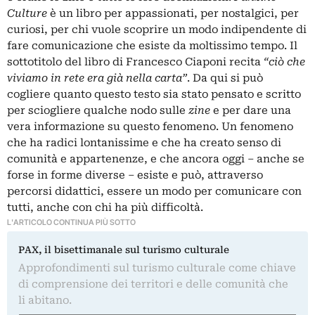
Culture
è un libro per appassionati, per nostalgici, per
curiosi, per chi vuole scoprire un modo indipendente di
fare comunicazione che esiste da moltissimo tempo. Il
sottotitolo del libro di Francesco Ciaponi recita
“ciò che
viviamo in rete era già nella carta”
. Da qui si può
cogliere quanto questo testo sia stato pensato e scritto
per sciogliere qualche nodo sulle
zine
e per dare una
vera informazione su questo fenomeno. Un fenomeno
che ha radici lontanissime e che ha creato senso di
comunità e appartenenze, e che ancora oggi – anche se
forse in forme diverse – esiste e può, attraverso
percorsi didattici, essere un modo per comunicare con
tutti, anche con chi ha più difficoltà.
L'ARTICOLO CONTINUA PIÙ SOTTO
PAX, il bisettimanale sul turismo culturale
Approfondimenti sul turismo culturale come chiave
di comprensione dei territori e delle comunità che
li abitano.