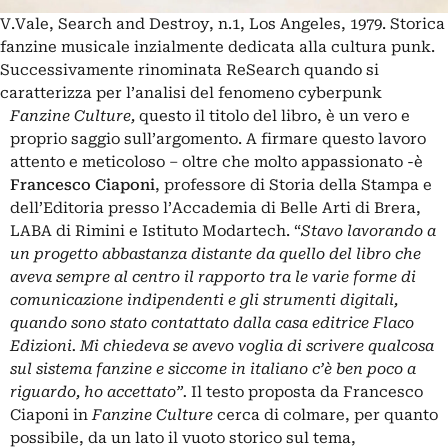
V.Vale, Search and Destroy, n.1, Los Angeles, 1979. Storica
fanzine musicale inzialmente dedicata alla cultura punk.
Successivamente rinominata ReSearch quando si
caratterizza per l’analisi del fenomeno cyberpunk
Fanzine Culture,
questo il titolo del libro, è un vero e
proprio saggio sull’argomento. A firmare questo lavoro
attento e meticoloso – oltre che molto appassionato -è
Francesco Ciaponi
, professore di Storia della Stampa e
dell’Editoria presso l’Accademia di Belle Arti di Brera,
LABA di Rimini e Istituto Modartech. “
Stavo lavorando a
un progetto abbastanza distante da quello del libro che
aveva sempre al centro il rapporto tra le varie forme di
comunicazione indipendenti e gli strumenti digitali,
quando sono stato contattato dalla casa editrice Flaco
Edizioni. Mi chiedeva se avevo voglia di scrivere qualcosa
sul sistema fanzine e siccome in italiano c’è ben poco a
riguardo, ho accettato”.
Il testo proposta da Francesco
Ciaponi in
Fanzine Culture
cerca di colmare, per quanto
possibile, da un lato il vuoto storico sul tema,