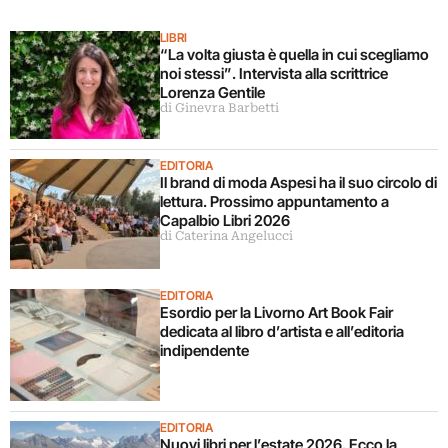
LIBRI
“La volta giusta è quella in cui scegliamo
noi stessi”. Intervista alla scrittrice
Lorenza Gentile
di Ginevra Barbetti
EDITORIA
Il brand di moda Aspesi ha il suo circolo di
lettura. Prossimo appuntamento a
Capalbio Libri 2026
di Caterina Angelucci
EDITORIA
Esordio per la Livorno Art Book Fair
dedicata al libro d’artista e all’editoria
indipendente
EDITORIA
Nuovi libri per l’estate 2026. Ecco la