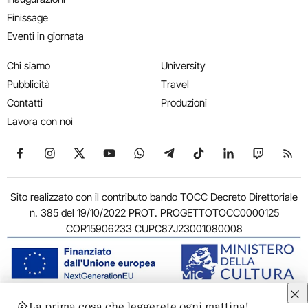
Finissage
Eventi in giornata
Chi siamo
University
Pubblicità
Travel
Contatti
Produzioni
Lavora con noi
Seguici su Facebook
Seguici su Instagram
Seguici su X
Seguici su YouTube
Seguici su WhatsApp
Seguici su Telegram
Seguici su TikTok
Seguici su Link
Seguici su
Segui
Sito realizzato con il contributo bando TOCC Decreto Direttoriale
n. 385 del 19/10/2022 PROT. PROGETTOTOCC0000125
COR15906233 CUPC87J23001080008
La prima cosa che leggerete ogni mattina!