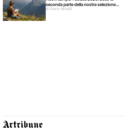
seconda parte della nostra selezione…
di Dario Moalli
Artribune