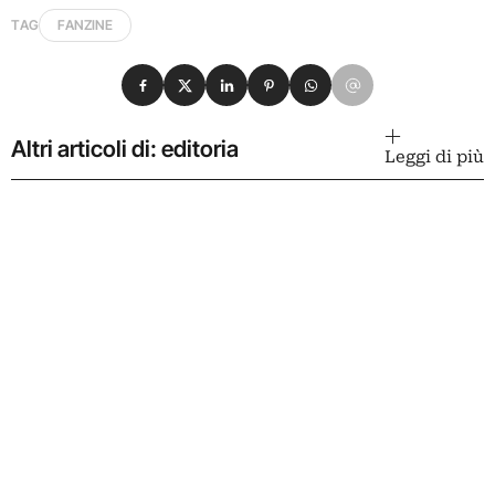
TAG
FANZINE
Condividi su Facebook
Condividi su X
Condividi su LinkedIn
Condividi su Pinterest
Condividi su WhatsApp
Condividi su Email
Altri articoli di: editoria
Leggi di più