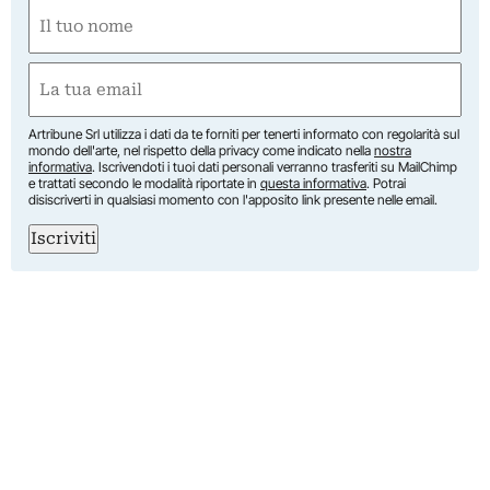
Nome
(Obbligatorio)
Nome
Email
(Obbligatorio)
Artribune Srl utilizza i dati da te forniti per tenerti informato con regolarità sul
mondo dell'arte, nel rispetto della privacy come indicato nella
nostra
informativa
. Iscrivendoti i tuoi dati personali verranno trasferiti su MailChimp
e trattati secondo le modalità riportate in
questa informativa
. Potrai
disiscriverti in qualsiasi momento con l'apposito link presente nelle email.
Iscriviti