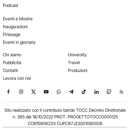
Podcast
Eventi e Mostre
Inaugurazioni
Finissage
Eventi in giornata
Chi siamo
University
Pubblicità
Travel
Contatti
Produzioni
Lavora con noi
Seguici su Facebook
Seguici su Instagram
Seguici su X
Seguici su YouTube
Seguici su WhatsApp
Seguici su Telegram
Seguici su TikTok
Seguici su Link
Seguici su
Segui
Sito realizzato con il contributo bando TOCC Decreto Direttoriale
n. 385 del 19/10/2022 PROT. PROGETTOTOCC0000125
COR15906233 CUPC87J23001080008