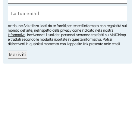
Nome
Email
(Obbligatorio)
Artribune Srl utilizza i dati da te forniti per tenerti informato con regolarità sul
mondo dell'arte, nel rispetto della privacy come indicato nella
nostra
informativa
. Iscrivendoti i tuoi dati personali verranno trasferiti su MailChimp
e trattati secondo le modalità riportate in
questa informativa
. Potrai
disiscriverti in qualsiasi momento con l'apposito link presente nelle email.
Iscriviti