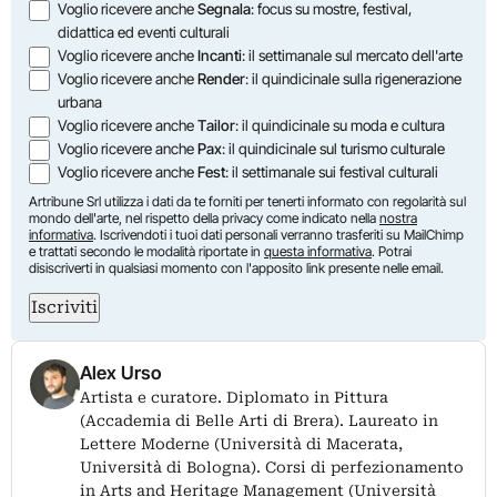
Opzioni
Voglio ricevere anche
Segnala
: focus su mostre, festival,
didattica ed eventi culturali
Voglio ricevere anche
Incanti
: il settimanale sul mercato dell'arte
Voglio ricevere anche
Render
: il quindicinale sulla rigenerazione
urbana
Voglio ricevere anche
Tailor
: il quindicinale su moda e cultura
Voglio ricevere anche
Pax
: il quindicinale sul turismo culturale
Voglio ricevere anche
Fest
: il settimanale sui festival culturali
Artribune Srl utilizza i dati da te forniti per tenerti informato con regolarità sul
mondo dell'arte, nel rispetto della privacy come indicato nella
nostra
informativa
. Iscrivendoti i tuoi dati personali verranno trasferiti su MailChimp
e trattati secondo le modalità riportate in
questa informativa
. Potrai
disiscriverti in qualsiasi momento con l'apposito link presente nelle email.
Iscriviti
Alex Urso
Artista e curatore. Diplomato in Pittura
(Accademia di Belle Arti di Brera). Laureato in
Lettere Moderne (Università di Macerata,
Università di Bologna). Corsi di perfezionamento
in Arts and Heritage Management (Università