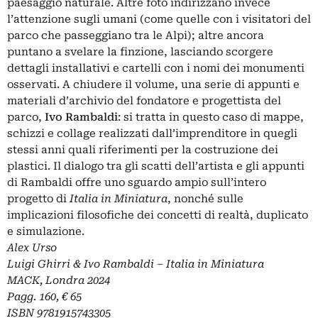
paesaggio naturale. Altre foto indirizzano invece
l’attenzione sugli umani (come quelle con i visitatori del
parco che passeggiano tra le Alpi); altre ancora
puntano a svelare la finzione, lasciando scorgere
dettagli installativi e cartelli con i nomi dei monumenti
osservati. A chiudere il volume, una serie di appunti e
materiali d’archivio del fondatore e progettista del
parco,
Ivo Rambaldi
: si tratta in questo caso di mappe,
schizzi e collage realizzati dall’imprenditore in quegli
stessi anni quali riferimenti per la costruzione dei
plastici. Il dialogo tra gli scatti dell’artista e gli appunti
di Rambaldi offre uno sguardo ampio sull’intero
progetto di
Italia in Miniatura
, nonché sulle
implicazioni filosofiche dei concetti di realtà, duplicato
e simulazione.
Alex Urso
Luigi Ghirri & Ivo Rambaldi – Italia in Miniatura
MACK, Londra 2024
Pagg. 160, € 65
ISBN 9781915743305