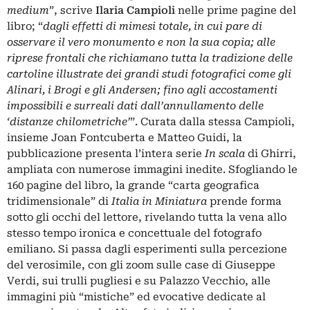
medium
”, scrive
Ilaria Campioli
nelle prime pagine del
libro; “
dagli effetti di mimesi totale, in cui pare di
osservare il vero monumento e non la sua copia; alle
riprese frontali che richiamano tutta la tradizione delle
cartoline illustrate dei grandi studi fotografici come gli
Alinari, i Brogi e gli Andersen; fino agli accostamenti
impossibili e surreali dati dall’annullamento delle
‘distanze chilometriche’
”. Curata dalla stessa Campioli,
insieme Joan Fontcuberta e Matteo Guidi, la
pubblicazione presenta l’intera serie
In scala
di Ghirri,
ampliata con numerose immagini inedite. Sfogliando le
160 pagine del libro, la grande “carta geografica
tridimensionale” di
Italia in Miniatura
prende forma
sotto gli occhi del lettore, rivelando tutta la vena allo
stesso tempo ironica e concettuale del fotografo
emiliano. Si passa dagli esperimenti sulla percezione
del verosimile, con gli zoom sulle case di Giuseppe
Verdi, sui trulli pugliesi e su Palazzo Vecchio, alle
immagini più “mistiche” ed evocative dedicate al