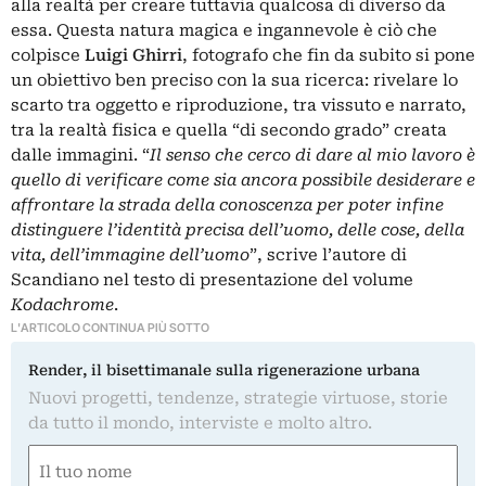
alla realtà per creare tuttavia qualcosa di diverso da
essa. Questa natura magica e ingannevole è ciò che
colpisce
Luigi Ghirri
, fotografo che fin da subito si pone
un obiettivo ben preciso con la sua ricerca: rivelare lo
scarto tra oggetto e riproduzione, tra vissuto e narrato,
tra la realtà fisica e quella “di secondo grado” creata
dalle immagini. “
Il senso che cerco di dare al mio lavoro è
quello di verificare come sia ancora possibile desiderare e
affrontare la strada della conoscenza per poter infine
distinguere l’identità precisa dell’uomo, delle cose, della
vita, dell’immagine dell’uomo
”, scrive l’autore di
Scandiano nel testo di presentazione del volume
Kodachrome
.
L'ARTICOLO CONTINUA PIÙ SOTTO
Render, il bisettimanale sulla rigenerazione urbana
Nuovi progetti, tendenze, strategie virtuose, storie
da tutto il mondo, interviste e molto altro.
Nome
(Obbligatorio)