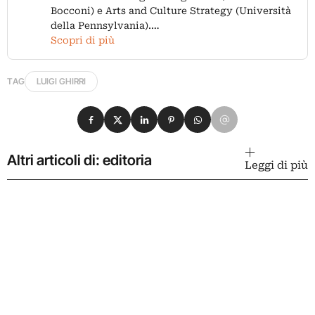
Bocconi) e Arts and Culture Strategy (Università
della Pennsylvania).…
Scopri di più
TAG
LUIGI GHIRRI
Condividi su Facebook
Condividi su X
Condividi su LinkedIn
Condividi su Pinterest
Condividi su WhatsApp
Condividi su Email
Altri articoli di: editoria
Leggi di più