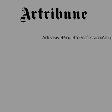
Artribune
Arti visive
Progetto
Professioni
Arti 