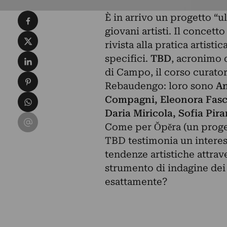
Condividi su Facebook
È in arrivo un progetto “u
giovani artisti. Il concett
Condividi su X
rivista alla pratica artisti
Condividi su LinkedIn
specifici.
TBD
, acronimo 
di
Campo
, il corso curat
Condividi su Pinterest
Rebaudengo: loro sono
An
Condividi su WhatsApp
Compagni, Eleonora Fasc
Daria Miricola, Sofia Pir
Condividi su Email
Come per
Ŏpĕra
(un proget
TBD testimonia un interes
tendenze artistiche attrav
strumento di indagine dei 
esattamente?