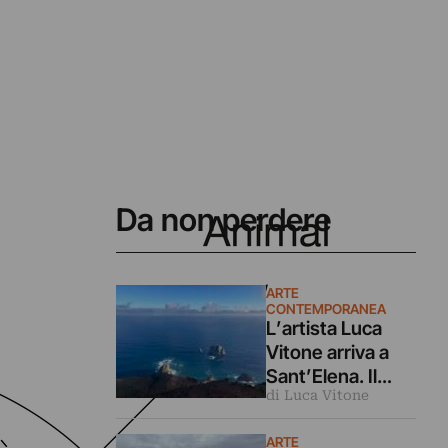
Da non perdere
ARTE
CONTEMPORANEA
L’artista Luca
Vitone arriva a
Sant’Elena. Il
di Luca Vitone
diario di bordo
del suo viaggio a
ARTE