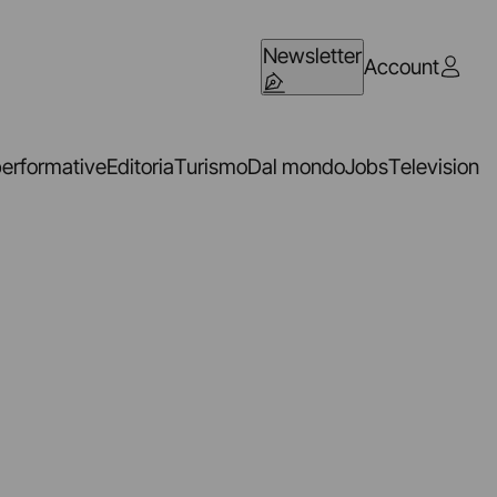
Newsletter
Account
performative
Editoria
Turismo
Dal mondo
Jobs
Television