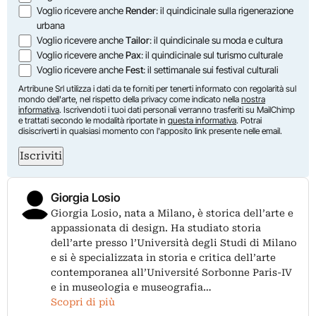
Voglio ricevere anche
Render
: il quindicinale sulla rigenerazione
urbana
Voglio ricevere anche
Tailor
: il quindicinale su moda e cultura
Voglio ricevere anche
Pax
: il quindicinale sul turismo culturale
Voglio ricevere anche
Fest
: il settimanale sui festival culturali
Artribune Srl utilizza i dati da te forniti per tenerti informato con regolarità sul
mondo dell'arte, nel rispetto della privacy come indicato nella
nostra
informativa
. Iscrivendoti i tuoi dati personali verranno trasferiti su MailChimp
e trattati secondo le modalità riportate in
questa informativa
. Potrai
disiscriverti in qualsiasi momento con l'apposito link presente nelle email.
Iscriviti
Giorgia Losio
Giorgia Losio, nata a Milano, è storica dell’arte e
appassionata di design. Ha studiato storia
dell’arte presso l’Università degli Studi di Milano
e si è specializzata in storia e critica dell’arte
contemporanea all’Université Sorbonne Paris-IV
e in museologia e museografia…
Scopri di più