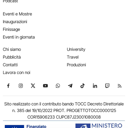
Podcast
Eventi e Mostre
Inaugurazioni
Finissage
Eventi in giornata
Chi siamo
University
Pubblicità
Travel
Contatti
Produzioni
Lavora con noi
Seguici su Facebook
Seguici su Instagram
Seguici su X
Seguici su YouTube
Seguici su WhatsApp
Seguici su Telegram
Seguici su TikTok
Seguici su Link
Seguici su
Segui
Sito realizzato con il contributo bando TOCC Decreto Direttoriale
n. 385 del 19/10/2022 PROT. PROGETTOTOCC0000125
COR15906233 CUPC87J23001080008