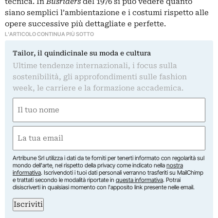
tecnica. In
Busriders
del 1976 si può vedere quanto
siano semplici l’ambientazione e i costumi rispetto alle
opere successive più dettagliate e perfette.
L'ARTICOLO CONTINUA PIÙ SOTTO
Tailor, il quindicinale su moda e cultura
Ultime tendenze internazionali, i focus sulla
sostenibilità, gli approfondimenti sulle fashion
week, le carriere e la formazione accademica.
Nome
(Obbligatorio)
Nome
Email
(Obbligatorio)
Artribune Srl utilizza i dati da te forniti per tenerti informato con regolarità sul
mondo dell'arte, nel rispetto della privacy come indicato nella
nostra
informativa
. Iscrivendoti i tuoi dati personali verranno trasferiti su MailChimp
e trattati secondo le modalità riportate in
questa informativa
. Potrai
disiscriverti in qualsiasi momento con l'apposito link presente nelle email.
Iscriviti