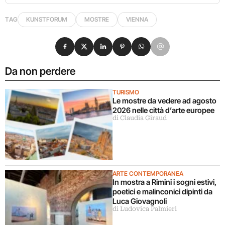
TAG
KUNSTFORUM
MOSTRE
VIENNA
Condividi su Facebook
Condividi su X
Condividi su LinkedIn
Condividi su Pinterest
Condividi su WhatsApp
Condividi su Email
Da non perdere
TURISMO
Le mostre da vedere ad agosto
2026 nelle città d’arte europee
di Claudia Giraud
ARTE CONTEMPORANEA
In mostra a Rimini i sogni estivi,
poetici e malinconici dipinti da
Luca Giovagnoli
di Ludovica Palmieri