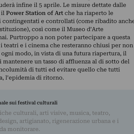
derà infine il 5 aprile. Le misure dettate dalle
 il
Power Station of Art
che ha riaperto le
 contingentati e controllati (come ribadito anch
istituzione), così come il Museo d’Arte
i. Purtroppo a non poter partecipare a questa
i teatri e i cinema che resteranno chiusi per non
gni modo, in vista di una futura riapertura, il
i mantenere un tasso di affluenza al di sotto del
incolumità di tutti ed evitare quello che tutti
, l’epidemia di ritorno.
nale sui festival culturali
iche culturali, arti visive, musica, teatro,
design, artigianato, rigenerazione urbana e i
 da monitorare.