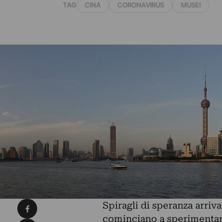
TAG
CINA
CORONAVIRUS
MUSEI
Condividi su Facebook
Spiragli di speranza arriv
cominciano a sperimentare 