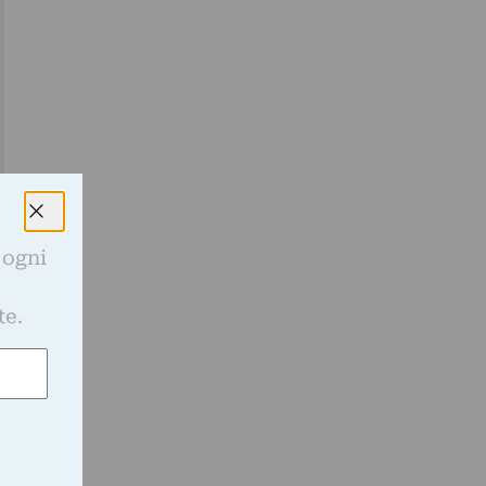
 ogni
e
te.