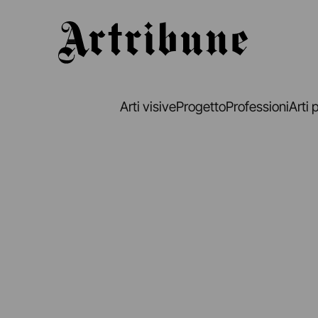
Artribune
Arti visive
Progetto
Professioni
Arti 