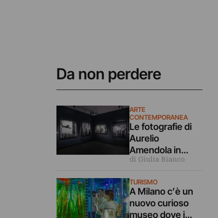
Da non perdere
ARTE
CONTEMPORANEA
Le fotografie di
Aurelio
Amendola in
di Giulia Bianco
dialogo coi
capolavori
TURISMO
dell’arte in
A Milano c’è un
mostra a Milano
nuovo curioso
museo dove i