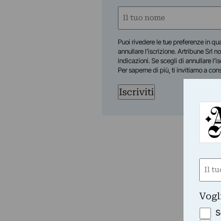
Nome
(Required)
First
Puoi rivedere le tue preferenze in qua
annullare l’iscrizione. Artribune Srl no
indicazioni. Se scegli di annullare l’i
Per saperne di più, ti invitiamo a con
Iscriviti
Nom
(Requ
First
Vogl
S