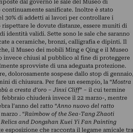
mposte dal governo le sale del Museo di
continuamente sanificate. Inoltre è stato
 30% di addetti ai lavori per controllare i
o rispettare le dovute distanze, essere muniti di
 identità validi. Sette sono le sale che saranno
te a ceramiche, bronzi, calligrafia e dipinti. Il
che, il Museo dei mobili Ming e Qing e il Museo
o invece chiusi al pubblico al fine di proteggere
almente sprovviste di una adeguata protezione.
e, dolorosamente sospese dallo stop di gennaio
mini di chiusura.
Per fare un esempio, la “
Mostra
bù a cresta d’oro – Jinxi Cliff
” – il cui termine
23 febbraio chiuderà invece il 22 marzo-, mentre
bra l’anno del ratto “
Anno nuovo del ratto
 marzo . “
Raimbow of the Sea-Tang Zhaoti
 Relics and Dongshan Kuei Yi Fan Painting
te esposizione che racconta il legame amicale tr