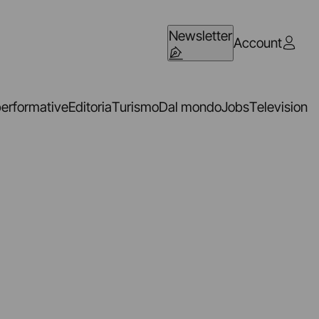
Newsletter
Account
performative
Editoria
Turismo
Dal mondo
Jobs
Television