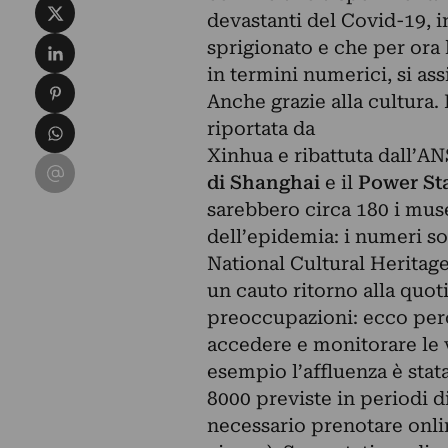
Condividi su X
devastanti del Covid-19, in
Condividi su LinkedIn
sprigionato e che per ora 
in termini numerici, si ass
Condividi su Pinterest
Anche grazie alla cultura.
Condividi su WhatsApp
riportata da
Xinhua e ribattuta dall’ANSA
Condividi su Email
di Shanghai
e il
Power Sta
sarebbero circa 180 i mus
dell’epidemia: i numeri s
National Cultural Heritage
un cauto ritorno alla quo
preoccupazioni: ecco perc
accedere e monitorare le vi
esempio l’affluenza è stat
8000 previste in periodi d
necessario prenotare onli