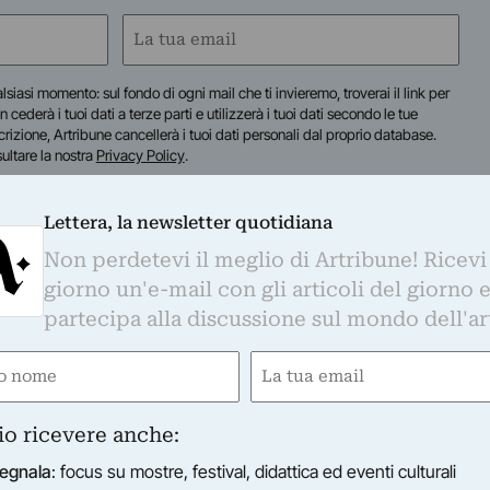
Email
(Required)
lsiasi momento: sul fondo di ogni mail che ti invieremo, troverai il link per
n cederà i tuoi dati a terze parti e utilizzerà i tuoi dati secondo le tue
scrizione, Artribune cancellerà i tuoi dati personali dal proprio database.
sultare la nostra
Privacy Policy
.
Lettera, la newsletter quotidiana
Non perdetevi il meglio di Artribune! Ricevi
giorno un'e-mail con gli articoli del giorno 
partecipa alla discussione sul mondo dell'ar
e
Email
ired)
(Required)
io ricevere anche:
egnala
: focus su mostre, festival, didattica ed eventi culturali