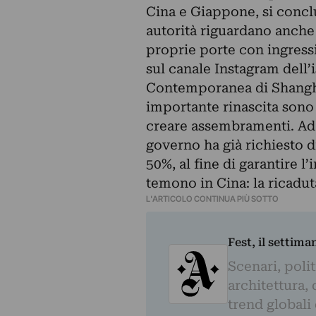
Cina e Giappone, si conclu
autorità riguardano anche
proprie porte con ingressi
sul canale Instagram dell’
Contemporanea di Shangha
importante rinascita sono 
creare assembramenti. Ad o
governo ha già richiesto d
50%, al fine di garantire l’
temono in Cina: la ricaduta
L'ARTICOLO CONTINUA PIÙ SOTTO
Fest, il settima
Scenari, polit
architettura, 
trend globali