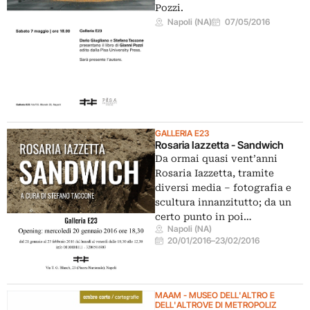
Pozzi.
Napoli (NA)
07/05/2016
GALLERIA E23
Rosaria Iazzetta - Sandwich
Da ormai quasi vent’anni
Rosaria Iazzetta, tramite
diversi media – fotografia e
scultura innanzitutto; da un
certo punto in poi…
Napoli (NA)
20/01/2016
–
23/02/2016
MAAM - MUSEO DELL'ALTRO E
DELL'ALTROVE DI METROPOLIZ