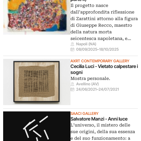
Il progetto nasce
dall’approfondita riflessione
di Zarattini attorno alla figura
di Giuseppe Recco, maestro
della natura morta
seicentesca napoletana, e…
Napoli (NA)
08/09/2025
–
18/10/2025
AXRT CONTEMPORARY GALLERY
Cecilia Luci - Vietato calpestare i
sogni
Mostra personale.
Avellino (AV)
24/06/2021
–
24/07/2021
SAACI GALLERY
Salvatore Manzi - Anni luce
L’universo, il mistero delle
sue origini, della sua essenza
e del suo funzionamento: a