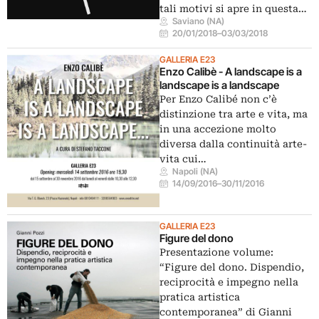
tali motivi si apre in questa…
Saviano (NA)
20/01/2018
–
03/03/2018
GALLERIA E23
Enzo Calibè - A landscape is a
landscape is a landscape
Per Enzo Calibé non c’è
distinzione tra arte e vita, ma
in una accezione molto
diversa dalla continuità arte-
vita cui…
Napoli (NA)
14/09/2016
–
30/11/2016
GALLERIA E23
Figure del dono
Presentazione volume:
“Figure del dono. Dispendio,
reciprocità e impegno nella
pratica artistica
contemporanea” di Gianni