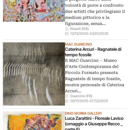
volontà di porre a confronto
due artisti che privilegiano il
medium pittorico e la
figurazione, senza…
Napoli (NA)
13/12/2025
–
23/01/2026
MAC GUARCINO
Caterina Arcuri - Ragnatele di
tempo fossile
Il MAC Guarcino – Museo
d’Arte Contemporanea del
Piccolo Formato presenta
Ragnatele di tempo fossile,
mostra personale di Caterina
Arcuri…
Guarcino (FR)
26/11/2025
–
27/12/2025
DINO MORRA GALLERY
Luca Zarattini - Floreale Lavico
(omaggio a Giuseppe Recco _
parte II)