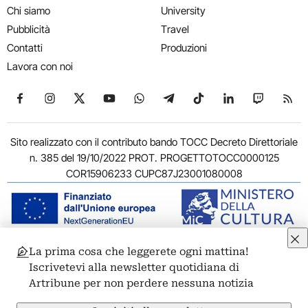
Chi siamo
University
Pubblicità
Travel
Contatti
Produzioni
Lavora con noi
Seguici su Facebook
Seguici su Instagram
Seguici su X
Seguici su YouTube
Seguici su WhatsApp
Seguici su Telegram
Seguici su TikTok
Seguici su Link
Seguici su
Segui
Sito realizzato con il contributo bando TOCC Decreto Direttoriale
n. 385 del 19/10/2022 PROT. PROGETTOTOCC0000125
COR15906233 CUPC87J23001080008
La prima cosa che leggerete ogni mattina!
© 2011-2026 ARTRIBUNE srl – Corso Vittorio Emanuele II, 287 –
Iscrivetevi alla newsletter quotidiana di
00186 Roma - P.I. 11381581005
Artribune per non perdere nessuna notizia
Privacy: Responsabile della protezione dei dati personali
ARTRIBUNE srl – Corso Vittorio Emanuele II, 287 – 00186 Roma