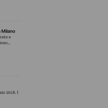
a Milano
rate e
rioso…
io 2018. I