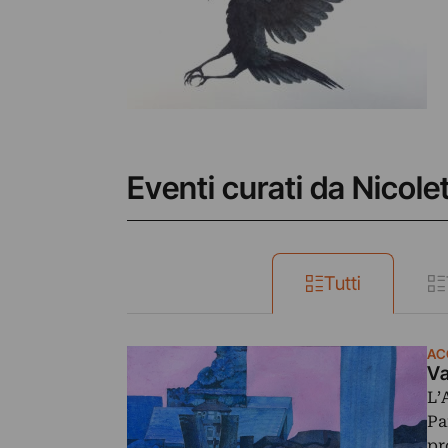
Eventi curati da Nicole
Tutti
AC
Va
L’
Pa
pr