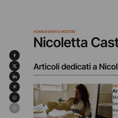
HOME
›
EVENTI E MOSTRE
Nicoletta Cas
Condividi su Facebook
Condividi su X
Articoli dedicati a Nico
Condividi su LinkedIn
Condividi su Pinterest
DI
Ar
Condividi su WhatsApp
Me
be
Condividi su Email
nu
di 