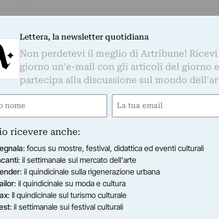
BARDIA
Naturale
Lettera, la newsletter quotidiana
Antropico Naturale” apre in occasione del Salone del Mob
Non perdetevi il meglio di Artribune! Ricevi
 tocca una tematica quanto mai attuale:…
giorno un'e-mail con gli articoli del giorno 
11/04/2013
–
10/05/2013
partecipa alla discussione sul mondo dell'ar
e
Email
e
gatorio)
(Obbligatorio)
lteplici relazioni tra arte contemporanea e spazio la nuo
sale di Banca Akros,…
io ricevere anche:
2011
–
25/06/2011
egnala
: focus su mostre, festival, didattica ed eventi culturali
ncanti
: il settimanale sul mercato dell'arte
ender
: il quindicinale sulla rigenerazione urbana
ailor
: il quindicinale su moda e cultura
ax
: Il quindicinale sul turismo culturale
est
: il settimanale sui festival culturali