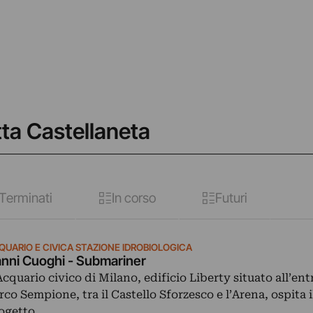
tta Castellaneta
Terminati
In corso
Futuri
QUARIO E CIVICA STAZIONE IDROBIOLOGICA
nni Cuoghi - Submariner
Acquario civico di Milano, edificio Liberty situato all’ent
rco Sempione, tra il Castello Sforzesco e l’Arena, ospita i
ogetto…