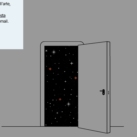
l'arte,
sta
email.