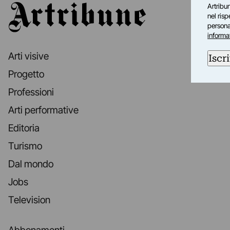
Artribun
Artribune
nel ris
personal
informa
Arti visive
Iscri
Progetto
Professioni
Arti performative
Editoria
Turismo
Dal mondo
Jobs
Television