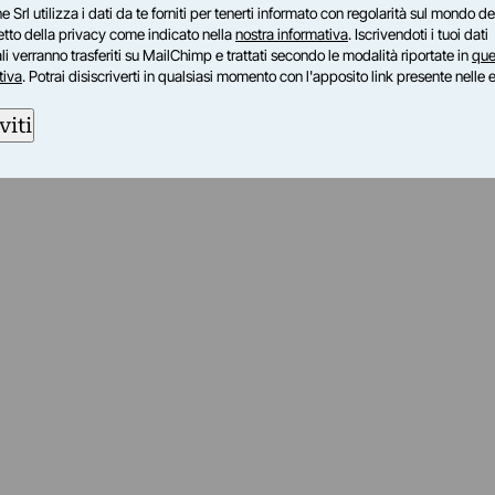
e Srl utilizza i dati da te forniti per tenerti informato con regolarità sul mondo del
petto della privacy come indicato nella
nostra informativa
. Iscrivendoti i tuoi dati
i verranno trasferiti su MailChimp e trattati secondo le modalità riportate in
que
tiva
. Potrai disiscriverti in qualsiasi momento con l'apposito link presente nelle 
viti