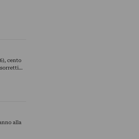
6), cento
 sorretti…
hanno alla