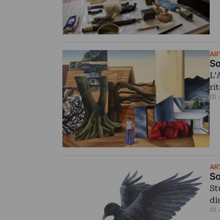
AR
So
L’
ri
di
AR
So
St
di
di