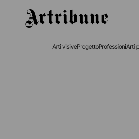
Artribune
Arti visive
Progetto
Professioni
Arti 