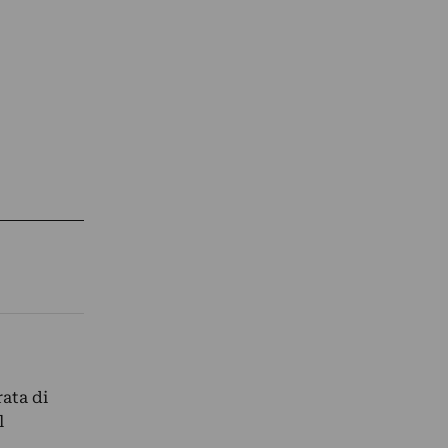
rata di
l