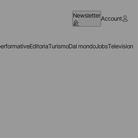
Newsletter
Account
performative
Editoria
Turismo
Dal mondo
Jobs
Television