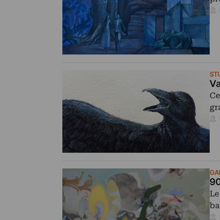
ST
Va
Ce
gr
GA
90
Le
ba