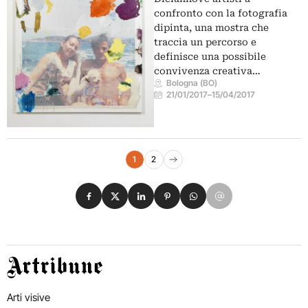
confronto con la fotografia
dipinta, una mostra che
traccia un percorso e
definisce una possibile
convivenza creativa…
Bologna (BO)
21/01/2017
–
15/04/2017
Navigazione eventi
1
2
Pagina successiva
Condividi su Facebook
Condividi su X
Condividi su LinkedIn
Condividi su Pinterest
Condividi su WhatsApp
Condividi su Email
Artribune
Arti visive