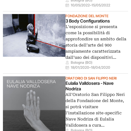
Bologna (BO)
10/05/2022
–
15/05/2022
FONDAZIONE DEL MONTE
3 Body Configurations
L’esposizione si presenta
come la possibilità di
approfondire un ambito della
storia dell’arte del 900
ampiamente caratterizzata
dall’uso dei dispositivi…
Bologna (BO)
18/01/2020
–
18/04/2020
ORATORIO DI SAN FILIPPO NERI
Eulalia Valldosera - Nave
Nodriza
All’Oratorio San Filippo Neri
della Fondazione del Monte,
si potrà visitare
l’installazione site-specific
Nave Nodriza di Eulalia
Valldosera a cura…
Bologna (BO)