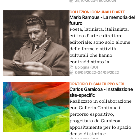
25/10/2023
–
11/02/2024
COLLEZIONI COMUNALI D'ARTE
Mario Ramous - La memoria del
futuro
Poeta, latinista, italianista,
critico d’arte e direttore
editoriale: sono solo alcune
delle forme e attività
culturali che hanno
contraddistinto la…
Bologna (BO)
06/05/2022
–
04/09/2022
ORATORIO DI SAN FILIPPO NERI
Carlos Garaicoa - Installazione
site-specific
Realizzato in collaborazione
con Galleria Continua il
percorso espositivo,
progettato da Garaicoa
appositamente per lo spazio
denso di storia e…