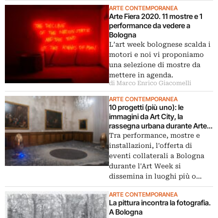
ARTE CONTEMPORANEA
Arte Fiera 2020. 11 mostre e 1
performance da vedere a
Bologna
L’art week bolognese scalda i
motori e noi vi proponiamo
una selezione di mostre da
mettere in agenda.
di Marco Enrico Giacomelli
ARTE CONTEMPORANEA
10 progetti (più uno): le
immagini da Art City, la
rassegna urbana durante Arte
Fiera
Tra performance, mostre e
installazioni, l'offerta di
eventi collaterali a Bologna
durante l'Art Week si
dissemina in luoghi più o…
ARTE CONTEMPORANEA
La pittura incontra la fotografia.
A Bologna