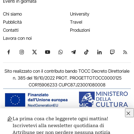
Eventi in giornata
Chi siamo
University
Pubblicità
Travel
Contatti
Produzioni
Lavora con noi
Seguici su Facebook
Seguici su Instagram
Seguici su X
Seguici su YouTube
Seguici su WhatsApp
Seguici su Telegram
Seguici su TikTok
Seguici su Link
Seguici su
Segui
Sito realizzato con il contributo bando TOCC Decreto Direttoriale
n. 385 del 19/10/2022 PROT. PROGETTOTOCC0000125
COR15906233 CUPC87J23001080008
La prima cosa che leggerete ogni mattina!
© 2011-2026 ARTRIBUNE srl – Corso Vittorio Emanuele II, 287 –
Iscrivetevi alla newsletter quotidiana di
00186 Roma - P.I. 11381581005
Artribune per non perdere nessuna notizia