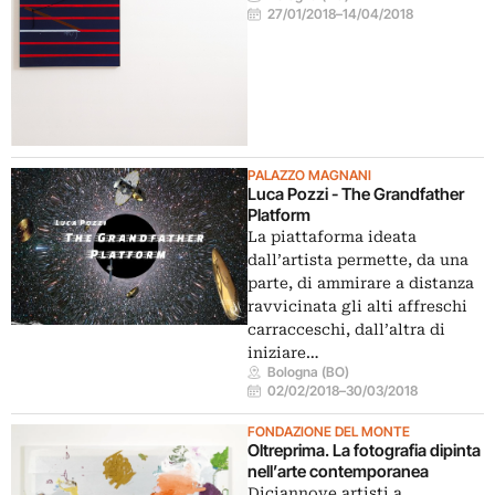
27/01/2018
–
14/04/2018
PALAZZO MAGNANI
Luca Pozzi - The Grandfather
Platform
La piattaforma ideata
dall’artista permette, da una
parte, di ammirare a distanza
ravvicinata gli alti affreschi
carracceschi, dall’altra di
iniziare…
Bologna (BO)
02/02/2018
–
30/03/2018
FONDAZIONE DEL MONTE
Oltreprima. La fotografia dipinta
nell’arte contemporanea
Diciannove artisti a