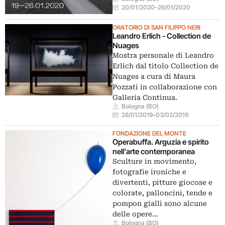
20/01/2020
–
26/01/2020
ORATORIO DI SAN FILIPPO NERI
Leandro Erlich - Collection de
Nuages
Mostra personale di Leandro
Erlich dal titolo Collection de
Nuages a cura di Maura
Pozzati in collaborazione con
Galleria Continua.
Bologna (BO)
28/01/2019
–
03/02/2019
FONDAZIONE DEL MONTE
Operabuffa. Arguzia e spirito
nell'arte contemporanea
Sculture in movimento,
fotografie ironiche e
divertenti, pitture giocose e
colorate, palloncini, tende e
pompon gialli sono alcune
delle opere…
Bologna (BO)