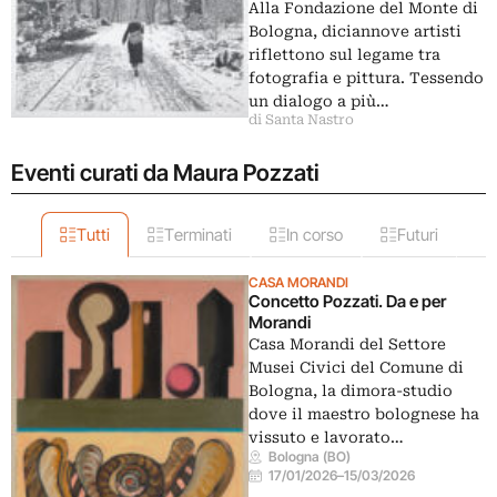
Alla Fondazione del Monte di
Bologna, diciannove artisti
riflettono sul legame tra
fotografia e pittura. Tessendo
un dialogo a più…
di Santa Nastro
Eventi curati da Maura Pozzati
Tutti
Terminati
In corso
Futuri
CASA MORANDI
Concetto Pozzati. Da e per
Morandi
Casa Morandi del Settore
Musei Civici del Comune di
Bologna, la dimora-studio
dove il maestro bolognese ha
vissuto e lavorato…
Bologna (BO)
17/01/2026
–
15/03/2026