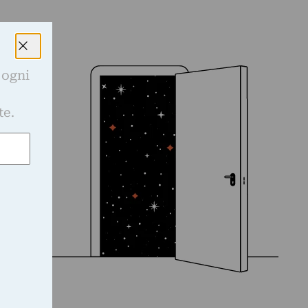
 ogni
e
te.