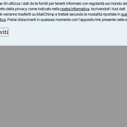
e Srl utilizza i dati da te forniti per tenerti informato con regolarità sul mondo del
petto della privacy come indicato nella
nostra informativa
. Iscrivendoti i tuoi dati
i verranno trasferiti su MailChimp e trattati secondo le modalità riportate in
que
tiva
. Potrai disiscriverti in qualsiasi momento con l'apposito link presente nelle 
viti