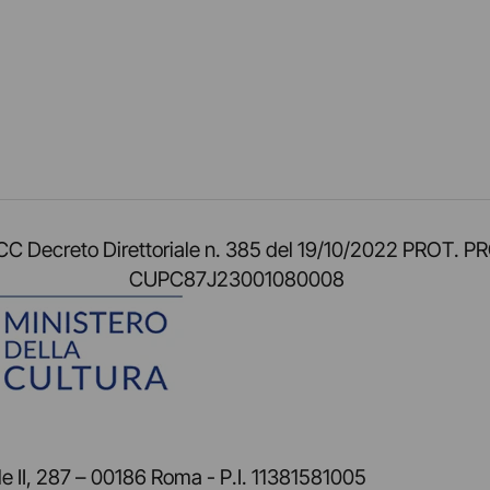
am
ok
inkedIn
su Twitch
ci su Rss
o TOCC Decreto Direttoriale n. 385 del 19/10/2022 
CUPC87J23001080008
 II, 287 – 00186 Roma - P.I. 11381581005