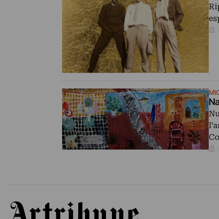
Ri
es
MI
Na
Nu
l’
Co
Artribune