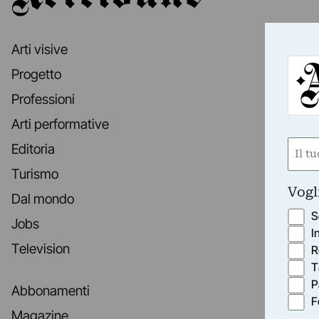
Arti visive
Progetto
Professioni
Arti performative
Nom
Editoria
(Requ
Turismo
First
Vogl
Dal mondo
S
Jobs
I
Television
R
T
P
Abbonamenti
F
Magazine