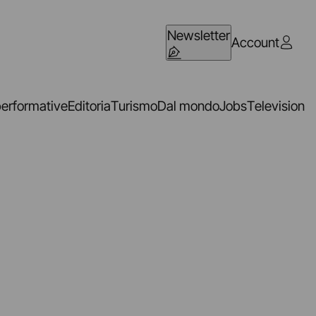
Newsletter
Account
performative
Editoria
Turismo
Dal mondo
Jobs
Television