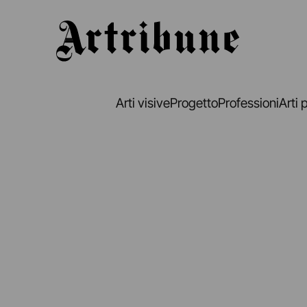
Artribune
Arti visive
Progetto
Professioni
Arti 