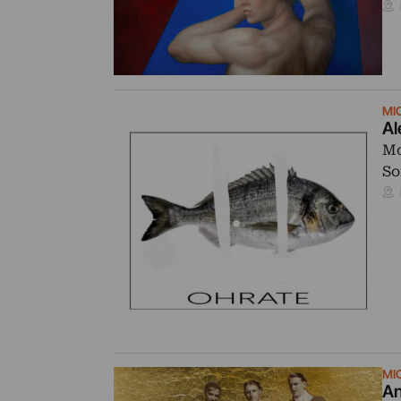
MI
Al
Mo
So
MI
An