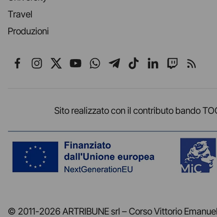
Travel
Produzioni
Seguici su Facebook
Seguici su Instagram
Seguici su X
Seguici su YouTube
Seguici su WhatsApp
Seguici su Telegr
Seguici su TikT
Seguici su L
Seguici 
Segui
Sito realizzato con il contributo band
© 2011-2026 ARTRIBUNE srl – Corso Vittorio Emanuele