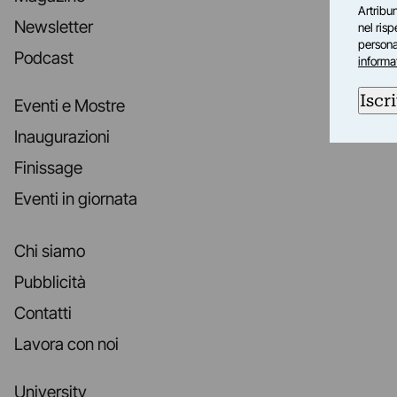
Artribun
Newsletter
nel ris
personal
Podcast
informa
Iscri
Eventi e Mostre
Inaugurazioni
Finissage
Eventi in giornata
Chi siamo
Pubblicità
Contatti
Lavora con noi
University