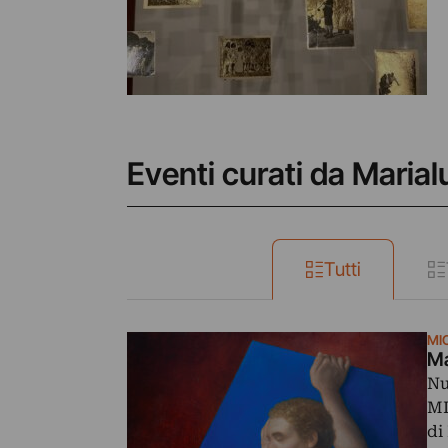
Eventi curati da Marial
Tutti
MI
Ma
Nu
MI
di