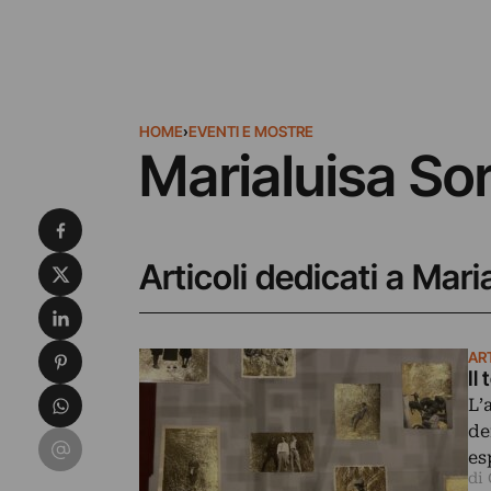
HOME
›
EVENTI E MOSTRE
Marialuisa So
Condividi su Facebook
Condividi su X
Articoli dedicati a Mari
Condividi su LinkedIn
Condividi su Pinterest
AR
Il
Condividi su WhatsApp
L’
de
Condividi su Email
es
di