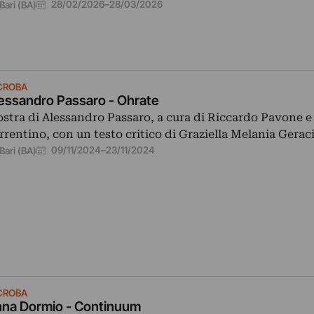
28/02/2026
–
28/03/2026
Bari (BA)
CROBA
essandro Passaro - Ohrate
stra di Alessandro Passaro, a cura di Riccardo Pavone e
rrentino, con un testo critico di Graziella Melania Geraci
09/11/2024
–
23/11/2024
Bari (BA)
CROBA
na Dormio - Continuum