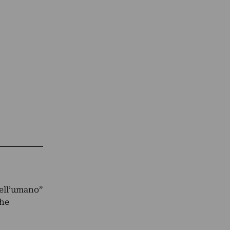
dell’umano”
che