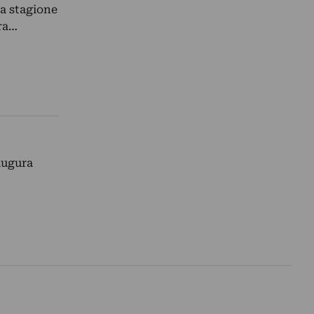
a stagione
ra…
augura