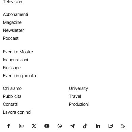
Television
Abbonamenti
Magazine
Newsletter
Podcast
Eventi e Mostre
Inaugurazioni
Finissage
Eventi in giornata
Chi siamo
University
Pubblicità
Travel
Contatti
Produzioni
Lavora con noi
Seguici su Facebook
Seguici su Instagram
Seguici su X
Seguici su YouTube
Seguici su WhatsApp
Seguici su Telegram
Seguici su TikTok
Seguici su Link
Seguici su
Segui