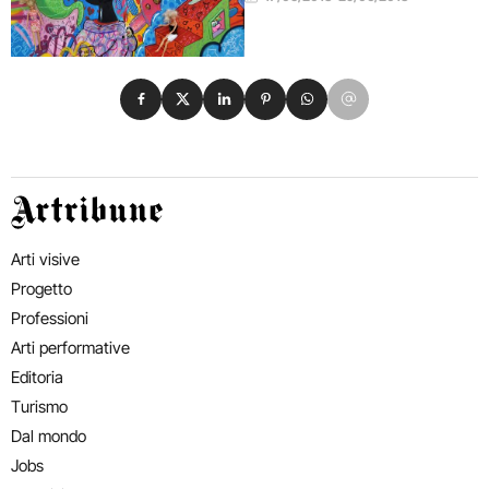
Condividi su Facebook
Condividi su X
Condividi su LinkedIn
Condividi su Pinterest
Condividi su WhatsApp
Condividi su Email
Artribune
Arti visive
Progetto
Professioni
Arti performative
Editoria
Turismo
Dal mondo
Jobs