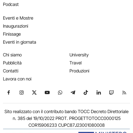
Podcast
Eventi e Mostre
Inaugurazioni
Finissage
Eventi in giornata
Chi siamo
University
Pubblicità
Travel
Contatti
Produzioni
Lavora con noi
Seguici su Facebook
Seguici su Instagram
Seguici su X
Seguici su YouTube
Seguici su WhatsApp
Seguici su Telegram
Seguici su TikTok
Seguici su Link
Seguici su
Segui
Sito realizzato con il contributo bando TOCC Decreto Direttoriale
n. 385 del 19/10/2022 PROT. PROGETTOTOCC0000125
COR15906233 CUPC87J23001080008