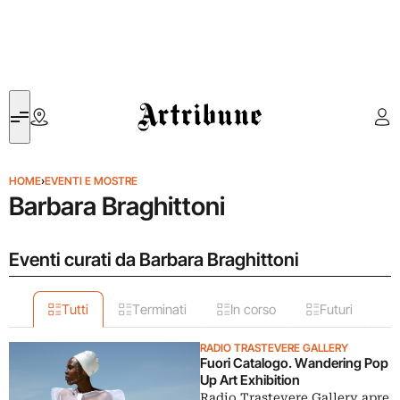
Artribune
HOME
›
EVENTI E MOSTRE
Barbara Braghittoni
Eventi curati da Barbara Braghittoni
Tutti
Terminati
In corso
Futuri
RADIO TRASTEVERE GALLERY
Fuori Catalogo. Wandering Pop
Up Art Exhibition
Radio Trastevere Gallery apre