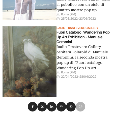
al pubblico con un ciclo di
quattro mostre pop up.
Roma (RM)
25/03/2022
–
23/06/2022
RADIO TRASTEVERE GALLERY
Fuori Catalogo. Wandering Pop
Up Art Exhibition - Manuele
Geromini
Radio Trastevere Gallery
ospiterà Polaroid di Manuele
Geromini, la seconda mostra
pop up di “Fuori catalogo.
Wandering Pop Up Art…
Roma (RM)
22/04/2022
–
28/04/2022
Condividi su Facebook
Condividi su X
Condividi su LinkedIn
Condividi su Pinterest
Condividi su WhatsApp
Condividi su Email