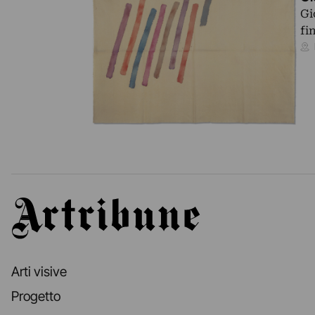
Gi
fi
Artribune
Arti visive
Progetto