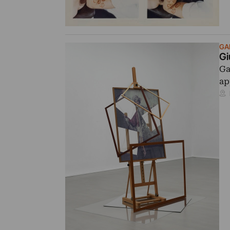
GA
Gi
Ga
ap