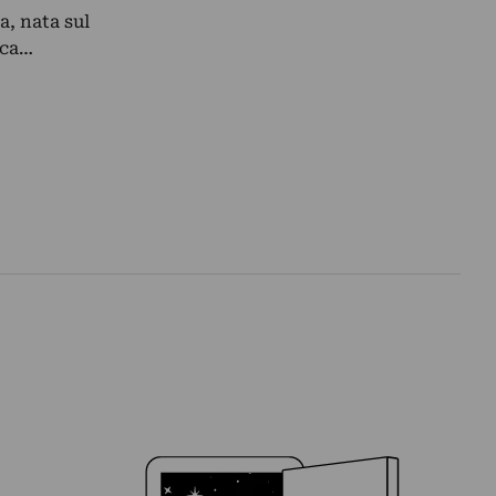
a, nata sul
ica…