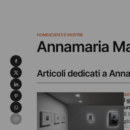
HOME
›
EVENTI E MOSTRE
Annamaria M
Condividi su Facebook
Condividi su X
Articoli dedicati a An
Condividi su LinkedIn
Condividi su Pinterest
AR
I 
Condividi su WhatsApp
un
È 
Condividi su Email
gi
di