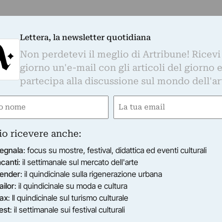
Lettera, la newsletter quotidiana
LLERIA FUMAGALLI
nnis Kounellis / Theodoros Terzopoulos
Non perdetevi il meglio di Artribune! Ricevi
 Galleria Fumagalli presenta il video della performance t
giorno un'e-mail con gli articoli del giorno 
nutasi il 28 dicembre 2016 al Piccolo Teatro d’Europa (Mi
partecipa alla discussione sul mondo dell'ar
annis…
12/10/2016
–
20/12/2016
Milano (MI)
e
Email
ired)
(Required)
io ricevere anche:
egnala
: focus su mostre, festival, didattica ed eventi culturali
RDI GALLERY MILANO
nneth Noland - Opere 1958 - 1980
ncanti
: il settimanale sul mercato dell'arte
a mostra dedicata a uno dei maggiori esponenti dell’ast
ender
: il quindicinale sulla rigenerazione urbana
ericano del secondo dopoguerra e in particolar modo de
ailor
: il quindicinale su moda e cultura
eld…
ax
: Il quindicinale sul turismo culturale
20/01/2015
–
11/04/2015
Milano (MI)
est
: il settimanale sui festival culturali