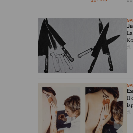
GA
Ja
La
Ko
GA
Es
Il
is