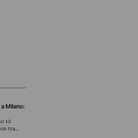
 a Milano:
no 12
nion tra…