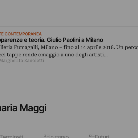
TE CONTEMPORANEA
parenze e teoria. Giulio Paolini a Milano
lleria Fumagalli, Milano ‒ fino al 14 aprile 2018. Un perc
eci tappe rende omaggio a uno degli artisti…
 Margherita Zanoletti
maria Maggi
Terminati
In corso
Futuri