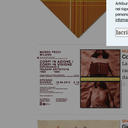
Artribun
nel ris
personal
informa
Iscri
MU
Co
La
ra
da
SP
Gi