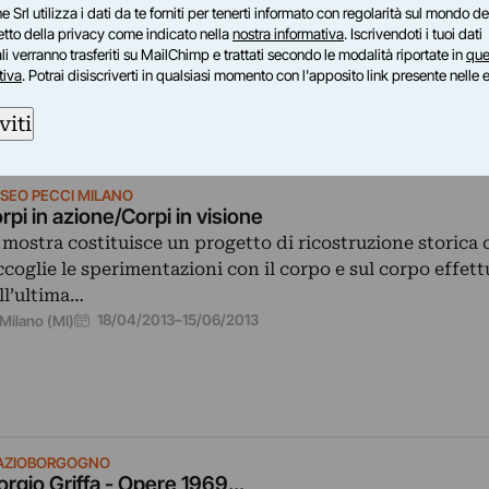
e Srl utilizza i dati da te forniti per tenerti informato con regolarità sul mondo del
petto della privacy come indicato nella
nostra informativa
. Iscrivendoti i tuoi dati
i verranno trasferiti su MailChimp e trattati secondo le modalità riportate in
que
tiva
. Potrai disiscriverti in qualsiasi momento con l'apposito link presente nelle 
viti
SEO PECCI MILANO
rpi in azione/Corpi in visione
 mostra costituisce un progetto di ricostruzione storica 
ccoglie le sperimentazioni con il corpo e sul corpo effett
ll’ultima…
18/04/2013
–
15/06/2013
Milano (MI)
AZIOBORGOGNO
orgio Griffa - Opere 1969…