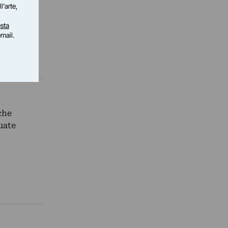
l'arte,
sta
email.
che
uate