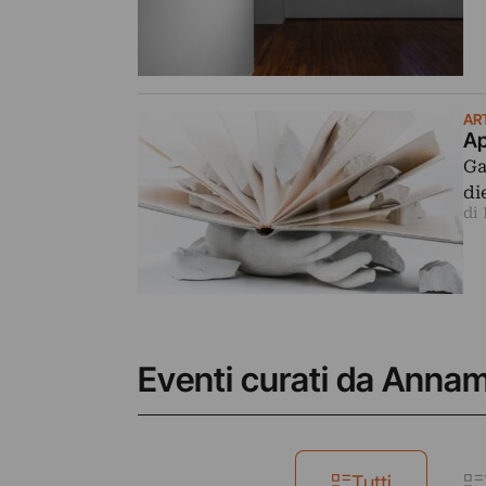
AR
Ap
Ga
di
di
Eventi curati da Anna
Tutti