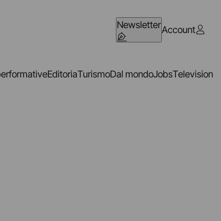
Newsletter
Account
performative
Editoria
Turismo
Dal mondo
Jobs
Television