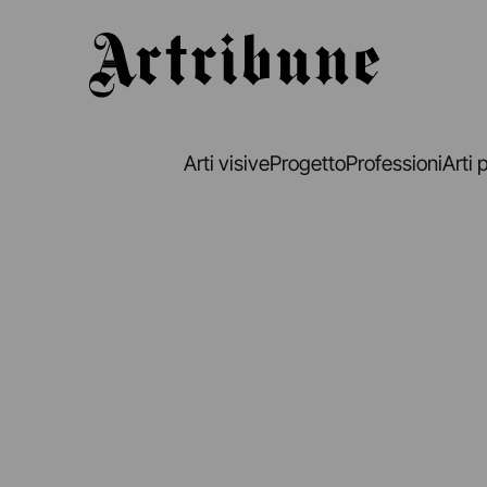
Artribune
Arti visive
Progetto
Professioni
Arti 