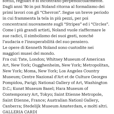
sottili, regolari e si incontrano perpendicolarmente.
Dagli anni ’80 in poi Noland ritorna al formalismo dei
primi lavori con gli “Chevron”. Segue un breve periodo
in cui frammenta la tela in più pezzi, per poi
concentrarsi nuovamente sugli “Stripes” ed i “Circles”.
Come i più grandi artisti, Noland vuole riaffermare le
sue radici, il simbolismo dei suoi gesti, nonché
l’audacia e l’insuperabilità del suo pensiero.
Le opere di Kenneth Noland sono custodite nei
maggiori musei del mondo.
Fra cui: Tate, London; Whitney Museum of American
Art, New York; Gugghenheim, New York; Metropolitan,
New York; Moma, New York; Los Angeles Country
Museum; Centre Nazional d’Art et de Culture Georges
Pompidou, Parigi; National Gallery of Art, Washington
D.C.; Kunst Museum Basel; Hara Museum of
Contemporary Art, Tokyo; Saint Etienne Metropole,
Saint Etienne, France; Australian Nationl Gallery,
Canberra; Stedelijk Museum Amsterdam, e molti altri.
GALLERIA CARDI