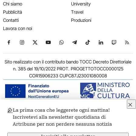
Chi siamo
University
Pubblicità
Travel
Contatti
Produzioni
Lavora con noi
Seguici su Facebook
Seguici su Instagram
Seguici su X
Seguici su YouTube
Seguici su WhatsApp
Seguici su Telegram
Seguici su TikTok
Seguici su Link
Seguici su
Segui
Sito realizzato con il contributo bando TOCC Decreto Direttoriale
n. 385 del 19/10/2022 PROT. PROGETTOTOCC0000125
COR15906233 CUPC87J23001080008
La prima cosa che leggerete ogni mattina!
© 2011-2026 ARTRIBUNE srl – Corso Vittorio Emanuele II, 287 –
Iscrivetevi alla newsletter quotidiana di
00186 Roma - P.I. 11381581005
Artribune per non perdere nessuna notizia
Privacy: Responsabile della protezione dei dati personali
ARTRIBUNE srl – Corso Vittorio Emanuele II, 287 – 00186 Roma