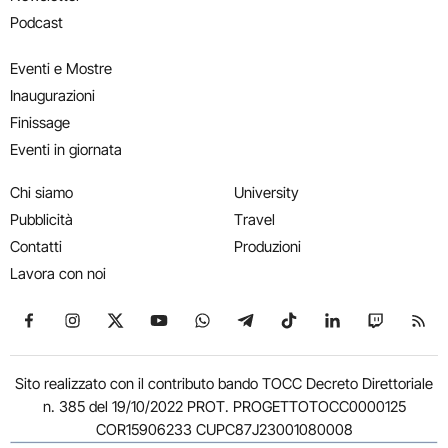
Podcast
Eventi e Mostre
Inaugurazioni
Finissage
Eventi in giornata
Chi siamo
University
Pubblicità
Travel
Contatti
Produzioni
Lavora con noi
Seguici su Facebook
Seguici su Instagram
Seguici su X
Seguici su YouTube
Seguici su WhatsApp
Seguici su Telegram
Seguici su TikTok
Seguici su Link
Seguici su
Segui
Sito realizzato con il contributo bando TOCC Decreto Direttoriale
n. 385 del 19/10/2022 PROT. PROGETTOTOCC0000125
COR15906233 CUPC87J23001080008