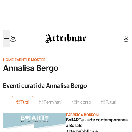
Artribune
HOME
›
EVENTI E MOSTRE
Annalisa Bergo
Eventi curati da Annalisa Bergo
Tutti
Terminati
In corso
Futuri
FABBRICA BORRONI
BollARTe - arte contemporanea
a Bollate
Arte pubblica e