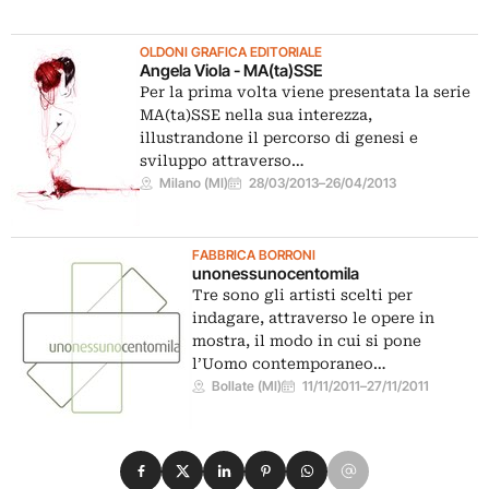
OLDONI GRAFICA EDITORIALE
Angela Viola - MA(ta)SSE
Per la prima volta viene presentata la serie
MA(ta)SSE nella sua interezza,
illustrandone il percorso di genesi e
sviluppo attraverso…
Milano (MI)
28/03/2013
–
26/04/2013
FABBRICA BORRONI
unonessunocentomila
Tre sono gli artisti scelti per
indagare, attraverso le opere in
mostra, il modo in cui si pone
l’Uomo contemporaneo…
Bollate (MI)
11/11/2011
–
27/11/2011
Condividi su Facebook
Condividi su X
Condividi su LinkedIn
Condividi su Pinterest
Condividi su WhatsApp
Condividi su Email