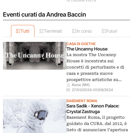
di Daniele Perra
Eventi curati da Andrea Baccin
Tutti
Terminati
In corso
Futuri
CASA DI GOETHE
The Uncanny House
La mostra The Uncanny
House è incentrata sui
concetti di perturbante e di
casa e presenta nuove
prospettive artistiche su…
Roma (RM)
27/03/2024
–
01/09/2024
BASEMENT ROMA
Sara Sadik - Xenon Palace:
Crystal Zastruga
Basement Roma, il progetto
guidato da CURA. dal 2012, è
lieto di annunciare l’apertura