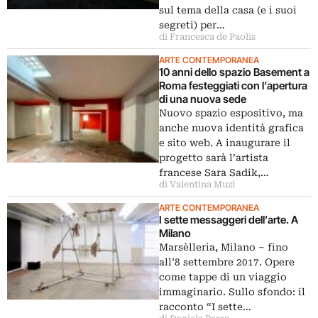
sul tema della casa (e i suoi
segreti) per…
di Francesca de Paolis
ARTE CONTEMPORANEA
10 anni dello spazio Basement a
Roma festeggiati con l’apertura
di una nuova sede
Nuovo spazio espositivo, ma
anche nuova identità grafica
e sito web. A inaugurare il
progetto sarà l’artista
francese Sara Sadik,…
di Valentina Muzi
ARTE CONTEMPORANEA
I sette messaggeri dell’arte. A
Milano
Marsèlleria, Milano – fino
all’8 settembre 2017. Opere
come tappe di un viaggio
immaginario. Sullo sfondo: il
racconto “I sette…