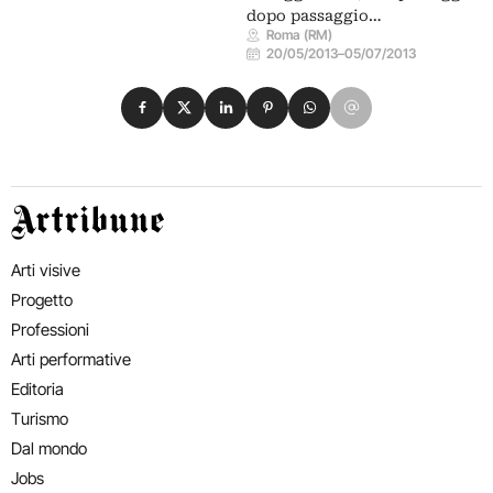
dopo passaggio…
Roma (RM)
20/05/2013
–
05/07/2013
Condividi su Facebook
Condividi su X
Condividi su LinkedIn
Condividi su Pinterest
Condividi su WhatsApp
Condividi su Email
Artribune
Arti visive
Progetto
Professioni
Arti performative
Editoria
Turismo
Dal mondo
Jobs