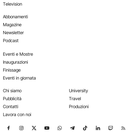
Television
Abbonamenti
Magazine
Newsletter
Podcast
Eventi e Mostre
Inaugurazioni
Finissage
Eventi in giornata
Chi siamo
University
Pubblicità
Travel
Contatti
Produzioni
Lavora con noi
Seguici su Facebook
Seguici su Instagram
Seguici su X
Seguici su YouTube
Seguici su WhatsApp
Seguici su Telegram
Seguici su TikTok
Seguici su Link
Seguici su
Segui