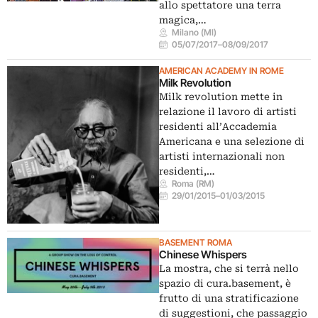
allo spettatore una terra
magica,…
Milano (MI)
05/07/2017
–
08/09/2017
AMERICAN ACADEMY IN ROME
Milk Revolution
Milk revolution mette in
relazione il lavoro di artisti
residenti all’Accademia
Americana e una selezione di
artisti internazionali non
residenti,…
Roma (RM)
29/01/2015
–
01/03/2015
BASEMENT ROMA
Chinese Whispers
La mostra, che si terrà nello
spazio di cura.basement, è
frutto di una stratificazione
di suggestioni, che passaggio