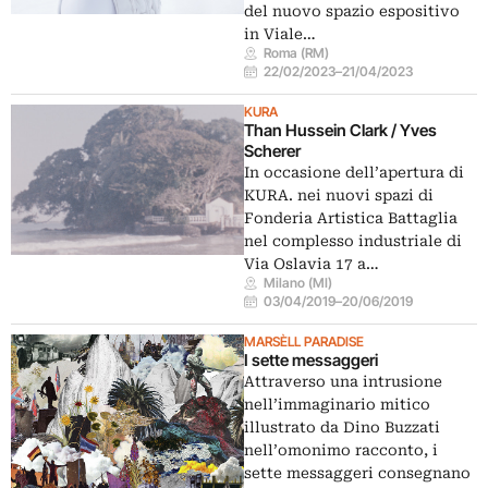
del nuovo spazio espositivo
in Viale…
Roma (RM)
22/02/2023
–
21/04/2023
KURA
Than Hussein Clark / Yves
Scherer
In occasione dell’apertura di
KURA. nei nuovi spazi di
Fonderia Artistica Battaglia
nel complesso industriale di
Via Oslavia 17 a…
Milano (MI)
03/04/2019
–
20/06/2019
MARSÈLL PARADISE
I sette messaggeri
Attraverso una intrusione
nell’immaginario mitico
illustrato da Dino Buzzati
nell’omonimo racconto, i
sette messaggeri consegnano