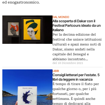
ed enogastronomico.
DAL MONDO
Alla scoperta di Dakar con il
Festival Partcours ideato da un
italiano
Per la decima edizione del
festival che unisce istituzioni
culturali e spazi meno noti di
Dakar, siamo andati nella
capitale del Senegal e
abbiamo incontrato…
del 18 Dicembre 2021
LIBRI
Consigli letterari per l’estate. 5
libri da leggere in vacanza
È tempo di tirare il fiato per
qualche giorno o, per i più
fortunati, per qualche
settimana. È quindi anche
tempo di dedicarsi alla