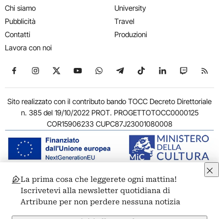
Chi siamo
University
Pubblicità
Travel
Contatti
Produzioni
Lavora con noi
Seguici su Facebook
Seguici su Instagram
Seguici su X
Seguici su YouTube
Seguici su WhatsApp
Seguici su Telegram
Seguici su TikTok
Seguici su Link
Seguici su
Segui
Sito realizzato con il contributo bando TOCC Decreto Direttoriale
n. 385 del 19/10/2022 PROT. PROGETTOTOCC0000125
COR15906233 CUPC87J23001080008
La prima cosa che leggerete ogni mattina!
© 2011-2026 ARTRIBUNE srl – Corso Vittorio Emanuele II, 287 –
Iscrivetevi alla newsletter quotidiana di
00186 Roma - P.I. 11381581005
Artribune per non perdere nessuna notizia
Privacy: Responsabile della protezione dei dati personali
ARTRIBUNE srl – Corso Vittorio Emanuele II, 287 – 00186 Roma