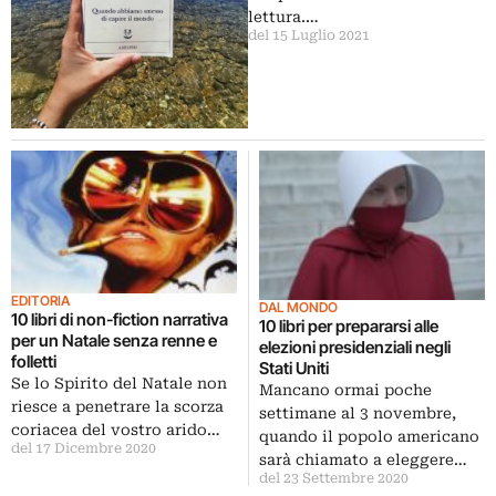
lettura.…
del 15 Luglio 2021
EDITORIA
DAL MONDO
10 libri di non-fiction narrativa
10 libri per prepararsi alle
per un Natale senza renne e
elezioni presidenziali negli
folletti
Stati Uniti
Se lo Spirito del Natale non
Mancano ormai poche
riesce a penetrare la scorza
settimane al 3 novembre,
coriacea del vostro arido…
quando il popolo americano
del 17 Dicembre 2020
sarà chiamato a eleggere…
del 23 Settembre 2020