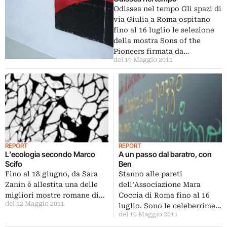
Odissea nel tempo Gli spazi di
via Giulia a Roma ospitano
fino al 16 luglio le selezione
della mostra Sons of the
Pioneers firmata da…
del 19 Maggio 2011
REPORT
REPORT
L’ecologia secondo Marco
A un passo dal baratro, con
Scifo
Ben
Fino al 18 giugno, da Sara
Stanno alle pareti
Zanin è allestita una delle
dell’Associazione Mara
migliori mostre romane di…
Coccia di Roma fino al 16
del 12 Maggio 2011
luglio. Sono le celeberrime…
del 10 Maggio 2011