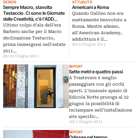
DESIGN
ATTUALITÀ
Sempre Macro, stavolta
Americani a Roma
Testaccio. Ci sono le Giornate
Quando Galileo non era
della Creatività, c’è l’ADD
esattamente benvoluto a
Festival, ecco la preview
Ultimo colpo d’ala dell’era
Roma. Mentre adesso,
fotografica
Barbero anche per il Macro
all’American Academy,
declinazione Testaccio,
addirittura è il…
prima immergersi nell’estate
del 6 Giugno 2011
2011…
del 22 Giugno 2011
REPORT
Sette metri e quattro passi
A Trastevere è meglio
passeggiare con gli occhi
aperti. L’inusuale spazio di
Edicola Notte proroga al 22
giugno la possibilità di
inciampare nell’installazione
site specific…
del 1 Giugno 2011
REPORT
Odissea nel tempo