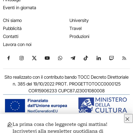
Eventi in giornata
Chi siamo
University
Pubblicità
Travel
Contatti
Produzioni
Lavora con noi
Seguici su Facebook
Seguici su Instagram
Seguici su X
Seguici su YouTube
Seguici su WhatsApp
Seguici su Telegram
Seguici su TikTok
Seguici su Link
Seguici su
Segui
Sito realizzato con il contributo bando TOCC Decreto Direttoriale
n. 385 del 19/10/2022 PROT. PROGETTOTOCC0000125
COR15906233 CUPC87J23001080008
La prima cosa che leggerete ogni mattina!
© 2011-2026 ARTRIBUNE srl – Corso Vittorio Emanuele II, 287 –
Iscrivetevi alla newsletter quotidiana di
00186 Roma - P.I. 11381581005