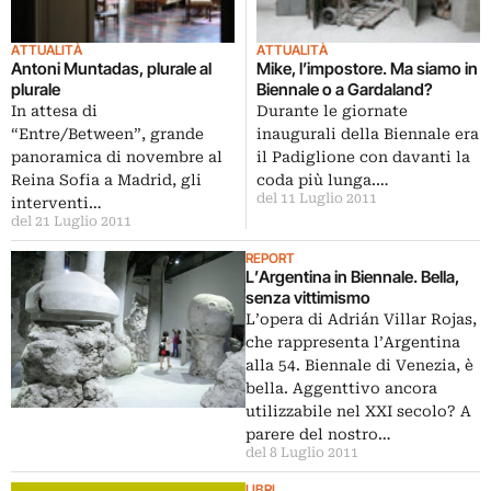
ATTUALITÀ
ATTUALITÀ
Antoni Muntadas, plurale al
Mike, l’impostore. Ma siamo in
plurale
Biennale o a Gardaland?
In attesa di
Durante le giornate
“Entre/Between”, grande
inaugurali della Biennale era
panoramica di novembre al
il Padiglione con davanti la
Reina Sofia a Madrid, gli
coda più lunga.…
del 11 Luglio 2011
interventi…
del 21 Luglio 2011
REPORT
L’Argentina in Biennale. Bella,
senza vittimismo
L’opera di Adrián Villar Rojas,
che rappresenta l’Argentina
alla 54. Biennale di Venezia, è
bella. Aggenttivo ancora
utilizzabile nel XXI secolo? A
parere del nostro…
del 8 Luglio 2011
LIBRI