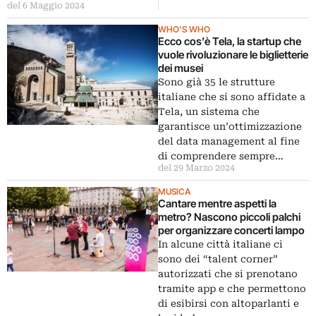
del 6 Maggio 2024
WHO'S WHO
Ecco cos’è Tela, la startup che
vuole rivoluzionare le biglietterie
dei musei
Sono già 35 le strutture
italiane che si sono affidate a
Tela, un sistema che
garantisce un’ottimizzazione
del data management al fine
di comprendere sempre…
del 29 Marzo 2024
MUSICA
Cantare mentre aspetti la
metro? Nascono piccoli palchi
per organizzare concerti lampo
In alcune città italiane ci
sono dei “talent corner”
autorizzati che si prenotano
tramite app e che permettono
di esibirsi con altoparlanti e