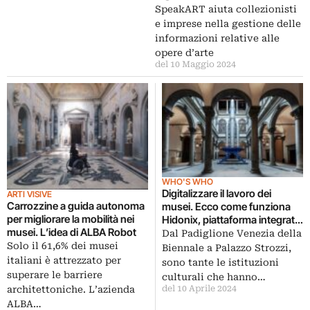
SpeakART aiuta collezionisti
e imprese nella gestione delle
informazioni relative alle
opere d’arte
del 10 Maggio 2024
WHO'S WHO
Digitalizzare il lavoro dei
ARTI VISIVE
Carrozzine a guida autonoma
musei. Ecco come funziona
per migliorare la mobilità nei
Hidonix, piattaforma integrata
musei. L’idea di ALBA Robot
di gestione
Dal Padiglione Venezia della
Solo il 61,6% dei musei
Biennale a Palazzo Strozzi,
italiani è attrezzato per
sono tante le istituzioni
superare le barriere
culturali che hanno…
architettoniche. L’azienda
del 10 Aprile 2024
ALBA…