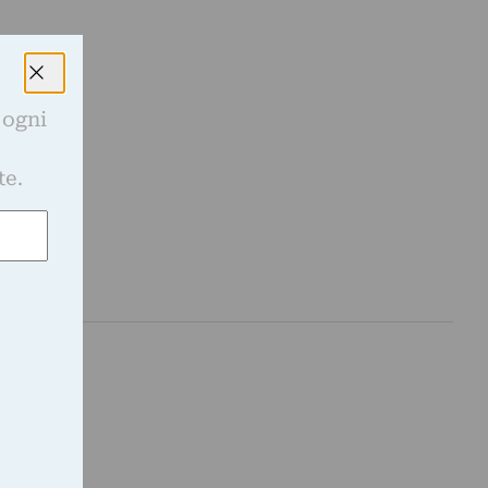
 ogni
e
te.