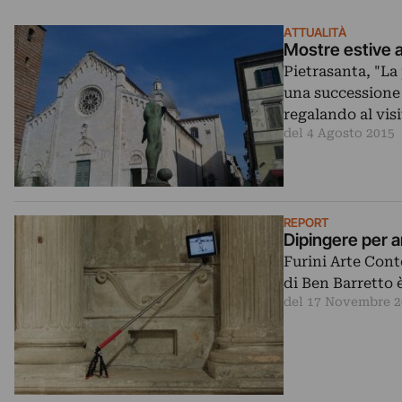
ATTUALITÀ
Mostre estive a
Pietrasanta, "La
una successione
regalando al vis
del 4 Agosto 2015
REPORT
Dipingere per a
Furini Arte Cont
di Ben Barretto è
del 17 Novembre 2