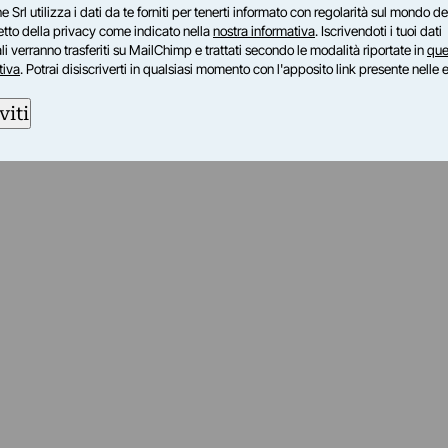
e Srl utilizza i dati da te forniti per tenerti informato con regolarità sul mondo del
petto della privacy come indicato nella
nostra informativa
. Iscrivendoti i tuoi dati
i verranno trasferiti su MailChimp e trattati secondo le modalità riportate in
que
tiva
. Potrai disiscriverti in qualsiasi momento con l'apposito link presente nelle 
viti