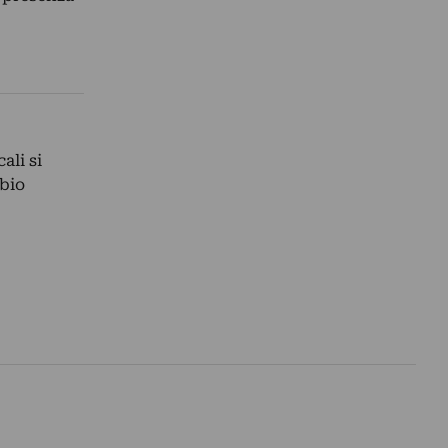
ali si
abio