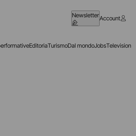
Newsletter
Account
performative
Editoria
Turismo
Dal mondo
Jobs
Television