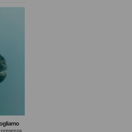
vogliamo
a presenza