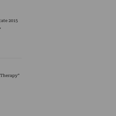
tate 2015
,
l Therapy”