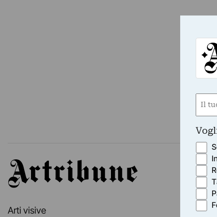
Nom
(Requ
First
Vogl
S
I
Artribune
R
T
P
F
Arti visive