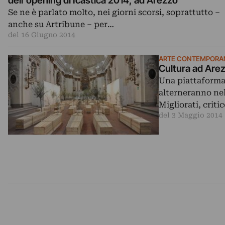
dell’opening di Icastica 2014, ad Arezzo
Se ne è parlato molto, nei giorni scorsi, soprattutto –
anche su Artribune – per…
del 16 Giugno 2014
ARTE CONTEMPORA
Cultura ad Arez
Una piattaforma p
alterneranno nel
Migliorati, criti
del 3 Maggio 2014