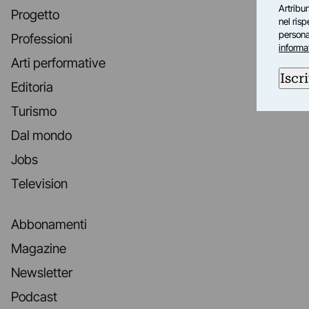
Artribun
Progetto
nel ris
personal
Professioni
informa
Arti performative
Iscri
Editoria
Turismo
Dal mondo
Jobs
Television
Abbonamenti
Magazine
Newsletter
Podcast