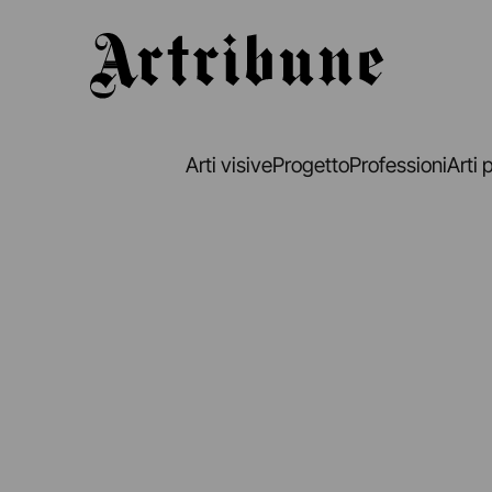
Artribune
Arti visive
Progetto
Professioni
Arti 