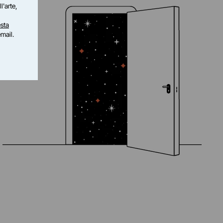
l'arte,
sta
email.