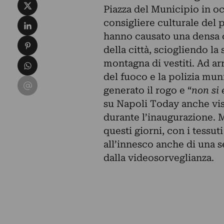
Condividi su X
Piazza del Municipio in o
Condividi su LinkedIn
consigliere culturale del 
hanno causato una densa c
Condividi su Pinterest
della città, sciogliendo l
Condividi su WhatsApp
montagna di vestiti. Ad arr
del fuoco e la polizia mun
Condividi su Email
generato il rogo e “
non si 
su
Napoli Today
anche vis
durante l’inaugurazione. M
questi giorni, con i tessut
all’innesco anche di una s
dalla videosorveglianza.