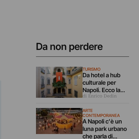
Da non perdere
TURISMO
Da hotel a hub
culturale per
Napoli. Ecco la
di Enrico Dedin
formula dello
spazio
ARTE
SuperOtium
CONTEMPORANEA
A Napoli c’è un
luna park urbano
che parla di