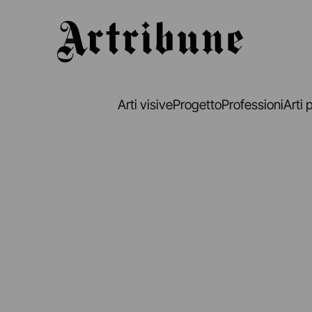
Artribune
Arti visive
Progetto
Professioni
Arti 