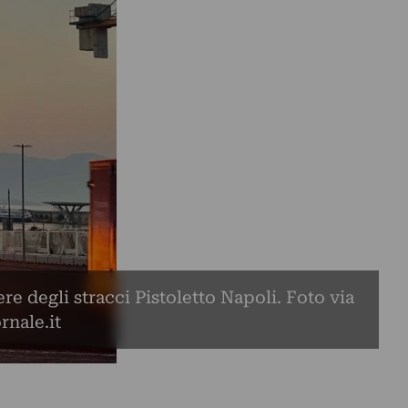
e degli stracci Pistoletto Napoli. Foto via
rnale.it