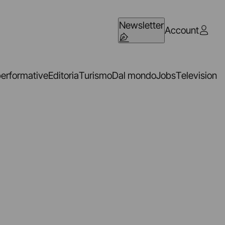
Newsletter
Account
performative
Editoria
Turismo
Dal mondo
Jobs
Television