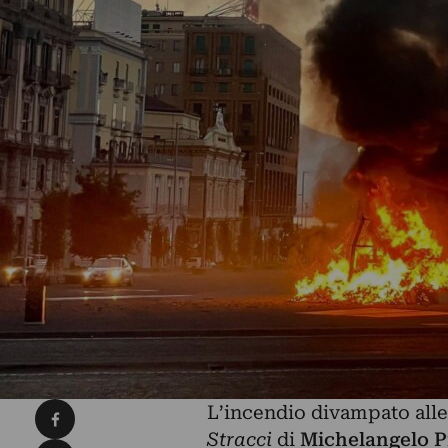
Condividi su Facebook
L’incendio divampato alle
Stracci
di
Michelangelo Pi