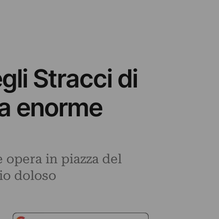
li Stracci di
la enorme
 opera in piazza del
dio doloso