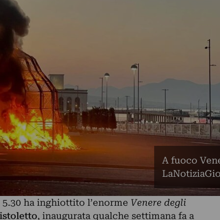
A fuoco Vener
LaNotiziaGio
 5.30 ha inghiottito l’enorme
Venere degli
stoletto
, inaugurata qualche settimana fa a