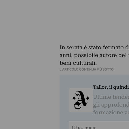
In serata è stato fermato d
anni, possibile autore del
beni culturali.
L'ARTICOLO CONTINUA PIÙ SOTTO
Tailor, il quin
Ultime tendenz
gli approfond
formazione a
Nome