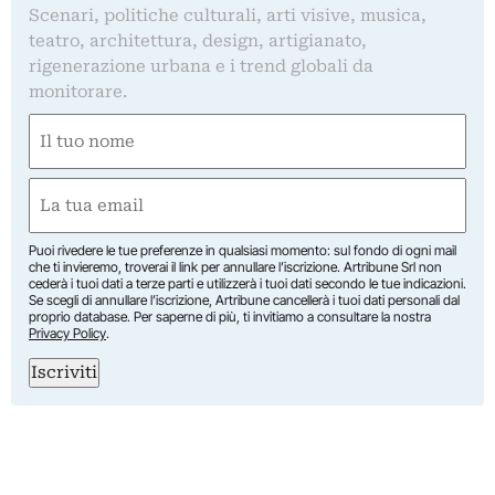
Scenari, politiche culturali, arti visive, musica,
teatro, architettura, design, artigianato,
rigenerazione urbana e i trend globali da
monitorare.
Nome
(Required)
First
Email
(Required)
Puoi rivedere le tue preferenze in qualsiasi momento: sul fondo di ogni mail
che ti invieremo, troverai il link per annullare l’iscrizione. Artribune Srl non
cederà i tuoi dati a terze parti e utilizzerà i tuoi dati secondo le tue indicazioni.
Se scegli di annullare l’iscrizione, Artribune cancellerà i tuoi dati personali dal
proprio database. Per saperne di più, ti invitiamo a consultare la nostra
Privacy Policy
.
Iscriviti