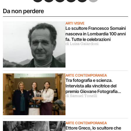
Da non perdere
ARTI VISIVE
Lo scultore Francesco Somaini
nasceva in Lombardia 100 anni
fa. Tutte le celebrazioni
di Luisa Gaiardoni
ARTE CONTEMPORANEA
Tra fotografia e scienza.
Intervista alla vincitrice del
premio Giovane Fotografia
di Samuel Tonelli
Italiana 2026
ARTE CONTEMPORANEA
Ettore Greco, lo scultore che