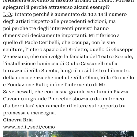
invadente
e avvinto al tessuto urbano di Como. Potresti
spiegarci il perché attraverso alcuni esempi?
I. Q.
: Intanto perché è aumentato da 10 a 14 il numero
degli artisti rispetto alle precedenti edizioni, ma
poi perché tre degli interventi previsti hanno
dimensioni decisamente importanti. Mi riferisco a
quello di Paolo Ceribelli, che occupa, con le sue
sculture, l’intero spazio del Broletto; quello di Giuseppe
Veneziano, che coinvolge la facciata del Teatro Sociale;
l’installazione luminosa di Giulio Cassanelli sulla
terrazza di Villa Sucota, lungo il cosiddetto chilometro
della conoscenza che include Villa Olmo, Villa Grumello
e Fondazione Ratti; infine l’intervento di Mr.
Savethewall, che con la sua grande scultura in Piazza
Cavour (un grande Pinocchio sbozzato da un tronco
d’albero) farà sicuramente riflettere sul rapporto tra
promessa e menzogna.
Ginevra Bria
www.ied.it/sedi/como