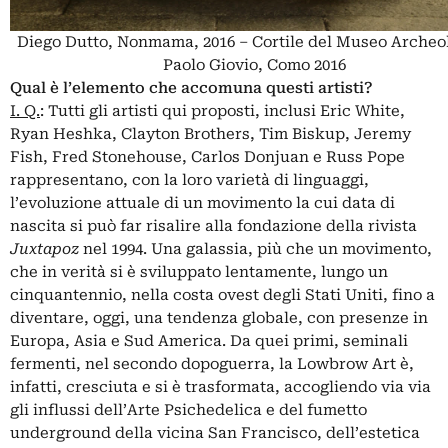
Diego Dutto, Nonmama, 2016 – Cortile del Museo Archeo
Paolo Giovio, Como 2016
Qual è l’elemento che accomuna questi artisti?
I. Q.
: Tutti gli artisti qui proposti, inclusi Eric White,
Ryan Heshka, Clayton Brothers, Tim Biskup, Jeremy
Fish, Fred Stonehouse, Carlos Donjuan e Russ Pope
rappresentano, con la loro varietà di linguaggi,
l’evoluzione attuale di un movimento la cui data di
nascita si può far risalire alla fondazione della rivista
Juxtapoz
nel 1994. Una galassia, più che un movimento,
che in verità si è sviluppato lentamente, lungo un
cinquantennio, nella costa ovest degli Stati Uniti, fino a
diventare, oggi, una tendenza globale, con presenze in
Europa, Asia e Sud America. Da quei primi, seminali
fermenti, nel secondo dopoguerra, la Lowbrow Art è,
infatti, cresciuta e si è trasformata, accogliendo via via
gli influssi dell’Arte Psichedelica e del fumetto
underground della vicina San Francisco, dell’estetica