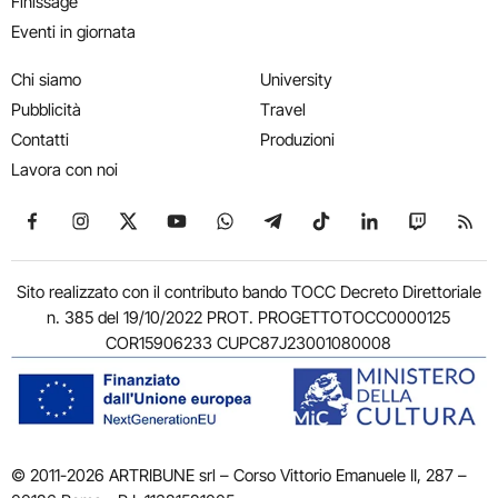
Finissage
Eventi in giornata
Chi siamo
University
Pubblicità
Travel
Contatti
Produzioni
Lavora con noi
Seguici su Facebook
Seguici su Instagram
Seguici su X
Seguici su YouTube
Seguici su WhatsApp
Seguici su Telegram
Seguici su TikTok
Seguici su Link
Seguici su
Segui
Sito realizzato con il contributo bando TOCC Decreto Direttoriale
n. 385 del 19/10/2022 PROT. PROGETTOTOCC0000125
COR15906233 CUPC87J23001080008
© 2011-2026 ARTRIBUNE srl – Corso Vittorio Emanuele II, 287 –