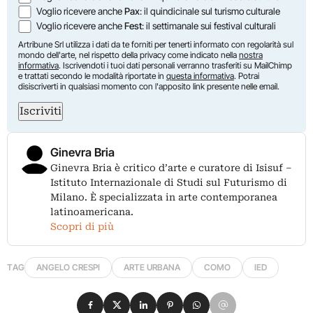
Voglio ricevere anche
Pax
: il quindicinale sul turismo culturale
Voglio ricevere anche
Fest
: il settimanale sui festival culturali
Artribune Srl utilizza i dati da te forniti per tenerti informato con regolarità sul
mondo dell'arte, nel rispetto della privacy come indicato nella
nostra
informativa
. Iscrivendoti i tuoi dati personali verranno trasferiti su MailChimp
e trattati secondo le modalità riportate in
questa informativa
. Potrai
disiscriverti in qualsiasi momento con l'apposito link presente nelle email.
Iscriviti
Ginevra Bria
Ginevra Bria è critico d’arte e curatore di Isisuf –
Istituto Internazionale di Studi sul Futurismo di
Milano. È specializzata in arte contemporanea
latinoamericana.
Scopri di più
TAG
ANGELO CRESPI
ARTE URBANA
COMO
IED
Condividi su Facebook
Condividi su X
Condividi su LinkedIn
Condividi su Pinterest
Condividi su WhatsApp
Condividi su Email