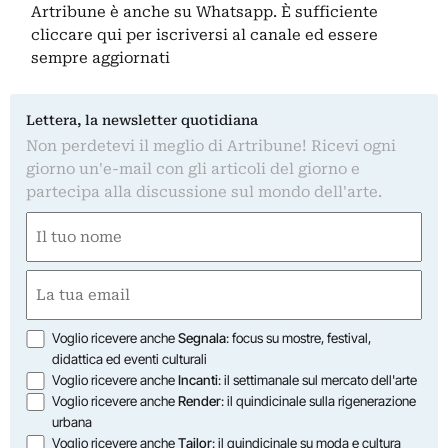
Artribune è anche su Whatsapp. È sufficiente
cliccare qui
per iscriversi al canale ed essere
sempre aggiornati
Lettera, la newsletter quotidiana
Non perdetevi il meglio di Artribune! Ricevi ogni
giorno un'e-mail con gli articoli del giorno e
partecipa alla discussione sul mondo dell'arte.
Nome
(Required)
First
Email
(Required)
Opzioni
Voglio ricevere anche
Segnala
: focus su mostre, festival,
didattica ed eventi culturali
Voglio ricevere anche
Incanti
: il settimanale sul mercato dell'arte
Voglio ricevere anche
Render
: il quindicinale sulla rigenerazione
urbana
Voglio ricevere anche
Tailor
: il quindicinale su moda e cultura