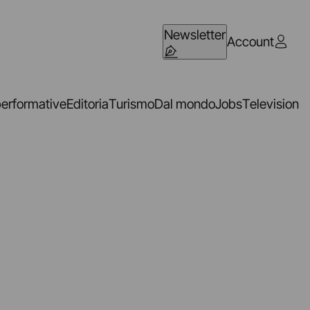
Newsletter
Account
performative
Editoria
Turismo
Dal mondo
Jobs
Television