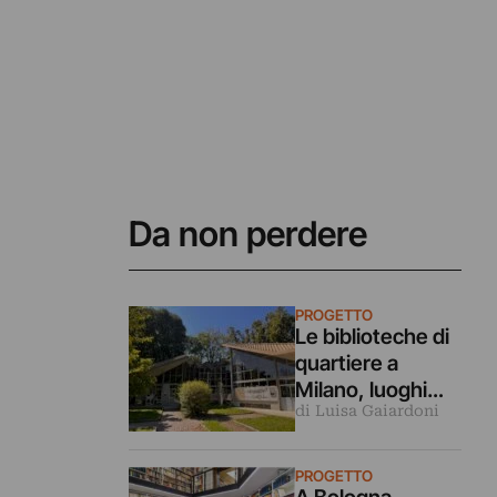
Da non perdere
PROGETTO
Le biblioteche di
quartiere a
Milano, luoghi
di Luisa Gaiardoni
dove la cultura è
ancora di tutti
PROGETTO