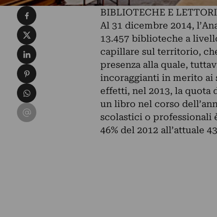
Condividi su Facebook
BIBLIOTECHE E LETTORI:
Al 31 dicembre 2014, l’Ana
Condividi su X
13.457 biblioteche a livel
Condividi su LinkedIn
capillare sul territorio, ch
presenza alla quale, tuttav
Condividi su Pinterest
incoraggianti in merito ai s
Condividi su WhatsApp
effetti, nel 2013, la quot
un libro nel corso dell’a
Condividi su Email
scolastici o professionali 
46% del 2012 all’attuale 4