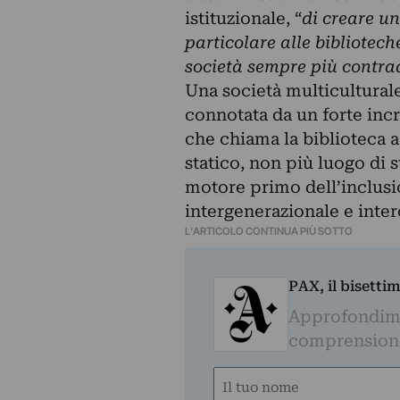
istituzionale, “
di creare un
particolare alle bibliotec
società sempre più contrad
Una società multicultural
connotata da un forte inc
che chiama la biblioteca 
statico, non più luogo di 
motore primo dell’inclusio
intergenerazionale e inter
L'ARTICOLO CONTINUA PIÙ SOTTO
PAX, il bisetti
Approfondime
comprensione 
Nome