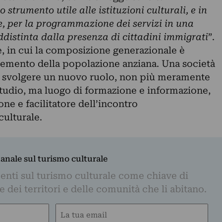
o strumento utile alle istituzioni culturali, e in
he, per la programmazione dei servizi in una
distinta dalla presenza di cittadini immigrati
”.
e, in cui la composizione generazionale è
remento della popolazione anziana. Una società
a svolgere un nuovo ruolo, non più meramente
studio, ma luogo di formazione e informazione,
ne e facilitatore dell’incontro
culturale.
manale sul turismo culturale
nti sul turismo culturale come chiave di
dei territori e delle comunità che li abitano.
Email