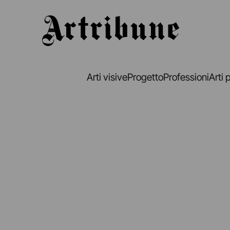
Artribune
Arti visive
Progetto
Professioni
Arti 