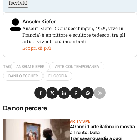
Iscriviti
Anselm Kiefer
Anselm Kiefer (Donaueschingen, 1945; vive in
Francia) è un pittore e scultore tedesco, tra gli
artisti viventi più importanti.
Scopri di più
TAG
ANSELM KIEFER
ARTE CONTEMPORANEA
DANILO ECCHER
FILOSOFIA
Condividi su Facebook
Condividi su X
Condividi su LinkedIn
Condividi su Pinterest
Condividi su WhatsApp
Condividi su Email
Da non perdere
ARTI VISIVE
40 anni d’arte italiana in mostra
a Trento. Dalla
Transavanguardia a oggi