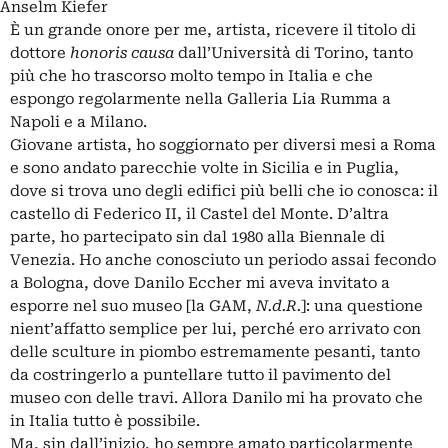
Anselm Kiefer
È un grande onore per me, artista, ricevere il titolo di
dottore
honoris causa
dall’Università di Torino, tanto
più che ho trascorso molto tempo in Italia e che
espongo regolarmente nella Galleria Lia Rumma a
Napoli e a Milano.
Giovane artista, ho soggiornato per diversi mesi a Roma
e sono andato parecchie volte in Sicilia e in Puglia,
dove si trova uno degli edifici più belli che io conosca: il
castello di Federico II, il Castel del Monte. D’altra
parte, ho partecipato sin dal 1980 alla Biennale di
Venezia. Ho anche conosciuto un periodo assai fecondo
a Bologna, dove Danilo Eccher mi aveva invitato a
esporre nel suo museo [la GAM,
N.d.R.
]: una questione
nient’affatto semplice per lui, perché ero arrivato con
delle sculture in piombo estremamente pesanti, tanto
da costringerlo a puntellare tutto il pavimento del
museo con delle travi. Allora Danilo mi ha provato che
in Italia tutto è possibile.
Ma, sin dall’inizio, ho sempre amato particolarmente