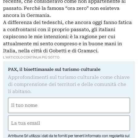
recente, che consideravo come non appartenente al
passato. Perché la famosa “ora zero” non esisteva
ancora in Germania.
A differenza dei tedeschi, che ancora oggi fanno fatica
a confrontarsi con il proprio passato, gli italiani
capiscono le mie intenzioni: è la ragione per cui
attualmente mi sento compreso e in buone mani in
Italia, nella città di Gobetti e di Gramsci.
L'ARTICOLO CONTINUA PIÙ SOTTO
PAX, il bisettimanale sul turismo culturale
Approfondimenti sul turismo culturale come chiave
di comprensione dei territori e delle comunità che
li abitano.
Nome
(Obbligatorio)
Nome
Email
(Obbligatorio)
Artribune Srl utilizza i dati da te forniti per tenerti informato con regolarità sul