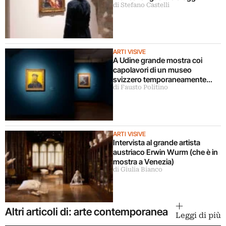
di Stefano Castelli
ARTI VISIVE
A Udine grande mostra coi
capolavori di un museo
svizzero temporaneamente
di Fausto Politino
chiuso
ARTI VISIVE
Intervista al grande artista
austriaco Erwin Wurm (che è in
mostra a Venezia)
di Giulia Bianco
Altri articoli di: arte contemporanea
Leggi di più