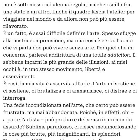
non è sottomesso ad alcuna regola, ma che oscilla fra
uno stato e un altro, finché il quadro lascia l’atelier per
viaggiare nel mondo e da allora non può più essere
rilavorato.
È un fatto, è assai difficile definire l’arte. Spesso sfugge
alla nostra comprensione, ma una cosa è certa: l’uomo
che vi parla non può vivere senza arte. Per quel che mi
concerne, parlerei addirittura di una totale
addiction
. E
sebbene incarni la più grande delle illusioni, ai miei
occhi è, in uno stesso movimento, libertà e
asservimento.
È così, la mia vita è asservita all’arte. L’arte mi sostiene,
ci sostiene, ci brutalizza e ci ammansisce, ci distrae e ci
interroga.
Una fede incondizionata nell’arte, che certo può essere
frustrata, ma mai abbandonata. Poiché, in effetti, chi –
a parte l’artista – può produrre del senso in un mondo
assurdo? Sublime paradosso, ci riesce metamorfosando
le cose più brutte, più insignificanti, in splendori.