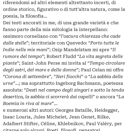
riferendomi ad altri elementi altrettanto incerti, di
ordine storico, figurativo o di tutt’altra natura, come la
poesia, la filosofia…
Dei testi ancorati in me, di una grande varietà e che
fanno parte della mia mitologia la interpellano:
ossimoro corneliano con “
l’oscura chiarezza che cade
dalle stelle
”; territoriale con Quevedo: “
Porto tutte le
Indie nelle mie mani
”; Osip Mandelstam mi apre “
Il
rumore del tempo
”; Robert Fludd “
La vita segreta delle
piante
”; Saint-John Perse mi invita al “
Tempo circolare
degli astri, del mare e delle donne
”; Paul Celan mi offre
“
Corona di settembre
”, “
Neri fiocchi
” o “
La sabbia delle
urne
”…; ma soprattutto Ingeborg Bachmann, poetessa
assoluta: “
Desti nel campo degli zingari e sotto la tenda
desertica, la sabbia ci scorrerà dai capelli
” o ancora “
La
Boemia in riva al mare
”…
e numerosi altri autori: Georges Bataille, Heidegger,
Isaac Louria, Jules Michelet, Jean Genet, Rilke,
Adalbert Stifter, Céline, Khlebnikov, Paul Valéry, per
citarne solo alcuni. Poeti, filosofi, pensatori,