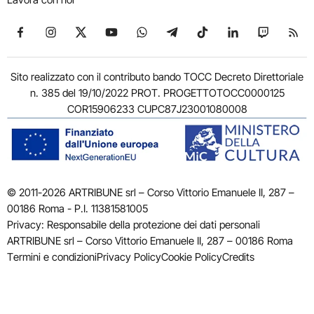
Seguici su Facebook
Seguici su Instagram
Seguici su X
Seguici su YouTube
Seguici su WhatsApp
Seguici su Telegram
Seguici su TikTok
Seguici su Link
Seguici su
Segui
Sito realizzato con il contributo bando TOCC Decreto Direttoriale
n. 385 del 19/10/2022 PROT. PROGETTOTOCC0000125
COR15906233 CUPC87J23001080008
© 2011-2026 ARTRIBUNE srl – Corso Vittorio Emanuele II, 287 –
00186 Roma - P.I. 11381581005
Privacy: Responsabile della protezione dei dati personali
ARTRIBUNE srl – Corso Vittorio Emanuele II, 287 – 00186 Roma
Termini e condizioni
Privacy Policy
Cookie Policy
Credits