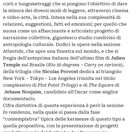
corti e lungometraggi che si pongono l’obiettivo di dare
la misura dei diversi modi di leggere, attraverso cinema
e video-arte, la città. Intesa nella sua complessità di
relazioni, suggestioni, fatti ed emozioni; per quello che
suona come un affascinante e articolato progetto di
narrazione collettiva, gigantesco studio condiviso di
antropologia culturale. Dodici le opere nella sezione
Atlantide
, che apre una finestra sul mondo, e che si
fregia dell’anteprima italiana dell’ultimo film di
Julien
Temple
sul Brasile (
Rio 50 degrees – Carry on carioca
),
della trilogia che
Nicolas Provost
dedica al triangolo
New York – Tokyo – Los Angeles (riunita nel titolo
complessivo di
Plot Point Trilogy
) e di
The Square
di
Jehane Noujaim
, candidato all’Oscar come miglior
documentario.
Cifra distintiva di questa esperienza è però la sezione
In residenza
, nella quale si passa dalla fase
“contemplativa” tipica delle kermesse di questo tipo a
quella propositiva, con la presentazione di progetti