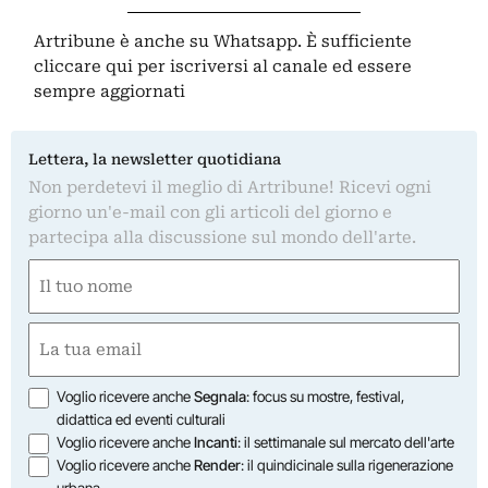
Artribune è anche su Whatsapp. È sufficiente
cliccare qui
per iscriversi al canale ed essere
sempre aggiornati
Lettera, la newsletter quotidiana
Non perdetevi il meglio di Artribune! Ricevi ogni
giorno un'e-mail con gli articoli del giorno e
partecipa alla discussione sul mondo dell'arte.
Nome
(Obbligatorio)
Nome
Email
(Obbligatorio)
Opzioni
Voglio ricevere anche
Segnala
: focus su mostre, festival,
didattica ed eventi culturali
Voglio ricevere anche
Incanti
: il settimanale sul mercato dell'arte
Voglio ricevere anche
Render
: il quindicinale sulla rigenerazione
urbana