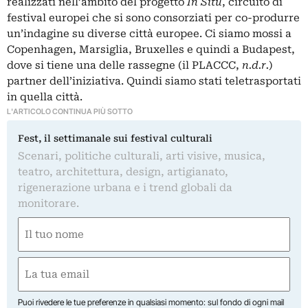
realizzati nell’ambito del progetto
In Situ
, circuito di
festival europei che si sono consorziati per co-produrre
un’indagine su diverse città europee. Ci siamo mossi a
Copenhagen, Marsiglia, Bruxelles e quindi a Budapest,
dove si tiene una delle rassegne (il PLACCC,
n.d.r.
)
partner dell’iniziativa. Quindi siamo stati teletrasportati
in quella città.
L'ARTICOLO CONTINUA PIÙ SOTTO
Fest, il settimanale sui festival culturali
Scenari, politiche culturali, arti visive, musica,
teatro, architettura, design, artigianato,
rigenerazione urbana e i trend globali da
monitorare.
Nome
(Obbligatorio)
Nome
Email
(Obbligatorio)
Puoi rivedere le tue preferenze in qualsiasi momento: sul fondo di ogni mail