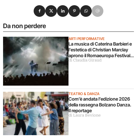
Condividi su Facebook
Condividi su X
Condividi su LinkedIn
Condividi su Pinterest
Condividi su WhatsApp
Condividi su Email
Da non perdere
ARTI PERFORMATIVE
La musica di Caterina Barbieri e
l’estetica di Christian Marclay
aprono il Romaeuropa Festival
di Claudia Giraud
2026
TEATRO & DANZA
Com’è andata l’edizione 2026
della rassegna Bolzano Danza.
Il reportage
di Laura Bevione