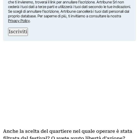
che ti invieremo, troverai il link per annullare l’iscrizione. Artribune Srl non
cederà i tuoi dati a terze parti e utilizzerà i tuoi dati secondo le tue indicazioni.
Se scegli di annullare l’iscrizione, Artribune cancellerà i tuoi dati personali dal
proprio database. Per saperne di più, ti invitiamo a consultare la nostra
Privacy Policy
.
Iscriviti
Anche la scelta del quartiere nel quale operare è stata
filtrata dal festival? O avete avuto libertà d’azione?