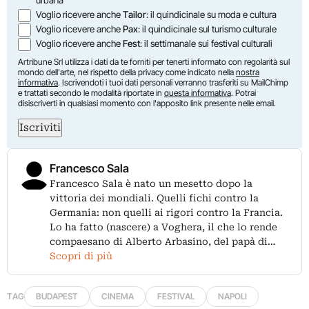
Voglio ricevere anche
Tailor
: il quindicinale su moda e cultura
Voglio ricevere anche
Pax
: il quindicinale sul turismo culturale
Voglio ricevere anche
Fest
: il settimanale sui festival culturali
Artribune Srl utilizza i dati da te forniti per tenerti informato con regolarità sul
mondo dell'arte, nel rispetto della privacy come indicato nella
nostra
informativa
. Iscrivendoti i tuoi dati personali verranno trasferiti su MailChimp
e trattati secondo le modalità riportate in
questa informativa
. Potrai
disiscriverti in qualsiasi momento con l'apposito link presente nelle email.
Iscriviti
Francesco Sala
Francesco Sala è nato un mesetto dopo la
vittoria dei mondiali. Quelli fichi contro la
Germania: non quelli ai rigori contro la Francia.
Lo ha fatto (nascere) a Voghera, il che lo rende
compaesano di Alberto Arbasino, del papà di…
Scopri di più
TAG
BUDAPEST
CINEMA
FESTIVAL
NAPOLI