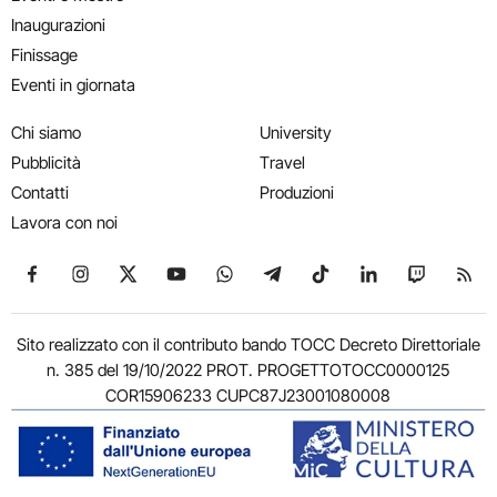
Inaugurazioni
Finissage
Eventi in giornata
Chi siamo
University
Pubblicità
Travel
Contatti
Produzioni
Lavora con noi
Seguici su Facebook
Seguici su Instagram
Seguici su X
Seguici su YouTube
Seguici su WhatsApp
Seguici su Telegram
Seguici su TikTok
Seguici su Link
Seguici su
Segui
Sito realizzato con il contributo bando TOCC Decreto Direttoriale
n. 385 del 19/10/2022 PROT. PROGETTOTOCC0000125
COR15906233 CUPC87J23001080008