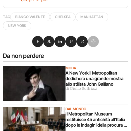
TAG
BIANCO VALENTE
CHELSEA
MANHATTAN
NEW YORK
Condividi su Facebook
Condividi su X
Condividi su LinkedIn
Condividi su Pinterest
Condividi su WhatsApp
Condividi su Email
Da non perdere
MODA
A New York il Metropolitan
dedicherà una grande mostra
allo stilista John Galliano
di Giulio Solfrizzi
DAL MONDO
Il Metropolitan Museum
restituisce 45 antichità all’Italia
dopo le indagini della procura di
Manhattan. Tutta la storia