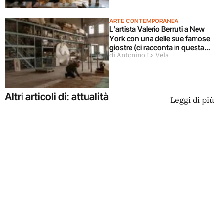
ARTE CONTEMPORANEA
L’artista Valerio Berruti a New
York con una delle sue famose
giostre (ci racconta in questa
di Antonino La Vela
intervista)
Altri articoli di: attualità
Leggi di più