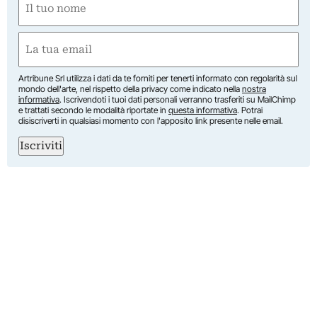
(Obbligatorio)
Nome
Email
(Obbligatorio)
Artribune Srl utilizza i dati da te forniti per tenerti informato con regolarità sul
mondo dell'arte, nel rispetto della privacy come indicato nella
nostra
informativa
. Iscrivendoti i tuoi dati personali verranno trasferiti su MailChimp
e trattati secondo le modalità riportate in
questa informativa
. Potrai
disiscriverti in qualsiasi momento con l'apposito link presente nelle email.
Iscriviti