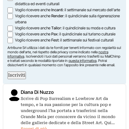
didattica ed eventi culturali
Voglio ricevere anche
Incanti
: il settimanale sul mercato dell'arte
Voglio ricevere anche
Render
: il quindicinale sulla rigenerazione
urbana
Voglio ricevere anche
Tailor
: il quindicinale su moda e cultura
Voglio ricevere anche
Pax
: il quindicinale sul turismo culturale
Voglio ricevere anche
Fest
: il settimanale sui festival culturali
Artribune Srl utilizza i dati da te forniti per tenerti informato con regolarità sul
mondo dell'arte, nel rispetto della privacy come indicato nella
nostra
informativa
. Iscrivendoti i tuoi dati personali verranno trasferiti su MailChimp
e trattati secondo le modalità riportate in
questa informativa
. Potrai
disiscriverti in qualsiasi momento con l'apposito link presente nelle email.
Iscriviti
Diana Di Nuzzo
Scrive di Pop Surrealism e Lowbrow Art da
tempo, e la sua passione per la cultura pop e
underground l'ha portata a trasferirsi nella
Grande Mela per conoscere da vicino il mondo
delle gallerie dedicate e della Street Art. Qui…
Scopri di più