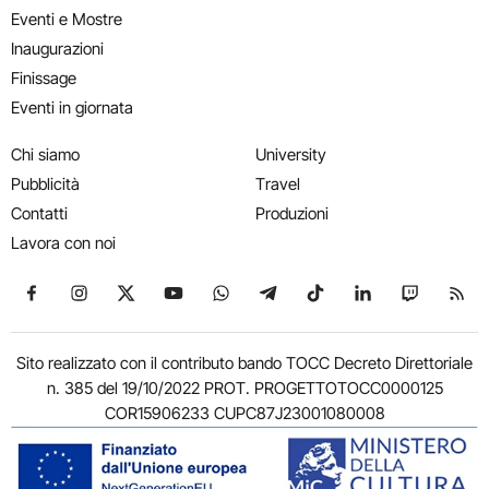
Eventi e Mostre
Inaugurazioni
Finissage
Eventi in giornata
Chi siamo
University
Pubblicità
Travel
Contatti
Produzioni
Lavora con noi
Seguici su Facebook
Seguici su Instagram
Seguici su X
Seguici su YouTube
Seguici su WhatsApp
Seguici su Telegram
Seguici su TikTok
Seguici su Link
Seguici su
Segui
Sito realizzato con il contributo bando TOCC Decreto Direttoriale
n. 385 del 19/10/2022 PROT. PROGETTOTOCC0000125
COR15906233 CUPC87J23001080008