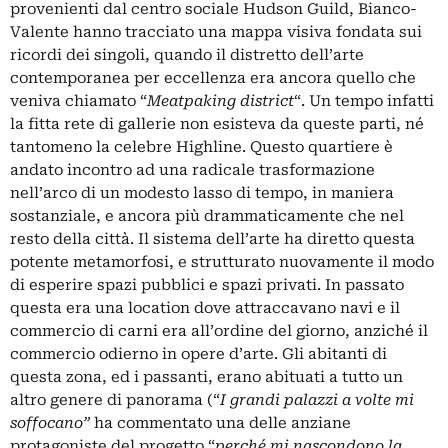
provenienti dal centro sociale Hudson Guild, Bianco-
Valente
hanno tracciato una mappa visiva fondata sui
ricordi dei singoli, quando il distretto dell’arte
contemporanea per eccellenza era ancora quello che
veniva chiamato “
Meatpaking district
“. Un tempo infatti
la fitta rete di gallerie non esisteva da queste parti, né
tantomeno la celebre Highline. Questo quartiere è
andato incontro ad una radicale trasformazione
nell’arco di un modesto lasso di tempo, in maniera
sostanziale, e ancora più drammaticamente che nel
resto della città. Il sistema dell’arte ha diretto questa
potente metamorfosi, e strutturato nuovamente il modo
di esperire spazi pubblici e spazi privati. In passato
questa era una location dove attraccavano navi e il
commercio di carni era all’ordine del giorno, anziché il
commercio odierno in opere d’arte. Gli abitanti di
questa zona, ed i passanti, erano abituati a tutto un
altro genere di panorama (“
I grandi palazzi a volte mi
soffocano”
ha commentato una delle anziane
protagoniste del progetto “
perché mi nascondono la