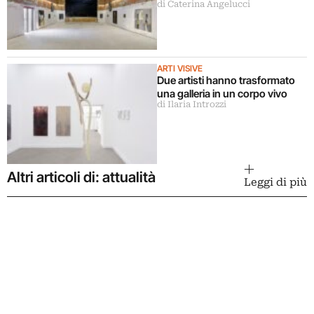
di Caterina Angelucci
parrocchiale chiuso da 40 anni
ARTI VISIVE
Due artisti hanno trasformato
una galleria in un corpo vivo
di Ilaria Introzzi
Altri articoli di: attualità
Leggi di più