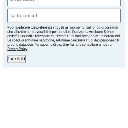
(Obbligatorio)
Nome
Email
(Obbligatorio)
Puoi rivedere le tue preferenze in qualsiasi momento: sul fondo di ogni mail
che ti invieremo, troverai il link per annullare l’iscrizione. Artribune Srl non
cederà i tuoi dati a terze parti e utilizzerà i tuoi dati secondo le tue indicazioni.
Se scegli di annullare l’iscrizione, Artribune cancellerà i tuoi dati personali dal
proprio database. Per saperne di più, ti invitiamo a consultare la nostra
Privacy Policy
.
Iscriviti