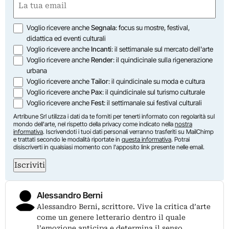
(Obbligatorio)
Opzioni
Voglio ricevere anche
Segnala
: focus su mostre, festival,
didattica ed eventi culturali
Voglio ricevere anche
Incanti
: il settimanale sul mercato dell'arte
Voglio ricevere anche
Render
: il quindicinale sulla rigenerazione
urbana
Voglio ricevere anche
Tailor
: il quindicinale su moda e cultura
Voglio ricevere anche
Pax
: il quindicinale sul turismo culturale
Voglio ricevere anche
Fest
: il settimanale sui festival culturali
Artribune Srl utilizza i dati da te forniti per tenerti informato con regolarità sul
mondo dell'arte, nel rispetto della privacy come indicato nella
nostra
informativa
. Iscrivendoti i tuoi dati personali verranno trasferiti su MailChimp
e trattati secondo le modalità riportate in
questa informativa
. Potrai
disiscriverti in qualsiasi momento con l'apposito link presente nelle email.
Iscriviti
Alessandro Berni
Alessandro Berni, scrittore. Vive la critica d’arte
come un genere letterario dentro il quale
l’emozione anticipa e determina il senso