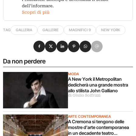
dell’informare.
Scopri di più
TAG
GALLERIA
GALLERIE
MAGNIFICI 9
NEW YORK
Condividi su Facebook
Condividi su X
Condividi su LinkedIn
Condividi su Pinterest
Condividi su WhatsApp
Condividi su Email
Da non perdere
MODA
A New York il Metropolitan
dedicherà una grande mostra
allo stilista John Galliano
di Giulio Solfrizzi
ARTE CONTEMPORANEA
A Cremona si tengono delle
mostre d’arte contemporanea
in un decadente teatro