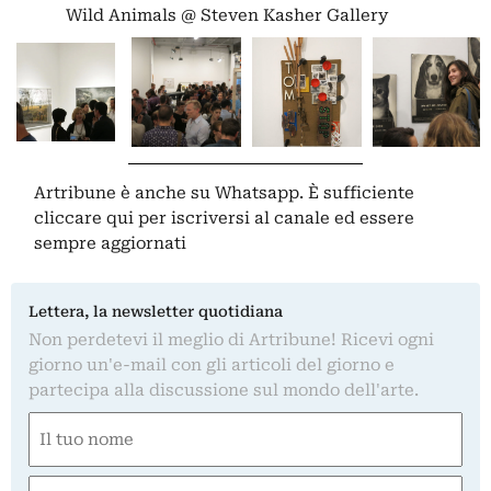
Wild Animals @ Steven Kasher Gallery
Artribune è anche su Whatsapp. È sufficiente
cliccare qui
per iscriversi al canale ed essere
sempre aggiornati
Lettera, la newsletter quotidiana
Non perdetevi il meglio di Artribune! Ricevi ogni
giorno un'e-mail con gli articoli del giorno e
partecipa alla discussione sul mondo dell'arte.
Nome
(Obbligatorio)
Nome
Email