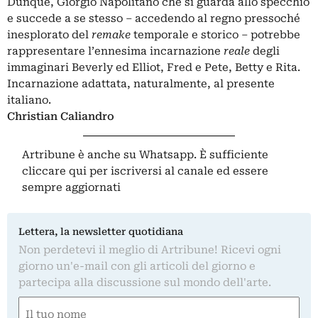
Dunque, Giorgio Napolitano che si guarda allo specchio
e succede a se stesso – accedendo al regno pressoché
inesplorato del
remake
temporale e storico – potrebbe
rappresentare l’ennesima incarnazione
reale
degli
immaginari Beverly ed Elliot, Fred e Pete, Betty e Rita.
Incarnazione adattata, naturalmente, al presente
italiano.
Christian Caliandro
Artribune è anche su Whatsapp. È sufficiente
cliccare qui
per iscriversi al canale ed essere
sempre aggiornati
Lettera, la newsletter quotidiana
Non perdetevi il meglio di Artribune! Ricevi ogni
giorno un'e-mail con gli articoli del giorno e
partecipa alla discussione sul mondo dell'arte.
Nome