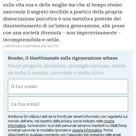
sulla vita sua e della moglie ma che al tempo stesso
nasconde il segreto terribile e poetico della propria
dissociazione psicotica è una metafora potente del
disorientamento di un’intera generazione, alle prese
con una società divenuta – non improvvisamente –
incomprensibile e ostile.
L'ARTICOLO CONTINUA PIÙ SOTTO
Render, il bisettimanale sulla rigenerazione urbana
Nuovi progetti, tendenze, strategie virtuose, storie
da tutto il mondo, interviste e molto altro.
Nome
(Required)
First
Email
(Required)
Artribune Srl utilizza i dati da te forniti per tenerti informato con regolarità sul
mondo dell'arte, nel rispetto della privacy come indicato nella
nostra
informativa
. Iscrivendoti i tuoi dati personali verranno trasferiti su MailChimp
e trattati secondo le modalità riportate in
questa informativa
. Potrai
disiscriverti in qualsiasi momento con l'apposito link presente nelle email.