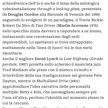
schizofrenica dell’Io è anche il tema della mitologica
videoinstallazione
through a looking glass
, presentata
da
Douglas Gordon
alla Biennale di Venezia del 1999:
seguendo lo svolgersi di un paradigma, il Travis Bickle-
Robert De Niro di
Taxi Driver
(
Martin Scorsese
1976)
nello
specchio inizia davvero a rispondere a se stesso,
instaurando una conversazione dagli esiti
imprevedibili. Lo spettatore si trova intrappolato
esattamente nella ‘linea di fuoco’ tra le due metà
identitarie.
Anche il migliore
David Lynch
in
Lost Highway
(
Strade
perdute
, 1997) proietta sullo schermo il musicista jazz
Fred Madison alle prese con il mistero irrisolto e
irrisolvibile della sua trasfigurazione nel giovane Pete
Dayton, mentre in
Mulholland Drive
(2001)
approfondisce l’idea narrativa delle personalità
multiple: Betty e Rita, che assomigliano sempre più
l’una all’altra, perdono l’identità nel momento stesso in
cui la cercano.