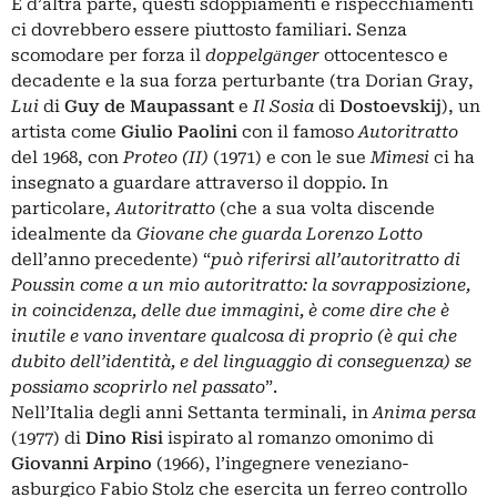
E d’altra parte, questi sdoppiamenti e rispecchiamenti
ci dovrebbero essere piuttosto familiari. Senza
scomodare per forza il
doppelgӓnger
ottocentesco e
decadente e la sua forza perturbante (tra Dorian Gray,
Lui
di
Guy de Maupassant
e
Il Sosia
di
Dostoevskij
), un
artista come
Giulio Paolini
con il famoso
Autoritratto
del 1968, con
Proteo (II)
(1971) e con le sue
Mimesi
ci ha
insegnato a guardare attraverso il doppio. In
particolare,
Autoritratto
(che a sua volta discende
idealmente da
Giovane che guarda Lorenzo Lotto
dell’anno precedente) “
può riferirsi all’autoritratto di
Poussin come a un mio autoritratto: la sovrapposizione,
in coincidenza, delle due immagini, è come dire che è
inutile e vano inventare qualcosa di proprio (è qui che
dubito dell’identità, e del linguaggio di conseguenza) se
possiamo scoprirlo nel passato
”.
Nell’Italia degli anni Settanta terminali, in
Anima persa
(1977) di
Dino Risi
ispirato al romanzo omonimo di
Giovanni Arpino
(1966), l’ingegnere veneziano-
asburgico Fabio Stolz che esercita un ferreo controllo