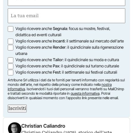
(Required)
First
Email
(Required)
Opzioni
Voglio ricevere anche
Segnala
: focus su mostre, festival,
didattica ed eventi culturali
Voglio ricevere anche
Incanti
: il settimanale sul mercato dell'arte
Voglio ricevere anche
Render
: il quindicinale sulla rigenerazione
urbana
Voglio ricevere anche
Tailor
: il quindicinale su moda e cultura
Voglio ricevere anche
Pax
: il quindicinale sul turismo culturale
Voglio ricevere anche
Fest
: il settimanale sui festival culturali
Artribune Srl utilizza i dati da te forniti per tenerti informato con regolarità sul
mondo dell'arte, nel rispetto della privacy come indicato nella
nostra
informativa
. Iscrivendoti i tuoi dati personali verranno trasferiti su MailChimp
e trattati secondo le modalità riportate in
questa informativa
. Potrai
disiscriverti in qualsiasi momento con l'apposito link presente nelle email.
Iscriviti
Christian Caliandro
Christian Caliandro (1979), storico dell’arte