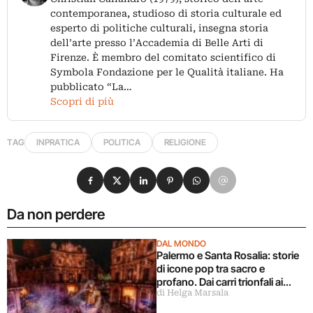
contemporanea, studioso di storia culturale ed
esperto di politiche culturali, insegna storia
dell’arte presso l’Accademia di Belle Arti di
Firenze. È membro del comitato scientifico di
Symbola Fondazione per le Qualità italiane. Ha
pubblicato “La…
Scopri di più
TAG
INPRATICA
POLITICA
RELIGIONE
Condividi su Facebook
Condividi su X
Condividi su LinkedIn
Condividi su Pinterest
Condividi su WhatsApp
Condividi su Email
Da non perdere
DAL MONDO
Palermo e Santa Rosalia: storie
di icone pop tra sacro e
profano. Dai carri trionfali ai
di Helga Marsala
murales