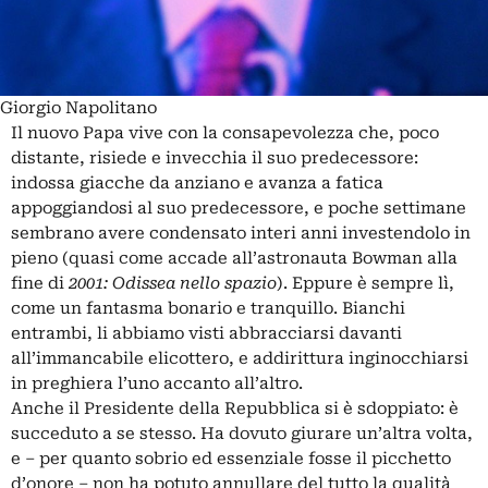
Giorgio Napolitano
Il nuovo Papa vive con la consapevolezza che, poco
distante, risiede e invecchia il suo predecessore:
indossa giacche da anziano e avanza a fatica
appoggiandosi al suo predecessore, e poche settimane
sembrano avere condensato interi anni investendolo in
pieno (quasi come accade all’astronauta Bowman alla
fine di
2001: Odissea nello spazio
). Eppure è sempre lì,
come un fantasma bonario e tranquillo. Bianchi
entrambi, li abbiamo visti abbracciarsi davanti
all’immancabile elicottero, e addirittura inginocchiarsi
in preghiera l’uno accanto all’altro.
Anche il Presidente della Repubblica si è sdoppiato: è
succeduto a se stesso. Ha dovuto giurare un’altra volta,
e – per quanto sobrio ed essenziale fosse il picchetto
d’onore – non ha potuto annullare del tutto la qualità