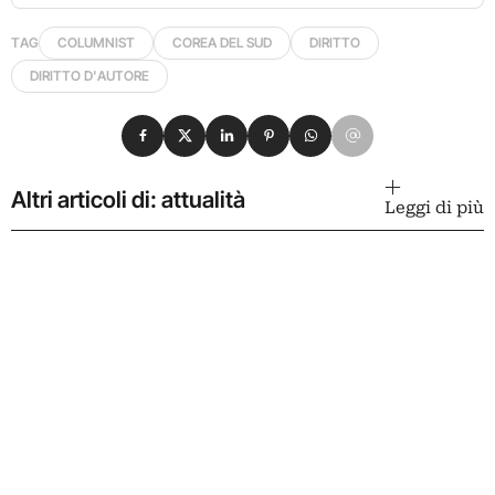
TAG
COLUMNIST
COREA DEL SUD
DIRITTO
DIRITTO D'AUTORE
Condividi su Facebook
Condividi su X
Condividi su LinkedIn
Condividi su Pinterest
Condividi su WhatsApp
Condividi su Email
Altri articoli di: attualità
Leggi di più