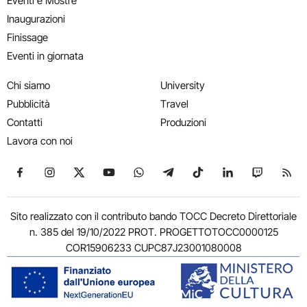
Eventi e Mostre
Inaugurazioni
Finissage
Eventi in giornata
Chi siamo
University
Pubblicità
Travel
Contatti
Produzioni
Lavora con noi
Seguici su Facebook
Seguici su Instagram
Seguici su X
Seguici su YouTube
Seguici su WhatsApp
Seguici su Telegram
Seguici su TikTok
Seguici su Link
Seguici su
Segui
Sito realizzato con il contributo bando TOCC Decreto Direttoriale
n. 385 del 19/10/2022 PROT. PROGETTOTOCC0000125
COR15906233 CUPC87J23001080008