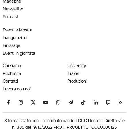
Magazine
Newsletter
Podcast
Eventi e Mostre
Inaugurazioni
Finissage
Eventi in giornata
Chi siamo
University
Pubblicità
Travel
Contatti
Produzioni
Lavora con noi
Seguici su Facebook
Seguici su Instagram
Seguici su X
Seguici su YouTube
Seguici su WhatsApp
Seguici su Telegram
Seguici su TikTok
Seguici su Link
Seguici su
Segui
Sito realizzato con il contributo bando TOCC Decreto Direttoriale
n. 385 del 19/10/2022 PROT. PROGETTOTOCC0000125