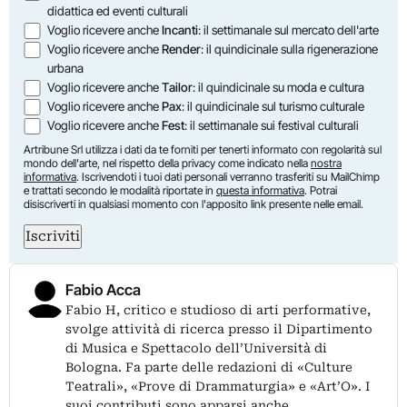
didattica ed eventi culturali
Voglio ricevere anche
Incanti
: il settimanale sul mercato dell'arte
Voglio ricevere anche
Render
: il quindicinale sulla rigenerazione
urbana
Voglio ricevere anche
Tailor
: il quindicinale su moda e cultura
Voglio ricevere anche
Pax
: il quindicinale sul turismo culturale
Voglio ricevere anche
Fest
: il settimanale sui festival culturali
Artribune Srl utilizza i dati da te forniti per tenerti informato con regolarità sul
mondo dell'arte, nel rispetto della privacy come indicato nella
nostra
informativa
. Iscrivendoti i tuoi dati personali verranno trasferiti su MailChimp
e trattati secondo le modalità riportate in
questa informativa
. Potrai
disiscriverti in qualsiasi momento con l'apposito link presente nelle email.
Iscriviti
Fabio Acca
Fabio H, critico e studioso di arti performative,
svolge attività di ricerca presso il Dipartimento
di Musica e Spettacolo dell’Università di
Bologna. Fa parte delle redazioni di «Culture
Teatrali», «Prove di Drammaturgia» e «Art’O». I
suoi contributi sono apparsi anche…