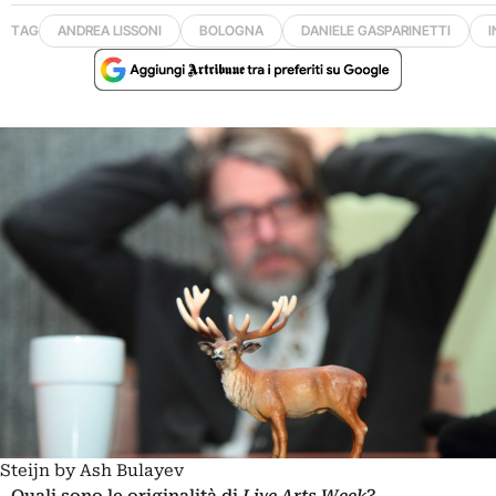
TAG
ANDREA LISSONI
BOLOGNA
DANIELE GASPARINETTI
I
Steijn by Ash Bulayev
Quali sono le originalità di
Live Arts Week
?