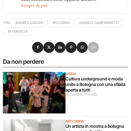
Scopri di più
TAG
ANDREA LISSONI
BOLOGNA
DANIELE GASPARINETTI
INTERVISTA
Condividi su Facebook
Condividi su X
Condividi su LinkedIn
Condividi su Pinterest
Condividi su WhatsApp
Condividi su Email
Da non perdere
MODA
Cultura underground e moda
unite a Bologna con una sfilata
aperta a tutti
di Samuel Tonelli
ARTI VISIVE
Un artista in mostra a Bologna