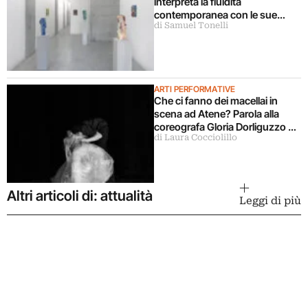
interpreta la fluidità
contemporanea con le sue
di Samuel Tonelli
sculture
ARTI PERFORMATIVE
Che ci fanno dei macellai in
scena ad Atene? Parola alla
coreografa Gloria Dorliguzzo e
di Laura Cocciolillo
la storica Lucia Amara
Altri articoli di: attualità
Leggi di più