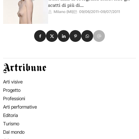
scatti di più di…
Milano (MI)
09/06/2011
–
09/07/2011
Condividi su Facebook
Condividi su X
Condividi su LinkedIn
Condividi su Pinterest
Condividi su WhatsApp
Condividi su Email
Artribune
Arti visive
Progetto
Professioni
Arti performative
Editoria
Turismo
Dal mondo