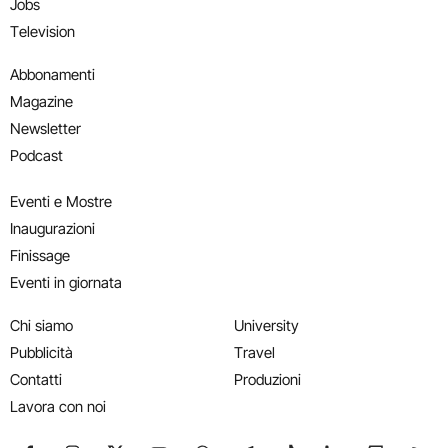
Jobs
Television
Abbonamenti
Magazine
Newsletter
Podcast
Eventi e Mostre
Inaugurazioni
Finissage
Eventi in giornata
Chi siamo
University
Pubblicità
Travel
Contatti
Produzioni
Lavora con noi
Seguici su Facebook
Seguici su Instagram
Seguici su X
Seguici su YouTube
Seguici su WhatsApp
Seguici su Telegram
Seguici su TikTok
Seguici su Link
Seguici su
Segui