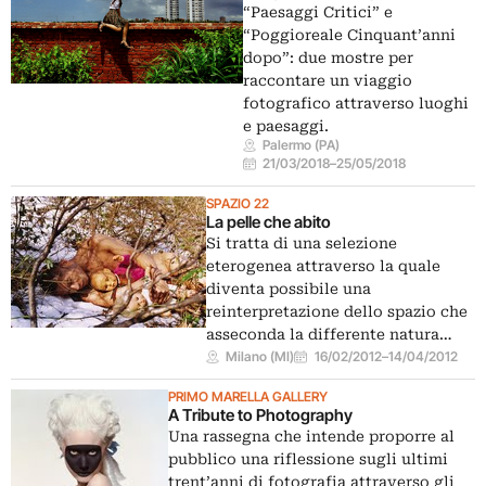
“Paesaggi Critici” e
“Poggioreale Cinquant’anni
dopo”: due mostre per
raccontare un viaggio
fotografico attraverso luoghi
e paesaggi.
Palermo (PA)
21/03/2018
–
25/05/2018
SPAZIO 22
La pelle che abito
Si tratta di una selezione
eterogenea attraverso la quale
diventa possibile una
reinterpretazione dello spazio che
asseconda la differente natura…
Milano (MI)
16/02/2012
–
14/04/2012
PRIMO MARELLA GALLERY
A Tribute to Photography
Una rassegna che intende proporre al
pubblico una riflessione sugli ultimi
trent’anni di fotografia attraverso gli