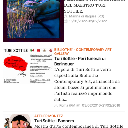
DEL MAESTRO TURI
SOTTILE.
Marina di Ragusa (RG)
15/01/2022
–
12/02/2022
BIBLIOTHE' - CONTEMPORARY ART
GALLERY
Turi Sottile - Per i funerali di
Berlinguer
L’opera di Turi Sottile verrà
esposta alla Bibliothè
Contemporary Art, affiancata da
alcuni bozzetti preliminari che
l’artista realizzò imprimendo
sulla…
Roma (RM)
03/02/2016
–
21/02/2016
ATELIER MONTEZ
Turi Sottile - Banners
Mostra d’arte contemporanea di Turi Sottile