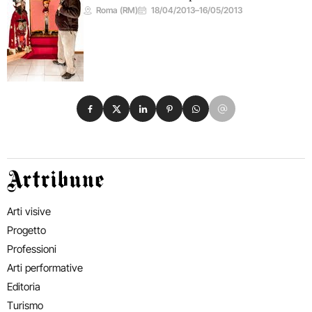
Roma (RM)
18/04/2013
–
16/05/2013
Condividi su Facebook
Condividi su X
Condividi su LinkedIn
Condividi su Pinterest
Condividi su WhatsApp
Condividi su Email
Artribune
Arti visive
Progetto
Professioni
Arti performative
Editoria
Turismo