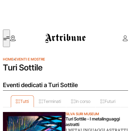
Artribune
HOME
›
EVENTI E MOSTRE
Turi Sottile
Eventi dedicati a Turi Sottile
Tutti
Terminati
In corso
Futuri
SILVA SURI MUSEUM
Turi Sottile - I metalinguaggi
astratti
I METALINGUAGGI ASTRATTI