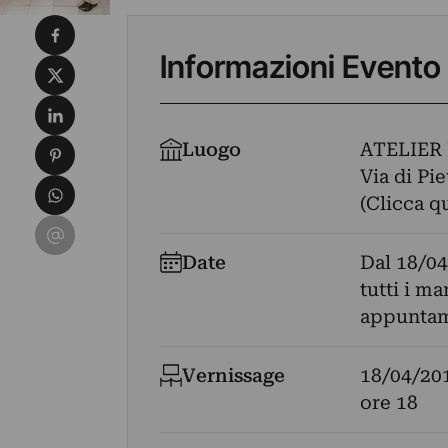
Condividi su Facebook
Informazioni Evento
Condividi su X
Condividi su LinkedIn
Condividi su Pinterest
Luogo
ATELIER
Via di Pie
Condividi su WhatsApp
(Clicca q
Condividi su Email
Date
Dal
18/04
tutti i ma
appuntam
Vernissage
18/04/20
ore 18