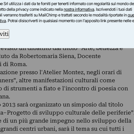
e Srl utilizza i dati da te forniti per tenerti informato con regolarità sul mondo del
Maffia che interverrà verbalmente sul lavoro di
petto della privacy come indicato nella
nostra informativa
. Iscrivendoti i tuoi dati
i verranno trasferiti su MailChimp e trattati secondo le modalità riportate in
que
tiva
. Potrai disiscriverti in qualsiasi momento con l'apposito link presente nelle 
à aperta già dalle 18:00.
le tutti i martedì e giovedì dalle 18:00 alle 21:00 
viti
visto un dibattito dal titolo “Arte, bellezza e
uto da Robertomaria Siena, Docente
i di Roma.
ione presso l'Atelier Montez, negli orari di
ners”, altre manifestazioni culturali come
o di strumenti a fiato e l'incontro di poesia con
ana.
 2013 sarà organizzato un simposio dal titolo
ta–Progetto di sviluppo culturale delle periferie”
te di un più grande impegno nello sviluppo della
grandi centri urbani, sarà il tema su cui tutti i