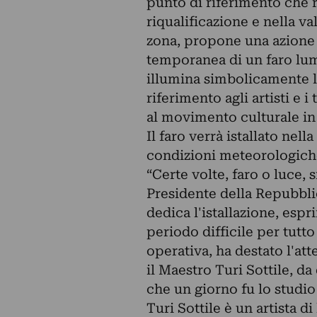
punto di riferimento che r
riqualificazione e nella val
zona, propone una azione da
temporanea di un faro lumi
illumina simbolicamente la
riferimento agli artisti e 
al movimento culturale in
Il faro verrà istallato nell
condizioni meteorologic
“Certe volte, faro o luce, s
Presidente della Repubbli
dedica l'istallazione, esp
periodo difficile per tutto
operativa, ha destato l'att
il Maestro Turi Sottile, da
che un giorno fu lo studio 
Turi Sottile è un artista di