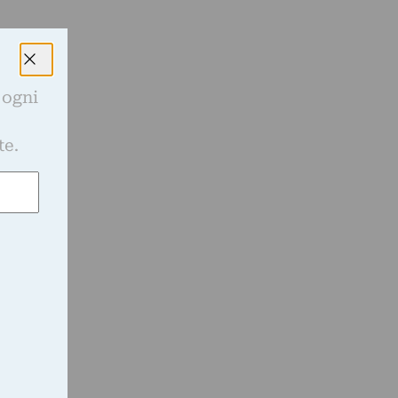
 ogni
e
te.