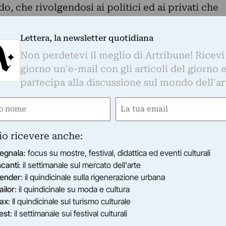
o, che rivolgendosi ai politici ed ai privati che
cazione del quartiere, ha lanciato la sfida
ò un museo”. Egli è infatti l'iniziatore della
Lettera, la newsletter quotidiana
te-contemporanea Pietralata) che oltre 1.500
Non perdetevi il meglio di Artribune! Ricevi
ritto.
giorno un'e-mail con gli articoli del giorno 
tile esporrà le sue opere presso l'Atelier Montez;
partecipa alla discussione sul mondo dell'ar
 Banners, dipinti con tecnica mista 1,20 m di
hezza. Inoltre saranno messe in mostra anche
e
Email
frutto della ricerca artistica più recente del
gatorio)
(Obbligatorio)
io ricevere anche:
 anche il comitato municipale dei Ti.Pi. Attivi,
egnala
: focus su mostre, festival, didattica ed eventi culturali
ei quartieri Tiburtino e Pietralata attraverso
ncanti
: il settimanale sul mercato dell'arte
ozione sociale e la stessa petizione M.A.P.
ender
: il quindicinale sulla rigenerazione urbana
i Sottile, patrocinata dall'Assessorato alla
ailor
: il quindicinale su moda e cultura
o di Roma, aprirà col Vernissage del 18 aprile
ax
: Il quindicinale sul turismo culturale
arteciperanno, tra le varie personalità artistiche
est
: il settimanale sui festival culturali
ore e Critico d’Arte, candidato al premio Nobel