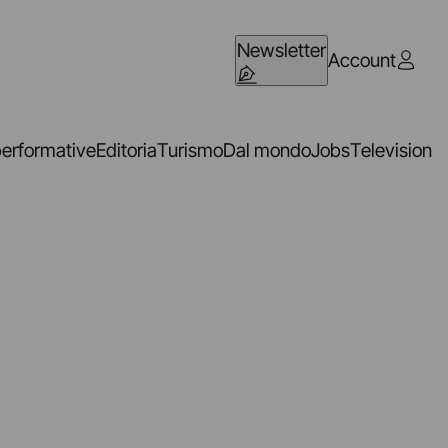
Newsletter
Account
performative
Editoria
Turismo
Dal mondo
Jobs
Television