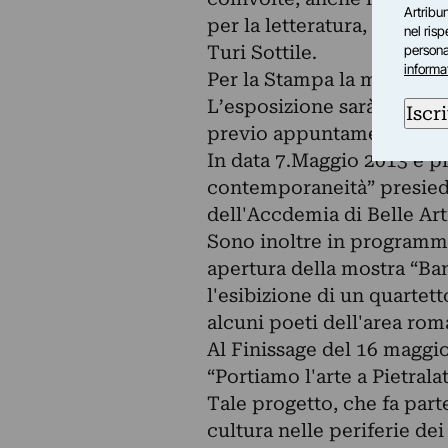
Artribun
per la letteratura, Dante 
nel ris
Turi Sottile.
personal
informa
Per la Stampa la mostra sar
L’esposizione sarà visitabi
Iscri
previo appuntamento.
In data 7.Maggio 2013 è pre
contemporaneità” presied
dell'Accdemia di Belle Art
Sono inoltre in programmaz
apertura della mostra “Ban
l'esibizione di un quartett
alcuni poeti dell'area rom
Al Finissage del 16 maggio
“Portiamo l'arte a Pietrala
Tale progetto, che fa par
cultura nelle periferie dei 