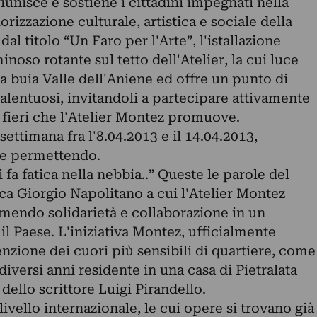
iunisce e sostiene i cittadini impegnati nella
orizzazione culturale, artistica e sociale della
l titolo “Un Faro per l'Arte”, l'istallazione
noso rotante sul tetto dell'Atelier, la cui luce
 buia Valle dell'Aniene ed offre un punto di
i talentuosi, invitandoli a partecipare attivamente
 fieri che l'Atelier Montez promuove.
a settimana fra l'8.04.2013 e il 14.04.2013,
he permettendo.
i fa fatica nella nebbia..” Queste le parole del
ca Giorgio Napolitano a cui l'Atelier Montez
rimendo solidarietà e collaborazione in un
 il Paese. L'iniziativa Montez, ufficialmente
enzione dei cuori più sensibili di quartiere, come
 diversi anni residente in una casa di Pietralata
dello scrittore Luigi Pirandello.
 livello internazionale, le cui opere si trovano già