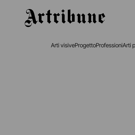
Artribune
Arti visive
Progetto
Professioni
Arti 