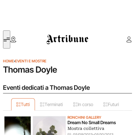
Artribune
HOME
›
EVENTI E MOSTRE
Thomas Doyle
Eventi dedicati a Thomas Doyle
Tutti
Terminati
In corso
Futuri
RONCHINI GALLERY
Dream No Small Dreams
Mostra collettiva
05/09/2013
–
05/10/2013