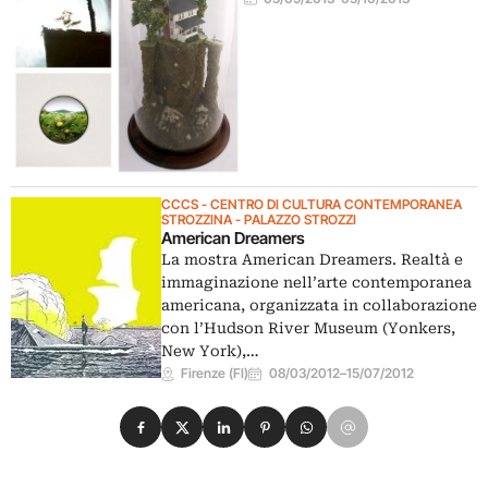
CCCS - CENTRO DI CULTURA CONTEMPORANEA
STROZZINA - PALAZZO STROZZI
American Dreamers
La mostra American Dreamers. Realtà e
immaginazione nell’arte contemporanea
americana, organizzata in collaborazione
con l’Hudson River Museum (Yonkers,
New York),…
Firenze (FI)
08/03/2012
–
15/07/2012
Condividi su Facebook
Condividi su X
Condividi su LinkedIn
Condividi su Pinterest
Condividi su WhatsApp
Condividi su Email