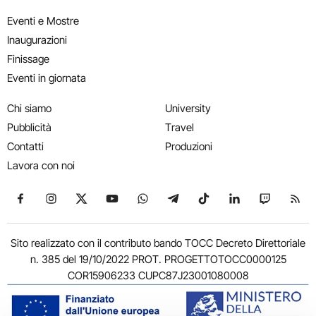
Eventi e Mostre
Inaugurazioni
Finissage
Eventi in giornata
Chi siamo
University
Pubblicità
Travel
Contatti
Produzioni
Lavora con noi
Seguici su Facebook
Seguici su Instagram
Seguici su X
Seguici su YouTube
Seguici su WhatsApp
Seguici su Telegram
Seguici su TikTok
Seguici su Link
Seguici su
Segui
Sito realizzato con il contributo bando TOCC Decreto Direttoriale
n. 385 del 19/10/2022 PROT. PROGETTOTOCC0000125
COR15906233 CUPC87J23001080008