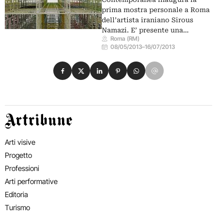
prima mostra personale a Roma
dell’artista iraniano Sirous
Namazi. E’ presente una…
Roma (RM)
08/05/2013
–
16/07/2013
Condividi su Facebook
Condividi su X
Condividi su LinkedIn
Condividi su Pinterest
Condividi su WhatsApp
Condividi su Email
Artribune
Arti visive
Progetto
Professioni
Arti performative
Editoria
Turismo