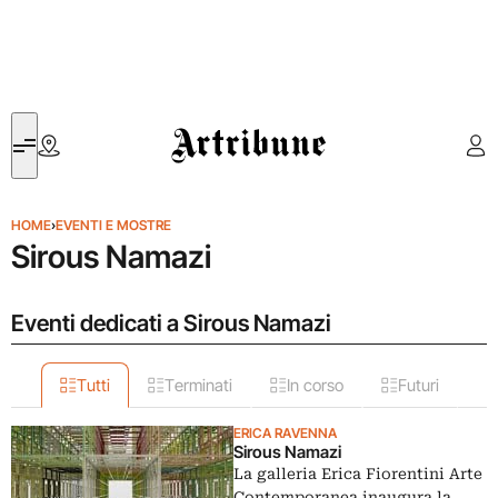
Artribune
HOME
›
EVENTI E MOSTRE
Sirous Namazi
Eventi dedicati a Sirous Namazi
Tutti
Terminati
In corso
Futuri
ERICA RAVENNA
Sirous Namazi
La galleria Erica Fiorentini Arte
Contemporanea inaugura la