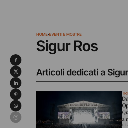
HOME
›
EVENTI E MOSTRE
Sigur Ros
Condividi su Facebook
Condividi su X
Articoli dedicati a Sigu
Condividi su LinkedIn
Condividi su Pinterest
TR
Da
Condividi su WhatsApp
Op
Qu
Condividi su Email
a 
di