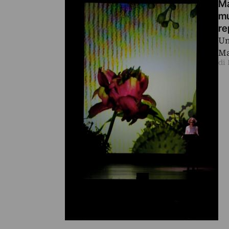
Ma
mu
re
Un
Ma
di