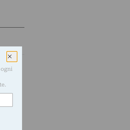
 ogni
e
 dei Sigur
te.