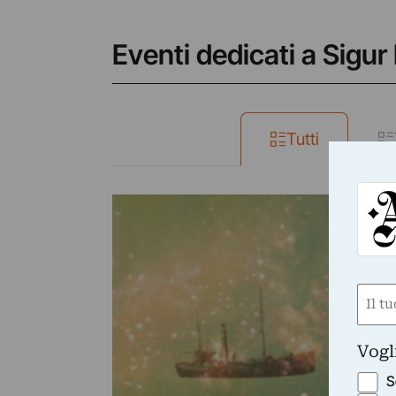
Eventi dedicati a Sigur
Tutti
MA
Si
Ma
Ro
Nom
(Obbli
Nome
Vogl
S