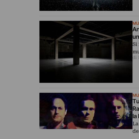
MU
An
un
Si
mu
di
MU
Tu
Ra
la
La
de