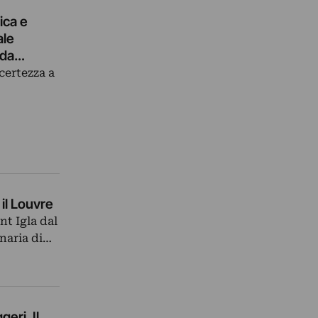
ica e
ale
oda
ncertezza a
il Louvre
nt Igla dal
naria di…
eri. Il