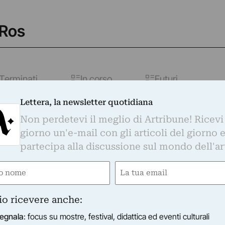
 Ros
Terminati
In corso
Futuri
Lettera, la newsletter quotidiana
RSELLERIA PERMANENT EXHIBITION
Non perdetevi il meglio di Artribune! Ricevi
gur Ros - Valtari Film Experience
giorno un'e-mail con gli articoli del giorno 
rsèlleria presenta Valtari Film Experience, il nuovo film
partecipa alla discussione sul mondo dell'ar
s in anteprima assoluta.
09/12/2012
Milano (MI)
e
Email
gatorio)
(Obbligatorio)
io ricevere anche:
egnala
: focus su mostre, festival, didattica ed eventi culturali