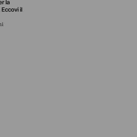
r la
 Eccovi il
ni