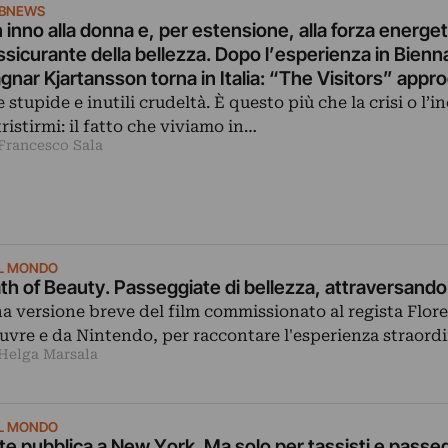
IBNEWS
 inno alla donna e, per estensione, alla forza energet
ssicurante della bellezza. Dopo l’esperienza in Bienn
gnar Kjartansson torna in Italia: “The Visitors” appr
l’Hangar Bicocca
e stupide e inutili crudeltà. È questo più che la crisi o l’i
tristirmi: il fatto che viviamo in…
 Francesco Sala
L MONDO
th of Beauty. Passeggiate di bellezza, attraversando 
a versione breve del film commissionato al regista Flore
uvre e da Nintendo, per raccontare l'esperienza straordi
 Helga Marsala
L MONDO
te pubblica a New York. Ma solo per tassisti e passegg