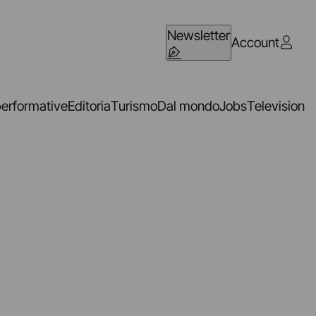
Newsletter
Account
performative
Editoria
Turismo
Dal mondo
Jobs
Television