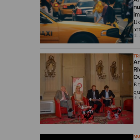
nu
im
Il
at
di
TR
An
Ri
Ov
È 
qu
di
MU