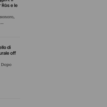
 Ròs e le
 sonoro,
n…
llo di
rale off
. Dopo