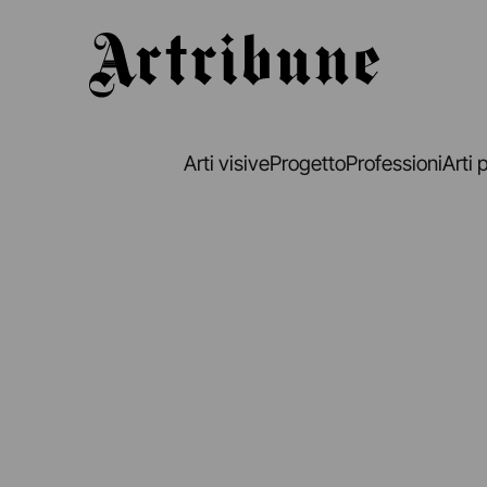
Artribune
Arti visive
Progetto
Professioni
Arti 