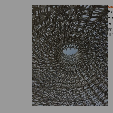
AR
Ex
Am
co
l'
di