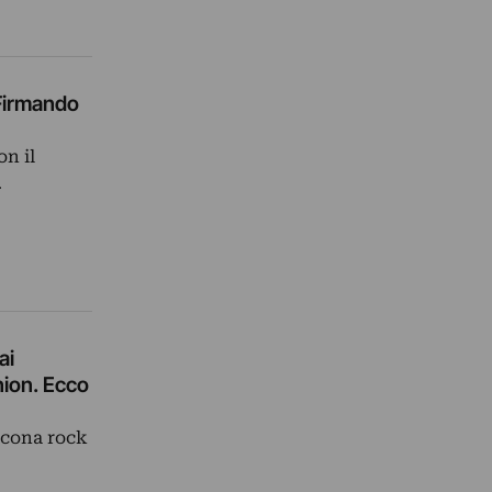
 Firmando
on il
…
ai
ion. Ecco
icona rock