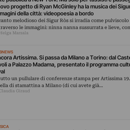
ovo progetto di Ryan McGinley ha la musica dei Sigur
magini della città: videopoesia a bordo
 canto melodioso dei Sigur Ròs si irradia come pulviscolo
traverso le immagini: ninna nanna sussurrata e lieve, co
 Helga Marsala
IBNEWS
cora Artissima. Si passa da Milano a Torino: dal Caste
voli a Palazzo Madama, presentato il programma cultu
al
tutto un pullulare di conferenze stampa per Artissima 19
ella di stamattina a Milano (di cui avete già…
 Claudia Giraud
SICA