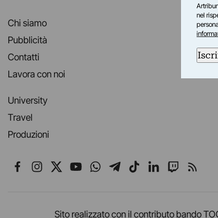
Artribun
nel ris
Chi siamo
personal
informa
Pubblicità
Iscri
Contatti
Lavora con noi
University
Travel
Produzioni
Seguici su Facebook
Seguici su Instagram
Seguici su X
Seguici su YouTube
Seguici su WhatsApp
Seguici su Telegr
Seguici su TikT
Seguici su L
Seguici 
Segui
Sito realizzato con il contributo band