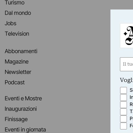
Turismo
Dal mondo
Jobs
Television
Abbonamenti
Nom
Magazine
(Obbli
Newsletter
Nome
Vogl
Podcast
S
I
Eventi e Mostre
R
Inaugurazioni
T
P
Finissage
F
Eventi in giornata