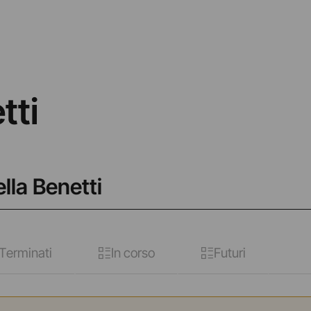
tti
lla Benetti
Terminati
In corso
Futuri