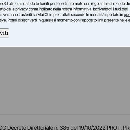
e Srl utilizza i dati da te forniti per tenerti informato con regolarità sul mondo del
petto della privacy come indicato nella
nostra informativa
. Iscrivendoti i tuoi dati
i verranno trasferiti su MailChimp e trattati secondo le modalità riportate in
que
tiva
. Potrai disiscriverti in qualsiasi momento con l'apposito link presente nelle 
viti
am
ok
inkedIn
su Twitch
ci su Rss
o TOCC Decreto Direttoriale n. 385 del 19/10/2022 