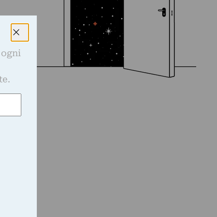
 ogni
e
te.