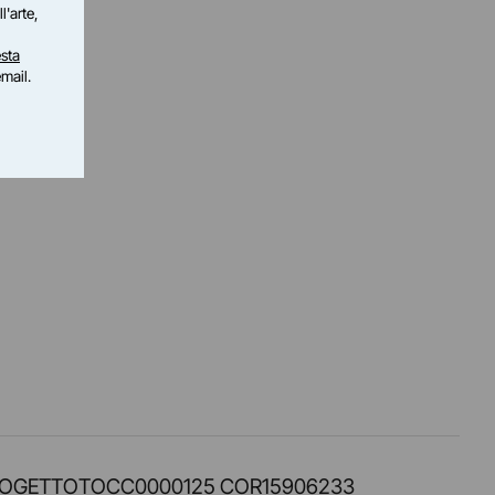
l'arte,
sta
email.
PROT. PROGETTOTOCC0000125 COR15906233