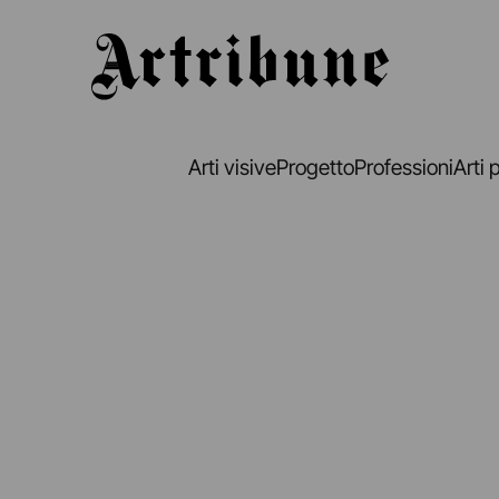
Artribune
Arti visive
Progetto
Professioni
Arti 