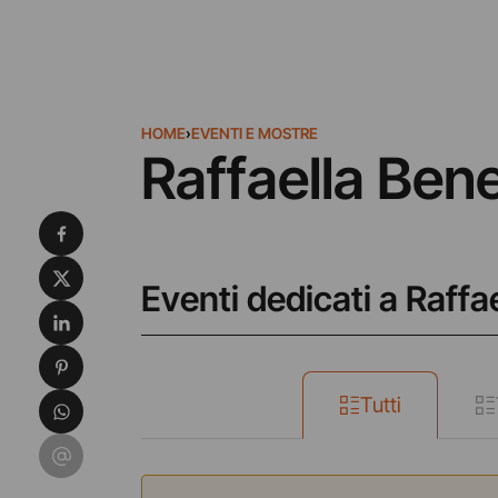
HOME
›
EVENTI E MOSTRE
Raffaella Bene
Condividi su Facebook
Condividi su X
Eventi dedicati a Raffae
Condividi su LinkedIn
Condividi su Pinterest
Condividi su WhatsApp
Tutti
Condividi su Email