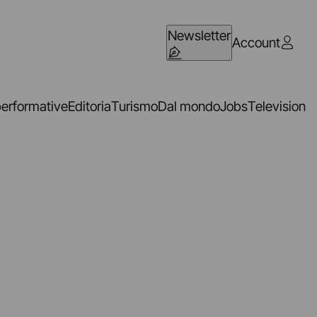
Newsletter
Account
performative
Editoria
Turismo
Dal mondo
Jobs
Television